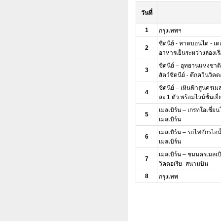
วันที่
1
กรุงเทพฯ
ซิดนีย์ - หาดบอนได - เดอะ
2
อาหารเย็นระหว่างล่องเรื
ซิดนีย์ – อุทยานแห่งชา
3
สัตว์ซิดนีย์ - ตึกควีนวิคต
ซิดนีย์ – เหินฟ้าสู่นครเม
4
ละ 1 ตัว พร้อมไวน์ชั้นเยี
เมลเบิร์น – เกรทโอเชี่
5
เมลเบิร์น
เมลเบิร์น – รถไฟจักรไอน้
6
เมลเบิร์น
เมลเบิร์น – ชมนครเมลเบ
7
วิคตอเรีย- สนามบิน
8
กรุงเทพ