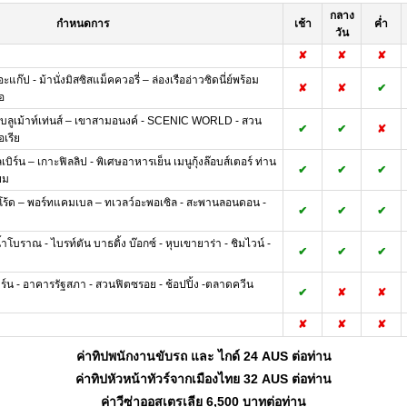
กลาง
กำหนดการ
เช้า
ค่ำ
วัน
✘
✘
✘
แก๊ป - ม้านั่งมิสซิสแม็คควอรี่ – ล่องเรืออ่าวซิดนี่ย์พร้อม
✘
✘
✔
อ
ติบลูเม้าท์เท่นส์ – เขาสามอนงค์ - SCENIC WORLD - สวน
✔
✔
✘
อเรีย
ลเบิร์น – เกาะฟิลลิป - พิเศษอาหารเย็น เมนูกุ้งล๊อบส์เตอร์ ท่าน
✔
✔
✔
่ยม
ยนโร้ด – พอร์ทแคมเบล – ทเวลว์อะพอเซิล - สะพานลอนดอน -
✔
✔
✔
ำโบราณ - ไบรท์ตัน บาธติ้ง บ๊อกซ์ - หุบเขายาร่า - ชิมไวน์ -
✔
✔
✔
ิร์น - อาคารรัฐสภา - สวนฟิตซรอย - ช้อปปิ้ง -ตลาดควีน
✔
✘
✘
✘
✘
✘
ค่าทิปพนักงานขับรถ และ ไกด์ 24 AUS ต่อท่าน
ค่าทิปหัวหน้าทัวร์จากเมืองไทย 32 AUS ต่อท่าน
ค่าวีซ่าออสเตรเลีย 6,500 บาทต่อท่าน