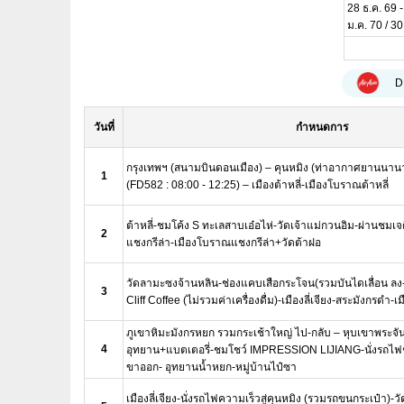
28 ธ.ค. 69 -
ม.ค. 70 / 30
D
วันที่
กำหนดการ
กรุงเทพฯ (สนามบินดอนเมือง) – คุนหมิง (ท่าอากาศยานนานา
1
(FD582 : 08:00 - 12:25) – เมืองต้าหลี่-เมืองโบราณต้าหลี่
ต้าหลี่-ชมโค้ง S ทะเลสาบเอ๋อไห่-วัดเจ้าแม่กวนอิม-ผ่านชมเจ
2
แชงกรีล่า-เมืองโบราณแชงกรีล่า+วัดต้าฝอ
วัดลามะซงจ้านหลิน-ช่องแคบเสือกระโจน(รวมบันไดเลื่อน ลง
3
Cliff Coffee (ไม่รวมค่าเครื่องดื่ม)-เมืองลี่เจียง-สระมังกรดำ-เ
ภูเขาหิมะมังกรหยก รวมกระเช้าใหญ่ ไป-กลับ – หุบเขาพระจันท
4
อุทยาน+แบตเตอรี่-ชมโชว์ IMPRESSION LIJIANG-นั่งรถไฟ
ขาออก- อุทยานน้ำหยก-หมู่บ้านไป๋ซา
เมืองลี่เจียง-นั่งรถไฟความเร็วสู่คุนหมิง (รวมรถขนกระเป๋