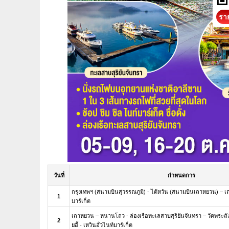
ราย
วันที่
กำหนดการ
กรุงเทพฯ (สนามบินสุวรรณภูมิ) - ไต้หวัน (สนามบินเถาหยวน) –
1
มาร์เก็ต
เถาหยวน – หนานโถว - ล่องเรือทะเลสาบสุริยันจันทรา – วัดพระถังซัมจ
2
ยอี้ - เหวินฮั่วไนท์มาร์เก็ต