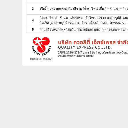
3
เจียอี้ - อุทยานแห่งชาติอาลีซาน (นั่งรถไฟ 1 เที่ยว) – ร้านชา – ไถ
ไถจง - ไทเป – ร้านพายสับปะรด - ตึกไทเป 101 (แวะถ่ายรูปด้านน
4
ไคเช็ค (แวะถ่ายรูปด้านนอก) - ร้านเครื่องสำอางค์ - วัดหลงซาน – 
5
ร้านสร้อยสุขภาพ - ไต้หวัน (สนามบินเถาหยวน) - กรุงเทพฯ (สนาม