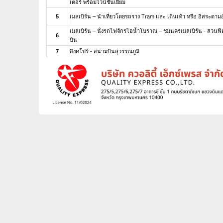
เตอร์ พร้อมไวน์ชั้นเยี่ยม
5
เมลเบิร์น – นำเที่ยวโดยรถราง Tram และ เดินเท้า หรือ อิสระตามอ
เมลเบิร์น – นั่งรถไฟจักรไอน้ำโบราณ – ชมนครเมลเบิร์น - สวนฟิต
6
บิน
7
สิงคโปร์ - สนามบินสุวรรณภูมิ