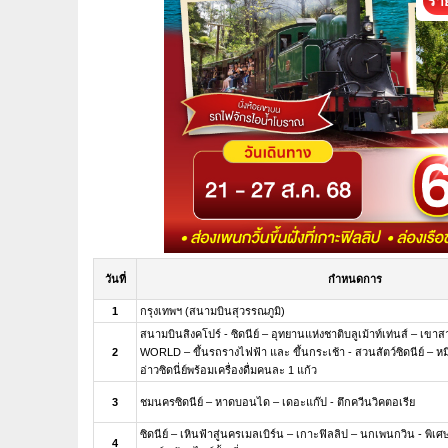
ราย
วันที่
กำหนดการ
1
กรุงเทพฯ (สนามบินสุวรรณภูมิ)
สนามบินสิงคโปร์ - ซิดนีย์ – อุทยานแห่งชาติบลูเม้าท์เท่นส์ – เข
2
WORLD – ขึ้นรถรางไฟฟ้า และ ขึ้นกระเช้า - สวนสัตว์ซิดนีย์ – หมีโค
อ่าวซิดนี่ย์พร้อมเครื่องดื่มคนละ 1 แก้ว
3
ชมนครซิดนีย์ – หาดบอนได – เดอะแก๊ป - ตึกควีนวิคตอเรีย
ซิดนีย์ – เหินฟ้าสู่นครเมลเบิร์น – เกาะฟิลลิป – นกเพนกวิน - พิเศษ
4