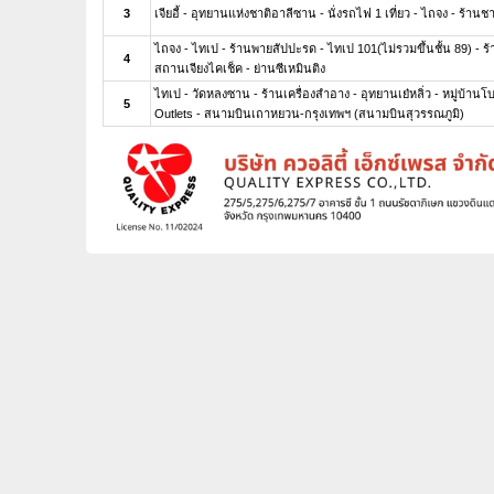
3
เจียอี้ - อุทยานแห่งชาติอาลีซาน - นั่งรถไฟ 1 เที่ยว - ไถจง - ร้านช
ไถจง - ไทเป - ร้านพายสัปปะรด - ไทเป 101(ไม่รวมขึ้นชั้น 89) - ร
4
สถานเจียงไคเช็ค - ย่านซีเหมินติง
ไทเป - วัดหลงซาน - ร้านเครื่องสำอาง - อุทยานเย๋หลิ่ว - หมู่บ้านโบ
5
Outlets - สนามบินเถาหยวน-กรุงเทพฯ (สนามบินสุวรรณภูมิ)