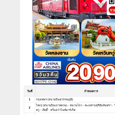
ราย
วันที่
กำหนดการ
1
กรุงเทพฯ (สนามบินสุวรรณภูมิ)
ไทเป (สนามบินเถาหยวน) - หนานโถว - ทะเลสาบสุริยันจันทรา - วัดพ
2
หวู่ - เจียอี้ - หวิ่นฮว่าไนท์มาร์เก็ต