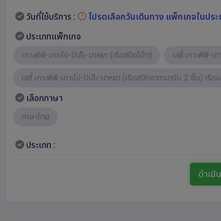
วันที่ใช้บริการ :
โปรดเลือกวันเดินทาง แพ็กเกจในประ
ประเภทแพ็กเกจ
เกาะพีพี-เกาะไข่-ปิเล๊ะ-มาหยา (เรือสปีดโบ๊ท)
เลซี่ เกาะพีพี-เ
เลซี่ เกาะพีพี-เกาะไข่-ปิเล๊ะ-มาหยา (เรือสปีดคาตามารัน 2 ชั้น) เรื
เลือกภาษา
ภาษาไทย
ประเภท :
ดำเนิ