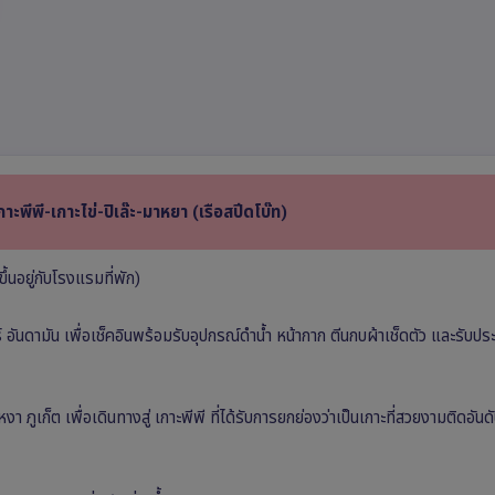
กาะพีพี-เกาะไข่-ปิเล๊ะ-มาหยา (เรือสปีดโบ๊ท)
ึ้นอยู่กับโรงแรมที่พัก)
์ อันดามัน เพื่อเช็คอินพร้อมรับอุปกรณ์ดำน้ำ หน้ากาก ตีนกบผ้าเช็ดตัว และรับป
ูเก็ต เพื่อเดินทางสู่ เกาะพีพี ที่ได้รับการยกย่องว่าเป็นเกาะที่สวยงามติดอัน