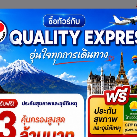
ิตี้ เอ็กซ์เพรส จำกัด ผู้เชี่ยวชาญด้านการท่องเที่ยว ทัวร์ ในประเทศ และ ต่างประเทศ (เท
ทาง
แพ็กเกจทัวร์
บัตรเข้าชม
JR Pass
เรือสำราญ
บริ