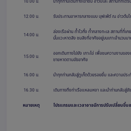
10.00 น.
นำทุกท่านเดินทางเข้าชม อ่าวปิเละ สถานที่ที่ได
12.00 น.
รับประทานอาหารกลางแบบ บุฟเฟ่ต์ ณ อ่าวต้น
ล่องเรือผ่าน ถ้ำไวกิ้ง ถ้ำกลางทะเล สถานที่ท
14.00 น.
นั้นแวะหาดลิง ชมลิงที่อาศัยอยู่บนเกาะจำนวนมาก
ออกเดินทางไปยัง เกาะไข่ เพื่อชมความงามของเ
15.00 น.
ชายหาดตามอัธยาศัย
16.00 น.
นำทุกท่านกลับสู่ภูเก็ตด้วยรอยยิ้ม และความประ
16.30 น.
เดินทางถึงท่าเรือแหลมหงา และนำท่านกลับสู่ย
หมายเหตุ
โปรแกรมและเวลาอาจมีการปรับเปลี่ยนขึ้นอ