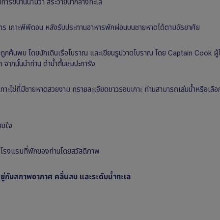
้รับการขนานนามว่า สระว่ายน้ำกลางทะเล
ไทร เกาะพีพีดอน หลังรับประทานอาหารพักผ่อนบนชายหาดได้ตามอัธยาศัย
ี่เคยถูกค้นพบ โดยนักเดินเรือโบราณ และเขียนรูปวาดโบราณ โดย Captain Cook ผู้
 จากนั้นนำท่าน ดำน้ำตื้นชมปะการัง
กาะไข่ที่มีชายหาดสวยงาม ทรายละเอียดขาวรอบเกาะ ท่านสามารถเล่นน้ำหรือเลื
ทับใจ
ังโรงแรมที่พักของท่านโดยสวัสดิภาพ
ยู่กับสภาพอากาศ คลื่นลม และระดับน้ำทะเล