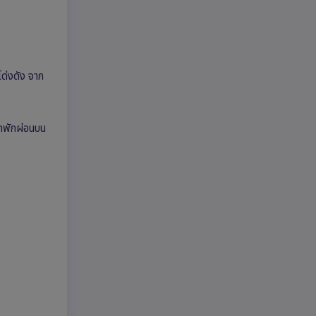
โด่งดัง จาก
อกพักผ่อนบน