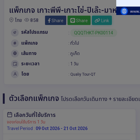
แพ็กเกจ เกาะพีพี-เกาะไข่-ปิเล๊ะ-มาหยา (เรื
ไทย
858
Share
Share
Link
รหัสโปรแกรม
:
QQQTHKT-PK00114
แพ็กเกจ
: ทั่วไป
เส้นทาง
:
ภูเก็ต
ระยะเวลา
: 1 วัน
โดย
:
Qualiy Tour-QT
ตัวเลือกแพ็กเกจ
โปรดเลือกวันเดินทาง + รายละเอียด
เลือกวันที่ใช้บริการ
จองก่อนใช้บริการ 1 วัน
Travel Period :
09 Oct 2026 - 21 Oct 2026