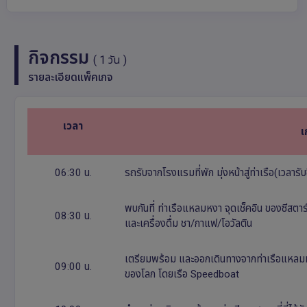
กิจกรรม
( 1 วัน )
รายละเอียดแพ็คเกจ
เวลา
เ
06:30 น.
รถรับจากโรงแรมที่พัก มุ่งหน้าสู่ท่าเรือ(เวลารับข
พบกันที่ ท่าเรือแหลมหงา จุดเช็คอิน ของซีสตาร
08:30 น.
และเครื่องดื่ม ชา/กาแฟ/โอวัลติน
เตรียมพร้อม และออกเดินทางจากท่าเรือแหลมหงา ภ
09:00 น.
ของโลก โดยเรือ Speedboat