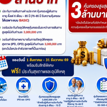
Facebook
Instagram
Line Offi
QualityExpress
quality_express
@qualityex
ิจด้านการท่องเที่ยวและเป็นที่ยอมรับของวงการท่องเที่ยวมาช้านาน 
 ที่ยังดำรงความเชื่อมั่นในด้านธุรกิจท่องเที่ยวมาจวบจนปัจจุบัน แ
ภายในประเทศ (INBOUND) ได้ทำตลาดด้านการท่องเที่ยวหลายประเทศ อา
ดต่อประสานงาน จากทีมงานมืออาชีพ พร้อมบริการจัดนำเที่ยวเส้นทางต
, ทัวร์ญี่ปุ่น, ทัวร์ยุโรป, ทัวร์อเมริกา, ทัวร์ออสเตรเลีย, ทัวร์อียิ
ูน หรือล่องเรือสำราญทั่วโลก และเรายังเป็นตัวแทนจำหน่ายตั๋วเครื