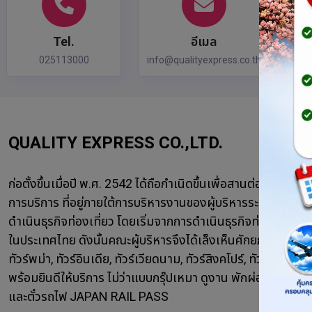
Tel.
อีเมล
025113000
info@qualityexpress.co.th
QUALITY EXPRESS CO.,LTD.
ก่อตั้งขึ้นเมื่อปี พ.ศ. 2542 ได้ถือกำเนิดขึ้นเพื่อสานต่อธุรก
การบริการ ที่อยู่ภายใต้การบริหารงานของผู้บริหารระดับมืออาชีพ
ดำเนินธุรกิจท่องเที่ยว โดยเริ่มจากการดำเนินธุรกิจท่องเที่ยว
ในประเทศไทย ดังนั้นคณะผู้บริหารจึงได้เล็งเห็นศักยภาพในการติ
ทัวร์พม่า, ทัวร์อินเดีย, ทัวร์เวียดนาม, ทัวร์สิงคโปร์, ทัวร์เกาหลี
พร้อมยินดีให้บริการ ไม่ว่าแบบกรุ๊ปเหมา ดูงาน พักผ่อน ฮันนีม
และตั๋วรถไฟ JAPAN RAIL PASS