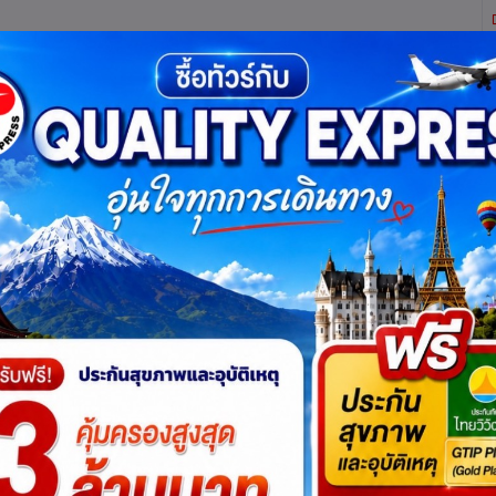
ิตี้ เอ็กซ์เพรส จำกัด ผู้เชี่ยวชาญด้านการท่องเที่ยว ทัวร์ ในประเทศ และ ต่างประเทศ (เท
ทาง
แพ็กเกจทัวร์
บัตรเข้าชม
JR Pass
เรือสำราญ
บริ
เกี่ยวกับเรา