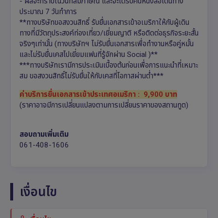
- ผลจะทราบในวันที่สัมภาษณ์ และจะได้รับคืนหนังสือเดินทาง
ประมาณ 7 วันทำการ
**ทางบริษัทขอสงวนสิทธิ์ รับยื่นเอกสารเข้าอเมริกาให้กับผู้เดิน
ทางที่มีวัตถุประสงค์ท่องเที่ยว/เยี่ยมญาติ หรือติดต่อธุรกิจระยะสั้น
จริงๆเท่านั้น (ทางบริษัทฯ ไม่รับยื่นเอกสารเพื่อทำงานหรือคู่หมั้น
และไม่รับยื่นเคสไปเยี่ยมแฟนที่รู้จักผ่าน Social )**
***ทางบริษัทเรามีการประเมินเบื้องต้นก่อนเพื่อการแนะนำที่เหมาะ
สม ขอสงวนสิทธิ์ไม่รับยื่นให้กับเคสที่โอกาสผ่านต่ำ***
ค่าบริการยื่นเอกสารเข้าประเทศอเมริกา
: 9,900 บาท
(ราคาอาจมีการเปลี่ยนแปลงตามการเปลี่ยนราคาของสถานทูต)
สอบถามเพิ่มเติม
061-408-1606
เงื่อนไข