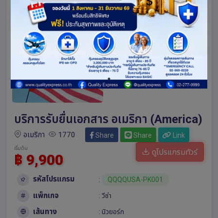
บริการรับยื่นเอกสาร อเมริกา (America)
อเมริกา
1770
Share
Share
Link
เริ่มต้น
ดูโปรแกรมทัวร์
฿ 9,900
รหัสโปรแกรม
:
QQQQUSA-PK001
แพ็กเกจ
: วีซ่า
เส้นทาง
:
นิวยอร์ก