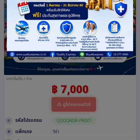
ราคาเริ่มต้น / ท่าน
฿ 7,000
ดูโปรแกรมทัวร์
รหัสโปรแกรม
:
QQQQNOR-PK001
แพ็กเกจ
: วีซ่า