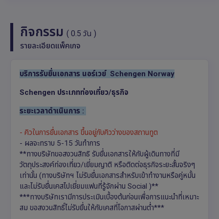
กิจกรรม
( 0.5 วัน )
รายละเอียดแพ็คเกจ
บริการรับยื่นเอกสาร นอร์เวย์ Schengen Norway
Schengen ประเภทท่องเที่ยว/ธุรกิจ
ระยะเวลาดำเนินการ :
- คิวในการยื่นเอกสาร ขึ้นอยู่กับคิวว่างของสถานทูต
- ผลจะทราบ 5-15 วันทำการ
**ทางบริษัทขอสงวนสิทธิ รับยื่นเอกสารให้กับผู้เดินทางที่มี
วัตถุประสงค์ท่องเที่ยว/เยี่ยมญาติ หรือติดต่อธุรกิจระยะสั้นจริงๆ
เท่านั้น (ทางบริษัทฯ ไม่รับยื่นเอกสารสำหรับเข้าทำงานหรือคู่หมั้น
และไม่รับยื่นเคสไปเยี่ยมแฟนที่รู้จักผ่าน Social )**
***ทางบริษัทเรามีการประเมินเบื้องต้นก่อนเพื่อการแนะนำที่เหมาะ
สม ขอสงวนสิทธิ์ไม่รับยื่นให้กับเคสที่โอกาสผ่านต่ำ***