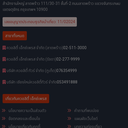
สำนักงานใหญ่ ลาดพร้าว 111/30-31 ชั้นที่-2 ถนนลาดพร้าว แขวงจันทรเกษม
เขตจตุจักร กรุงเทพฯ 10900
เลขอนุญาตประกอบธุรกิจนำเที่ยว: 11/02024
สาขาทั้งหมด
ควอลิตี้ เอ็กซ์เพรส จำกัด (ลาดพร้าว)
02-511-3000
ควอลิตี้ เอ็กซ์เพรส จำกัด (รัชดา)
02-277-9999
บริษัท ควอลิตี้ ทัวร์ จำกัด (ภูเก็ต)
076354999
บริษัท เชียงใหม่ควอลิตี้ทัวร์ จำกัด
053491888
เกี่ยวกับควอลิตี้ เอ็กซ์เพรส
นโยบายความเป็นส่วนตัว
คำถามที่พบบ่อย
ข้อตกลงและเงื่อนไข
แผนผังเว็บไซต์
นโยบายเกี่ยวกับคุกกี้
บทความท่องเที่ยว