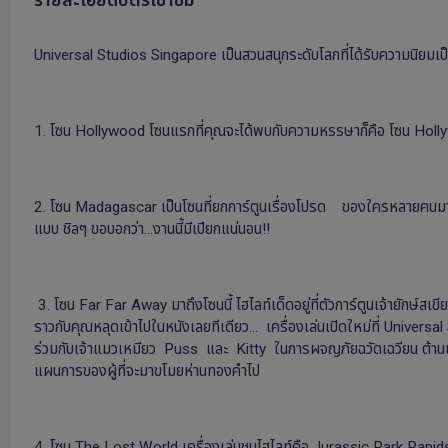
Universal Studios Singapore เป็นสวนสนุกระดับโลกที่ได้รับความนิยมเ
1. โซน Hollywood โซนแรกที่คุณจะได้พบกับความหรรษาก็คือ โซน Hollywood ซ
2. โซน Madagascar เป็นโซนที่ยกการ์ตูนเรื่องโปรด ของใครหลายคนมาไ
แบบ ชิลๆ ขอบอกว่า...งานนี้มีเปียกแน่นอน!!
3. โซน Far Far Away มาถึงโซนนี้ ไฮไลท์เด็ดอยู่ที่ตัวการ์ตูนเจ้ายัก
ราวกับคุณหลุดเข้าไปในหนังเลยทีเดียว... เครื่องเล่นเปิดใหม่ที่ U
ร่วมกับเจ้าแมวเหมียว Puss และ Kitty ในการผจญภัยฉวัดเฉวียน ต้านแรงโน
แผนการของผู้ที่จะมาขโมยห่านทองคําไป
4. โซน The Lost World เครื่องเล่นชนไฮไลท์คือ Jurassic Park Rapids Adve