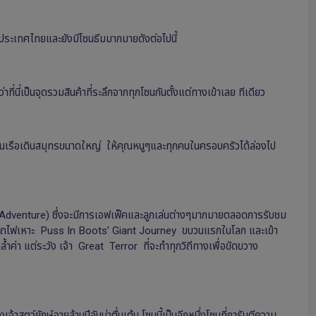
กประเทศไทยและยังมีโซนธีมมากมายดังต่อไปนี้
นี่เป็นจุดรวมสินค้าที่ระลึกจากทุกโซนกันตั้งแต่ทางเข้าเลย ทีเดียว
็นเรือเดินสมุทรขนาดใหญ่ ให้คุณหนูๆและทุกคนในครอบครัวได้ล่องไป
 4-D Adventure) ซึ่งจะมีการเอฟเฟ็คและลูกเล่นต่างๆมากมายตลอดการรับชม
ึ้นรถไฟเหาะ Puss In Boots’ Giant Journey ขบวนแรกในโลก และเข้า
่า แต่ระวัง เจ้า Great Terror ที่จะทําทุกวิถีทางเพื่อขัดขวาง
ว์ยักษ์อายุล้านปีอันน่าตื่นเต้น โซนนี้เป็นอีกหนึ่งโซนที่การันตีความ