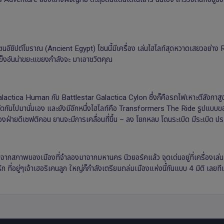
ซนอียิปต์โบราณ (Ancient Egypt) โซนนี้มีเครื่อง เล่นไฮไลท์สุดหวาดเสยวอย่
ข็งอันน่าขยะแขยงกําลังจะ มาเอาชวิตคุณ
ar Galactica Human กับ Battlestar Galactica Cylon ซึ่งก็คือรถไฟเหาะตีลังกาสูง
นตัดกันไปมานั่นเอง และยังมีอีกหนึ่งไฮไลท์คือ Transformers The Ride รูปแบบของเ
ของฝ่ายดีเซฟติคอน ยานจะมีการเคลื่อนที่ขึ้น – ลง โยกหลบ โดนระเบิด มีระเบิด 
กจากสภาพของเมืองที่จําลองมาจากมหานคร นิวยอร์คแล้ว จุดเด่นอยู่ที่เครื่อง
่อยู่ๆเจ้าเฮอริเคนลูก ใหญ่ก็กําลังเตรียมถล่มเมืองแห่งนี้กันแบบ 4 มิติ เลยทีเดี