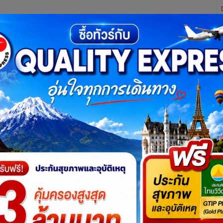
ิตี้ เอ็กซ์เพรส จำกัด ผู้เชี่ยวชาญด้านการท่องเที่ยว ทัวร์ ในประเทศ และ ต่างประเทศ (เท
ทาง
แพ็กเกจทัวร์
บัตรเข้าชม
JR Pass
เรือสำราญ
บริ
เริ่มต้น
฿ 2,250
รหัสโปรแกรม :
QQT00220
ชนิดสินค้า
: บัตรเข้าชม