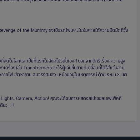
าง Revenge of the Mummy ซงเป็นรถไฟเหาะในร่มภายใต้ความมืดมิดที่วิ่ง
ที่สุดในโลกและเป็นที่แรกในสืงคโปร์นั่นเอง!! นอกจากดีกรีเรื่อง ความสูง
ครื่องเล่น Transformers จะให้ผู้เล่นขึ้นยานที่เคลื่อนที่ได้ใส่แว่นสาม
ประกายไฟ เข้าหายาน สมจริงสมจัง เหมือนอยู่ในเหตุการณ์ ด้วย ระบบ 3 มิติ
เล่น Lights, Camera, Action! คุณจะได้ชมการแสดงสเปเชยลเอฟเฟ็คที่
ยว....!!