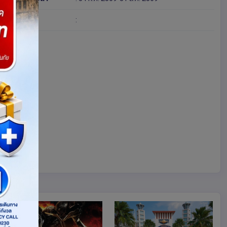
โดย
: