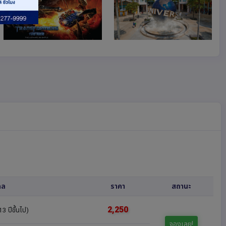
คล
ราคา
สถานะ
2,250
13 ปีขึ้นไป)
จองเลย!