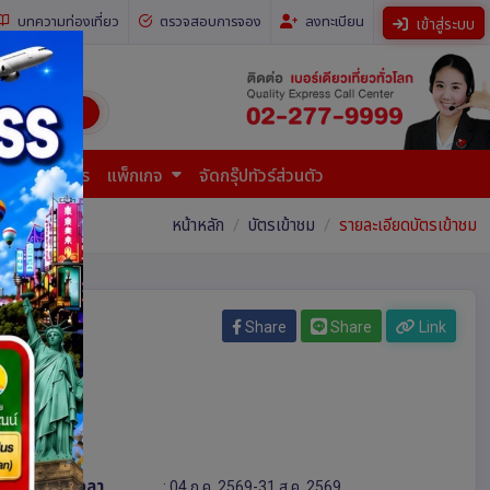
บทความท่องเที่ยว
ตรวจสอบการจอง
ลงทะเบียน
เข้าสู่ระบบ
ี่ยวทั่วโลก)
การยื่นเอกสาร
แพ็กเกจ
จัดกรุ๊ปทัวร์ส่วนตัว
หน้าหลัก
บัตรเข้าชม
รายละเอียดบัตรเข้าชม
Share
Share
Link
ระยะเวลา
: 04 ก.ค. 2569-31 ส.ค. 2569