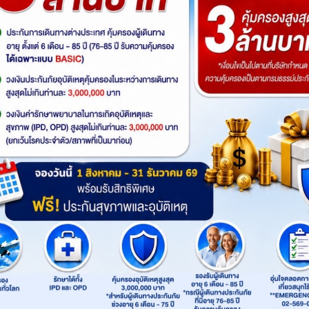
ประเทศ
: สิงคโปร์
โทรจองโปรแกรม
จองผ่านไลน์