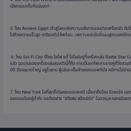
เปียกแบบเต็มที่แน่นอน!!
5. โซน Ancient Egypt เข้าสูโลกแห่งความอลังการและน่าสะพรึงกลัว กับโ
ไปด้วยความเร็วสูง เตรียมตัวให้พร้อม...เพราะเหล่ามัมมี่และฝูงแมลงปีกแ
6. โซน Sci-Fi City ที่โซน ไซไฟ ซตี้ ไฮไลท์อยู่ที่เครื่องเล่น Battle St
แล้ว จุดเด่นของเครื่องเล่นสองตัวนี้ก็คือ การเป็นรถไฟเหาะรางคู่ที่วิ่งสว
มิติ มีจอขนาดใหญ่ อยู่ในยาน ผู้เล่นจะเป็นฝ่ายของออพติมัส หนีการไล่ล่า
7. โซน New York ในที่สุดก็เดินครบรอบพอดี เมื่อมาถึงโซน นิวยอร์ค นอ
ออกแบบโดยผู้กํากับ ชอดังอย่าง “สตีเฟน สปีลเบิร์ก” ในฉากมหานครนิวยอร์ก ที