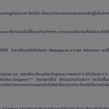
ป็นอย่างสูงในประเทศ สิงคโปร์ เนื่องจากเดินทางสะดวกสบายแถมยังอยู่ไม่ไกลจา
ึ่งภายในเป็นที่ตั้งของร้านค้าต่างๆ มากมายและต้นปาล์มที่เรียงราย ถือได้ว่าที่
ว้ที่นี่ ด้วยเครื่องเล่นไฮไลท์อย่าง Madagascar a Crate Adventure ซงเป
ษ์สเขียวสุดตลก และ ผองเพื่อน ที่จะขนกันมาในรูปแบบ ภาพยนตร์ 4 มิติ (Shrek
niversal Studios Singapore™! ฮอลาสอามิโกส ชักดาบของเจ้าออกมา! กระโดดข
้มถ่วงกลางอากาศบนยอดต้นถั่วยักษ์เพื่อตามหาห่าน ที่ออกไข่เป็นทองคําอันลํ้าค
nture ล่องแก่งผจญภัย ตะลุยดินแดนไดโนเสาร์ นั่นเอง สํารวจถิ่นที่อยู่ของเจ้าสต