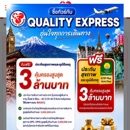
หน้าหลัก
ทัวร์ Austria
รายละเอียดทัวร์
คุณมาช้าไปแล้ว
สินค้าหมดแล้วค่ะ
แต่ไม่
ต้องห่วง! สอบถามสินค้าคล้ายกันได้ที่
โทร.
025113000
ปรากไม่ใช่แค่ปากซอย ฉันสนุก.. เธอ
อร่อย.. Enjoy ไปด้วยกัน เยอรมนี –เชก –
สโลวัก – ฮังการี - ออสเตรีย 8วัน 5คืน
โดยสายการบิน Emirates (EK)