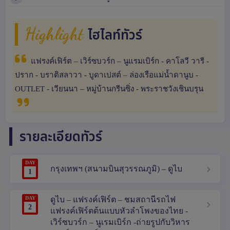
Highlight
ไฮไลท์ทัวร์
แฟรงค์เฟิร์ต – เวิร์ซบวร์ก – นูแรมเบิร์ก - คาโลวี วารี -
ปราก - บราติสลาวา - บูดาเปสต์ – ล่องเรือแม่น้ำดานูบ -
OUTLET - เวียนนา – หมู่บ้านกรีนซิ่ง - พระราชวังเชินบรุน
รายละเอียดทัวร์
DAY
กรุงเทพฯ (สนามบินสุวรรณภูมิ) – ดูไบ
1
DAY
ดูไบ – แฟรงค์เฟิร์ต – ชมสถานีรถไฟ
2
แฟรงค์เฟิร์ตต้นแบบหัวลำโพงของไทย -
เวิร์ซบวร์ก – นูเรมเบิร์ก -ถ่ายรูปกับวิหาร