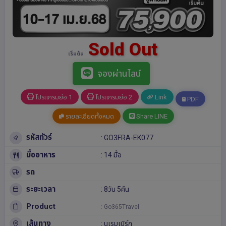
Sold Out
เริ่มต้น
จองผ่านไลน์
โปรแกรมย่อ 1
โปรแกรมย่อ 2
Link
PDF
รายละเอียดทั้งหมด
Share LINE
รหัสทัวร์
: GO3FRA-EK077
มื้ออาหาร
: 14 มื้อ
รถ
ระยะเวลา
: 8วัน 5คืน
Product
: Go365Travel
เส้นทาง
:
นูเรมเบิร์ก