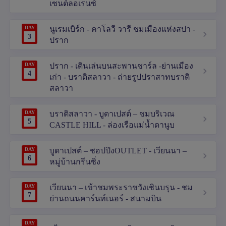
เซนต์ลอเรนซ์
DAY
นูเรมเบิร์ก - คาโลวี วารี ชมเมืองแห่งสปา -
3
ปราก
DAY
ปราก - เดินเล่นบนสะพานชาร์ล -ย่านเมือง
4
เก่า - บราติสลาวา - ถ่ายรูปปราสาทบราติ
สลาวา
DAY
บราติสลาวา - บูดาเปสต์ – ชมบริเวณ
5
CASTLE HILL - ล่องเรือแม่น้ำดานูบ
DAY
บูดาเปสต์ – ชอปปิงOUTLET - เวียนนา –
6
หมู่บ้านกรีนซิ่ง
DAY
เวียนนา – เข้าชมพระราชวังเชินบรุน - ชม
7
ย่านถนนคาร์นท์เนอร์ - สนามบิน
DAY