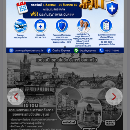
ออสเตรีย
สาธารณรัฐเชก
เยอรมนี
ฮังการี
สโลวาเกีย
ยุโรป
84
share
ดูโปรแกรมทัวร์