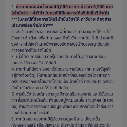
1.
ชำระเงินมัดจำท่านละ 40,000 บาท + ค่าวีซ่า 5,900 บาท
(ค่ามัดจำ + ค่าวีซ่า ในกรณีที่ต้องการให้บริษัทยื่นวีซ่าให้)
***ในกรณีที่ต้องการให้บริษัทยื่นวีซ่าให้ ค่าวีซ่าจะต้องชำระ
เข้ามาพร้อมค่ามัดจำ***
2. ส่งสำเนาหน้าพาสปอร์ตของผู้ที่เดินทาง ที่มีอายุการใช้งานไม่
น้อยกว่า 6 เดือน เพื่อทำการจองคิวยื่นวีซ่า ภายใน 3 วันนับจากวัน
จอง หากไม่ส่งสำเนาหน้าพาสปอร์ตทางบริษัทขออนุญาติยกเลิก
การจองทัวร์โดยอัตโนมัติ
3. เมื่อได้รับการยืนยันว่ากรุ๊ปออกเดินทางได้ ลูกค้าจัดเตรียม
เอกสารให้การขอวีซ่าได้ทันที
4. หากท่านที่ต้องการออกตั๋วโดยสารภายในประเทศ (กรณีลูกค้า
อยู่ต่างจังหวัด) ให้ท่านติดต่อเจ้าหน้าที่ก่อนออกบัตรโดยสารทุก
ครั้ง หากออกบัตรโดยสารโดยมิแจ้งเจ้าหน้าที่ ทางบริษัทขอสงวน
สิทธิ์ไม่รับผิดชอบ ค่าใช้จ่ายที่เกิดขึ้น
5. การยื่นวีซ่าในแต่ละสถานทูตมีการเตรียมเอกสาร และมีขั้นตอน
การยื่นวีซ่าไม่เหมือนกัน ทั้งแบบหมู่คณะและยื่น รายบุคคล (แสดง
ตน) ท่านสามารถสอบถามข้อมูลเพื่อประกอบการตัดสินใจก่อนการ
จองได้จากทางเจ้าหน้าที่
6. หากในคณะของท่านมีผู้ต้องการดูแลพิเศษ นั่งรถเข็น
(Wheelchair), เด็ก, ผู้สูงอายุ, มีโรคประจำตัว หรือไม่สะดวกใน