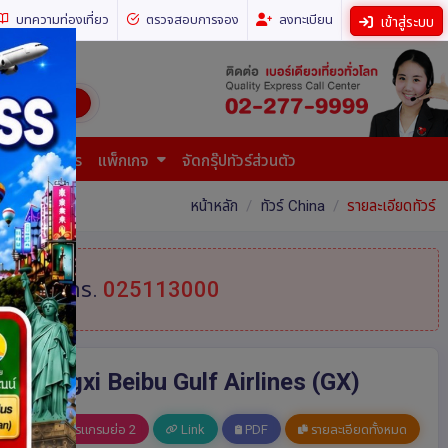
บทความท่องเที่ยว
ตรวจสอบการจอง
ลงทะเบียน
เข้าสู่ระบบ
ี่ยวทั่วโลก)
การยื่นเอกสาร
แพ็กเกจ
จัดกรุ๊ปทัวร์ส่วนตัว
หน้าหลัก
ทัวร์ China
รายละเอียดทัวร์
้ที่
โทร.
025113000
ี Guangxi Beibu Gulf Airlines (GX)
อ 1
โปรแกรมย่อ 2
Link
PDF
รายละเอียดทั้งหมด