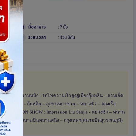
มื้ออาหาร
: 7 มื้อ
ระยะเวลา
: 4วัน 3คืน
หนิง - หนานหนิง - รถไฟความเร็วสูงสู่เมืองกุ้ยหลิน – สวนเจ็ด
ิน เจดีย์ทอง - กุ้ยหลิน – ภูเขาเหยาซาน – หยางซั่ว – ล่องเรือ
ับแล + OPTION SHOW : Impression Liu Sanjie - หยางซั่ว – หนาน
POPMART – สนามบินหนานหนิง – กรุงเทพฯ(สนามบินสุวรรณภูมิ)