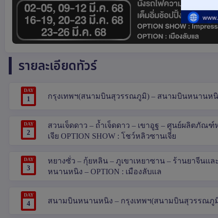
รายละเอียดทัวร์
DAY
กรุงเทพฯ(สนามบินสุวรรณภูมิ) – สนามบินหนานหนิง 
1
DAY
สวนเจ็ดดาว – ถ้ำเจ็ดดาว – เขาอูฐ – ศูนย์ผลิตภัณฑ์ห
2
เจีย OPTION SHOW : โชว์หลิวซานเจี่ย
DAY
หยางซั่ว – กุ้ยหลิน – ภูเขาเหยาซาน – ร้านยาจีนและ
3
หนานหนิง – OPTION : เมืองลับแล
DAY
สนามบินหนานหนิง – กรุงเทพฯ(สนามบินสุวรรณภูม
4