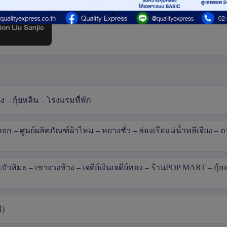
– กุ้ยหลิน – โรงแรมที่พัก
ยก – ศูนย์ผลิตภัณฑ์ผ้าไหม – หยางซั่ว – ล่องเรือแม่น้ำหลีเจียง – 
บัวหิมะ – เขางวงช้าง – เจดีย์เงินเจดีย์ทอง – ร้านPOP MART – กุ้ย
ิ)