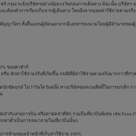
แชร์ กรุณาแจ้งบริษัทฯอย่างน้อย14วันก่อนการเดินทาง มิฉะนั้น บริษัทฯ 
มเติมจะต้องทำการเรียกเก็บจากผู้เดินทาง โดยอิงจากยอดค่าใช้จ่ายตามจริง
ำสัญญาใดๆ ทั้งสิ้นแทนผู้จัดนอกจากมีเอกสารลงนามโดยผู้มีอำนาจของผู้
00% ของค่าทัวร์
หรือ หักค่าใช้จ่ายจริงที่เกิดขึ้น กรณีที่มีค่าใช้จ่ายตามจริงมากกว่าที่ก
ุดนักขัตฤกษ์ ไม่ว่าวันใดวันหนึ่ง ทางบริษัทขอสงวนสิทธิ์ในการยกเลิก ก
้น
ัดจำกับสายการบิน หรือค่ามัดจำที่พัก รวมถึงเที่ยวบินพิเศษ เช่น Extra F
จากค่าตั๋วเป็นการเหมาจ่ายในเที่ยวบินนั้นๆ
การห้ามของเจ้าหน้าที่เก็บค่าใช้จ่าย 100%