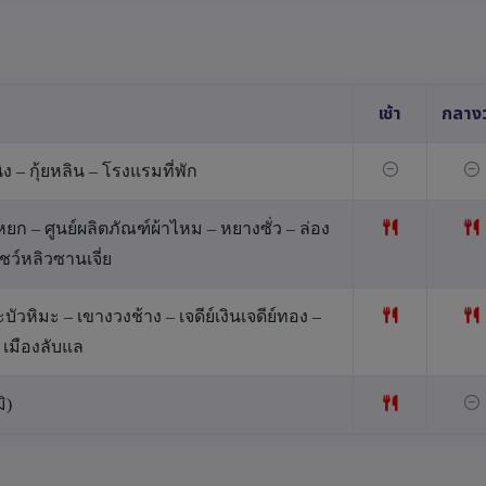
เช้า
กลางว
– กุ้ยหลิน – โรงแรมที่พัก
หยก – ศูนย์ผลิตภัณฑ์ผ้าไหม – หยางซั่ว – ล่อง
ชว์หลิวซานเจี่ย
ัวหิมะ – เขางวงช้าง – เจดีย์เงินเจดีย์ทอง –
 เมืองลับแล
ิ)