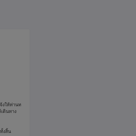
จ้งให้ท่านท
์เดินทาง
้งสิ้น