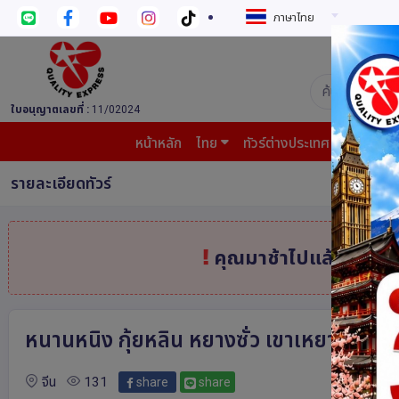
ภาษาไทย
บริษัท ควอล
ใบอนุญาตเลขที่ :
11/02024
หน้าหลัก
ไทย
ทัวร์ต่างประเทศ
บินต้น
รายละเอียดทัวร์
คุณมาช้าไปแล้ว
สินค้
หนานหนิง กุ้ยหลิน หยางซั่ว เขาเหยาซาน ร
จีน
131
share
share