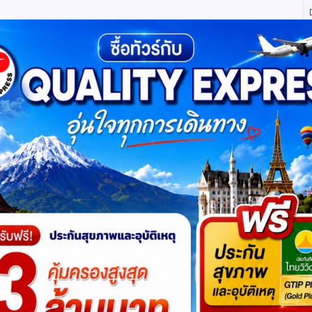
ิตี้ เอ็กซ์เพรส จำกัด ผู้เชี่ยวชาญด้านการท่องเที่ยว ทัวร์ ในประเทศ และ ต่างประเทศ (เท
ทาง
แพ็กเกจทัวร์
บัตรเข้าชม
JR Pass
เรือสำราญ
บริ
าหมดแล้วค่ะ
แต่ไม่ต้องห่วง! สอบถามสินค้าคล้ายกันได
ถไฟความเร็วสูง 4วัน 3คืน โดยสายการบินกวางส
โปรแกรมย่