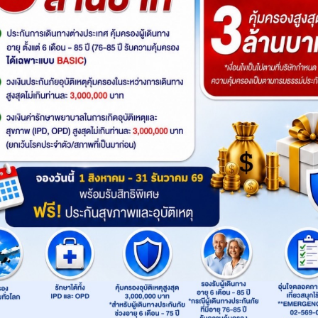
Sold Out
ดูโปรแกรมทัวร์
เริ่มต้น
รหัสทัวร์
: G8NNG-GX002
รถ
Product
: Go365Travel
เส้นทาง
:
กุ้ยหลิน
Highlight
ไฮไลท์ทัวร์
กรุงเทพฯ(สนามบินสุวรรณภูมิ) – สนามบินหนาน
ดาว – ถ้ำเจ็ดดาว – เขาอูฐ – เขางวงช้าง – เจดีย์เง
แม่น้ำหลีเจียง-ถนนคนเดินซีเจีย OPTION : เมืองล
หนิง โดยรถไฟความเร็วสูง – ถนนคนเดิน – ร้าน