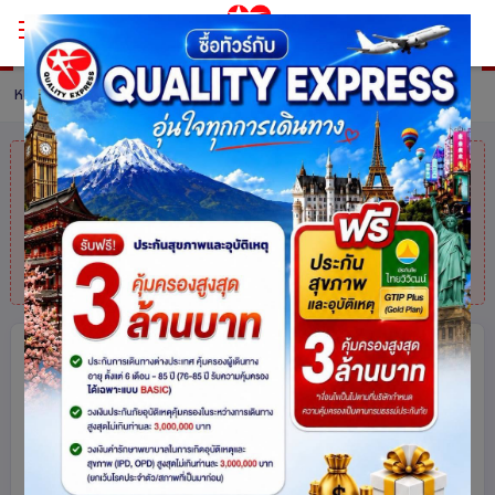
หน้าหลัก
ทัวร์ China
รายละเอียดทัวร์
คุณมาช้าไปแล้ว
สินค้าหมดแล้วค่ะ
แต่ไม่
ต้องห่วง! สอบถามสินค้าคล้ายกันได้ที่
โทร.
025113000
เซี่ยงไฮ้ Free day..Free Style 5 วัน 3
คืน โดยสายการบิน China Eastern
Airlines (MU)
จีน
165
share