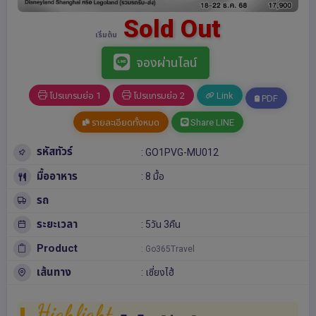
Sold Out
เริ่มต้น
จองผ่านไลน์
โปรแกรมย่อ 1
โปรแกรมย่อ 2
Link
PDF
รายละเอียดทั้งหมด
Share LINE
รหัสทัวร์
: GO1PVG-MU012
มื้ออาหาร
: 8 มื้อ
รถ
ระยะเวลา
: 5วัน 3คืน
Product
: Go365Travel
เส้นทาง
:
เซี่ยงไฮ้