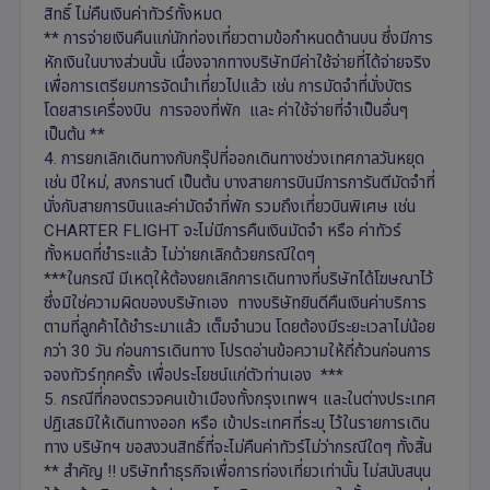
สิทธิ์ ไม่คืนเงินค่าทัวร์ทั้งหมด
** การจ่ายเงินคืนแก่นักท่องเที่ยวตามข้อกำหนดด้านบน ซึ่งมีการ
หักเงินในบางส่วนนั้น เนื่องจากทางบริษัทมีค่าใช้จ่ายที่ได้จ่ายจริง
เพื่อการเตรียมการจัดนำเที่ยวไปแล้ว เช่น การมัดจำที่นั่งบัตร
โดยสารเครื่องบิน การจองที่พัก และ ค่าใช้จ่ายที่จำเป็นอื่นๆ
เป็นต้น **
4. การยกเลิกเดินทางกับกรุ๊ปที่ออกเดินทางช่วงเทศกาลวันหยุด
เช่น ปีใหม่, สงกรานต์ เป็นต้น บางสายการบินมีการการันตีมัดจำที่
นั่งกับสายการบินและค่ามัดจำที่พัก รวมถึงเที่ยวบินพิเศษ เช่น
CHARTER FLIGHT จะไม่มีการคืนเงินมัดจำ หรือ ค่าทัวร์
ทั้งหมดที่ชำระแล้ว ไม่ว่ายกเลิกด้วยกรณีใดๆ
***ในกรณี มีเหตุให้ต้องยกเลิกการเดินทางที่บริษัทได้โฆษณาไว้
ซึ่งมิใช่ความผิดของบริษัทเอง ทางบริษัทยินดีคืนเงินค่าบริการ
ตามที่ลูกค้าได้ชำระมาแล้ว เต็มจำนวน โดยต้องมีระยะเวลาไม่น้อย
กว่า 30 วัน ก่อนการเดินทาง โปรดอ่านข้อความให้ถี่ถ้วนก่อนการ
จองทัวร์ทุกครั้ง เพื่อประโยชน์แก่ตัวท่านเอง ***
5. กรณีที่กองตรวจคนเข้าเมืองทั้งกรุงเทพฯ และในต่างประเทศ
ปฏิเสธมิให้เดินทางออก หรือ เข้าประเทศที่ระบุ ไว้ในรายการเดิน
ทาง บริษัทฯ ขอสงวนสิทธิ์ที่จะไม่คืนค่าทัวร์ไม่ว่ากรณีใดๆ ทั้งสิ้น
** สำคัญ !! บริษัททำธุรกิจเพื่อการท่องเที่ยวเท่านั้น ไม่สนับสนุน