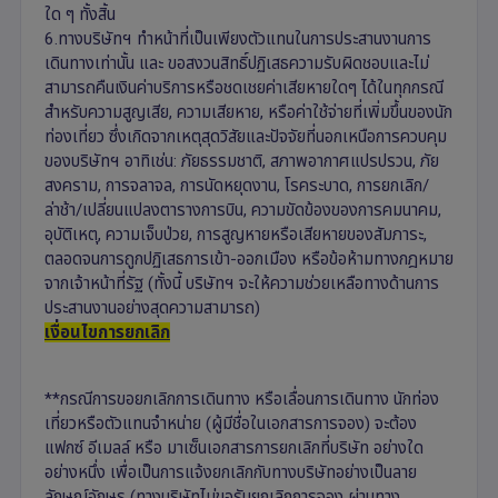
ใด ๆ ทั้งสิ้น
6.ทางบริษัทฯ ทำหน้าที่เป็นเพียงตัวแทนในการประสานงานการ
เดินทางเท่านั้น และ ขอสงวนสิทธิ์ปฏิเสธความรับผิดชอบและไม่
สามารถคืนเงินค่าบริการหรือชดเชยค่าเสียหายใดๆ ได้ในทุกกรณี
สำหรับความสูญเสีย, ความเสียหาย, หรือค่าใช้จ่ายที่เพิ่มขึ้นของนัก
ท่องเที่ยว ซึ่งเกิดจากเหตุสุดวิสัยและปัจจัยที่นอกเหนือการควบคุม
ของบริษัทฯ อาทิเช่น: ภัยธรรมชาติ, สภาพอากาศแปรปรวน, ภัย
สงคราม, การจลาจล, การนัดหยุดงาน, โรคระบาด, การยกเลิก/
ล่าช้า/เปลี่ยนแปลงตารางการบิน, ความขัดข้องของการคมนาคม,
อุบัติเหตุ, ความเจ็บป่วย, การสูญหายหรือเสียหายของสัมภาระ,
ตลอดจนการถูกปฏิเสธการเข้า-ออกเมือง หรือข้อห้ามทางกฎหมาย
จากเจ้าหน้าที่รัฐ (ทั้งนี้ บริษัทฯ จะให้ความช่วยเหลือทางด้านการ
ประสานงานอย่างสุดความสามารถ)
เงื่อนไขการยกเลิก
**กรณีการขอยกเลิกการเดินทาง หรือเลื่อนการเดินทาง นักท่อง
เที่ยวหรือตัวแทนจำหน่าย (ผู้มีชื่อในเอกสารการจอง) จะต้อง
แฟกซ์ อีเมลล์ หรือ มาเซ็นเอกสารการยกเลิกที่บริษัท อย่างใด
อย่างหนึ่ง เพื่อเป็นการแจ้งยกเลิกกับทางบริษัทอย่างเป็นลาย
ลักษณ์อักษร (ทางบริษัทไม่ขอรับยกเลิกการจอง ผ่านทาง