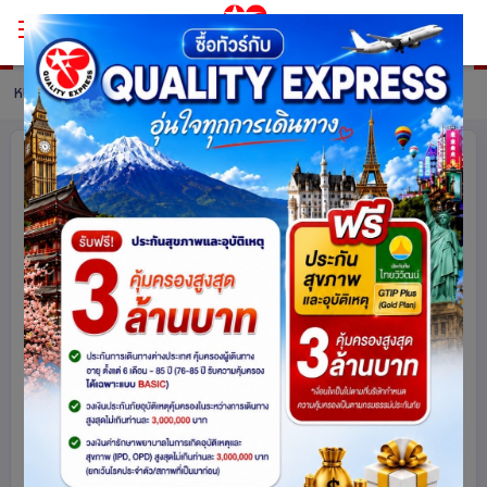
หน้าหลัก
ทัวร์ Vietnam
รายละเอียดทัวร์
เวียดนามเหนือ ฮานอย ตามด๋าว ซาปา
ฟานซิปัน 5 วัน 4 คืน เที่ยวเวียดนาม..ฟีล
ยุโรป..ท่ามกลางสายหมอก โดยสายการ
บิน VietJet Air (VJ)
เวียดนาม
5007
share
รหัสโปรแกรม :
15562
ดูโปรแกรมทัวร์