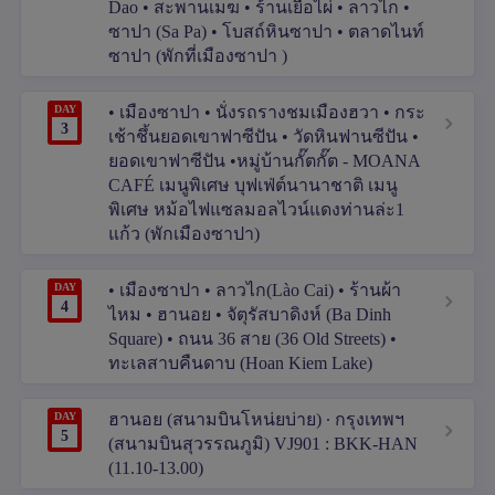
Dao • สะพานเมฆ • ร้านเยื่อไผ่ • ลาวไก •
ซาปา (Sa Pa) • โบสถ์หินซาปา • ตลาดไนท์
ซาปา (พักที่เมืองซาปา )
DAY
• เมืองซาปา • นั่งรถรางชมเมืองฮวา • กระ
3
เช้าชึ้นยอดเขาฟาซีปัน • วัดหินฟานซีปัน •
ยอดเขาฟาซีปัน •หมู่บ้านกั๊ตกั๊ต - MOANA
CAFÉ เมนูพิเศษ บุฟเฟ่ต์นานาชาติ เมนู
พิเศษ หม้อไฟแซลมอลไวน์แดงท่านล่ะ1
แก้ว (พักเมืองซาปา)
DAY
• เมืองซาปา • ลาวไก(Lào Cai) • ร้านผ้า
4
ไหม • ฮานอย • จัตุรัสบาดิงห์ (Ba Dinh
Square) • ถนน 36 สาย (36 Old Streets) •
ทะเลสาบคืนดาบ (Hoan Kiem Lake)
DAY
ฮานอย (สนามบินโหน่ยบ่าย) ∙ กรุงเทพฯ
5
(สนามบินสุวรรณภูมิ) VJ901 : BKK-HAN
(11.10-13.00)