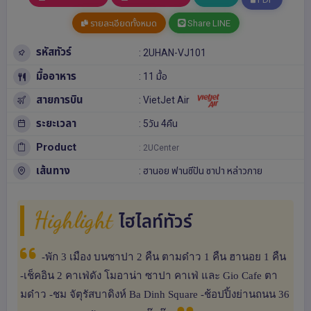
รายละเอียดทั้งหมด
Share LINE
รหัสทัวร์
: 2UHAN-VJ101
มื้ออาหาร
: 11 มื้อ
สายการบิน
: VietJet Air
ระยะเวลา
: 5วัน 4คืน
Product
: 2UCenter
เส้นทาง
:
ฮานอย
ฟานซีปัน
ซาปา
หล่าวกาย
Highlight
ไฮไลท์ทัวร์
-พัก 3 เมือง บนซาปา 2 คืน ตามด๋าว 1 คืน ฮานอย 1 คืน
-เช็คอิน 2 คาเฟ่ดัง โมอาน่า ซาปา คาเฟ่ และ Gio Cafe ตา
มด๋าว -ชม จัตุรัสบาดิงห์ Ba Dinh Square -ช้อปปิ้งย่านถนน 36