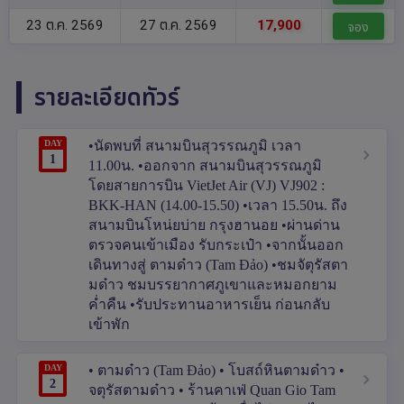
23 ต.ค. 2569
27 ต.ค. 2569
17,900
จอง
รายละเอียดทัวร์
DAY
•นัดพบที่ สนามบินสุวรรณภูมิ เวลา
1
11.00น. •ออกจาก สนามบินสุวรรณภูมิ
โดยสายการบิน VietJet Air (VJ) VJ902 :
BKK-HAN (14.00-15.50) •เวลา 15.50น. ถึง
สนามบินโหน่ยบ่าย กรุงฮานอย •ผ่านด่าน
ตรวจคนเข้าเมือง รับกระเป๋า •จากนั้นออก
เดินทางสู่ ตามด๋าว (Tam Đảo) •ชมจัตุรัสตา
มด๋าว ชมบรรยากาศภูเขาและหมอกยาม
ค่ำคืน •รับประทานอาหารเย็น ก่อนกลับ
เข้าพัก
DAY
• ตามด๋าว (Tam Đảo) • โบสถ์หินตามด๋าว •
2
จตุรัสตามด๋าว • ร้านคาเฟ่ Quan Gio Tam