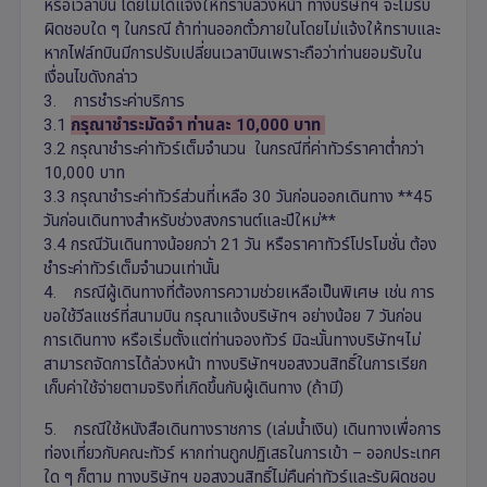
หรือเวลาบิน โดยไม่ได้แจ้งให้ทราบล่วงหน้า ทางบริษัทฯ จะไม่รับ
ผิดชอบใด ๆ ในกรณี ถ้าท่านออกตั๋วภายในโดยไม่แจ้งให้ทราบและ
หากไฟล์ทบินมีการปรับเปลี่ยนเวลาบินเพราะถือว่าท่านยอมรับใน
เงื่อนไขดังกล่าว
3. การชำระค่าบริการ
3.1
กรุณาชำระมัดจำ ท่านละ 10,000 บาท
3.2 กรุณาชำระค่าทัวร์เต็มจำนวน ในกรณีที่ค่าทัวร์ราคาต่ำกว่า
10,000 บาท
3.3 กรุณาชำระค่าทัวร์ส่วนที่เหลือ 30 วันก่อนออกเดินทาง **45
วันก่อนเดินทางสำหรับช่วงสงกรานต์และปีใหม่**
3.4 กรณีวันเดินทางน้อยกว่า 21 วัน หรือราคาทัวร์โปรโมชั่น ต้อง
ชำระค่าทัวร์เต็มจำนวนเท่านั้น
4. กรณีผู้เดินทางที่ต้องการความช่วยเหลือเป็นพิเศษ เช่น การ
ขอใช้วีลแชร์ที่สนามบิน กรุณาแจ้งบริษัทฯ อย่างน้อย 7 วันก่อน
การเดินทาง หรือเริ่มตั้งแต่ท่านจองทัวร์ มิฉะนั้นทางบริษัทฯไม่
สามารถจัดการได้ล่วงหน้า ทางบริษัทฯขอสงวนสิทธิ์ในการเรียก
เก็บค่าใช้จ่ายตามจริงที่เกิดขึ้นกับผู้เดินทาง (ถ้ามี)
5. กรณีใช้หนังสือเดินทางราชการ (เล่มน้ำเงิน) เดินทางเพื่อการ
ท่องเที่ยวกับคณะทัวร์ หากท่านถูกปฏิเสธในการเข้า – ออกประเทศ
ใด ๆ ก็ตาม ทางบริษัทฯ ขอสงวนสิทธิ์ไม่คืนค่าทัวร์และรับผิดชอบ