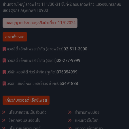
สำนักงานใหญ่ ลาดพร้าว 111/30-31 ชั้นที่-2 ถนนลาดพร้าว แขวงจันทรเกษม
เขตจตุจักร กรุงเทพฯ 10900
เลขอนุญาตประกอบธุรกิจนำเที่ยว: 11/02024
สาขาทั้งหมด
ควอลิตี้ เอ็กซ์เพรส จำกัด (ลาดพร้าว)
02-511-3000
ควอลิตี้ เอ็กซ์เพรส จำกัด (รัชดา)
02-277-9999
บริษัท ควอลิตี้ ทัวร์ จำกัด (ภูเก็ต)
076354999
บริษัท เชียงใหม่ควอลิตี้ทัวร์ จำกัด
053491888
เกี่ยวกับควอลิตี้ เอ็กซ์เพรส
นโยบายความเป็นส่วนตัว
คำถามที่พบบ่อย
ข้อตกลงและเงื่อนไข
แผนผังเว็บไซต์
นโยบายเกี่ยวกับคุกกี้
บทความท่องเที่ยว