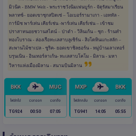
มิวนิค - BMW Welt - พระราชวังนิมเฟนบูร์ก - จัตุรัสมาเรียน
พลาทซ์– ยอดเขาซุกสปิตเซ่ – โอเบอร์รามาเกา - เอททัล -
การ์มิช พาร์เท่น เคียร์เช่น -พาร์เท่น เคียร์เช่น – เข้าชม
ปราสาทนอยชวานสไตน์ – ป่าดำ - วิลินเก้น – ซุก - ร้านทำ
ทองโบราณ - ล่องเรือทะเลสาบลูเซิร์น - สิงโตหินแกะสลัก –
สะพานไม้ชาเปล - ซูริค- ยอดเขาชิลธอร์น - หมู่บ้านเลาเทอร์
บรุนเนิน - อินเทอร์ลาเก้น- ทะเลสาบโคโม - มิลาน - มหา
วิหารแห่งเมืองมิลาน - สนามบินมิลาน
BKK
MUC
MXP
BKK
ไฟล์ทไป
เวลาออก
เวลาถึง
ไฟล์ทกลับ
เวลาออก
เวลาถึง
TG924
00:50
07:05
TG941
14:05
05:55