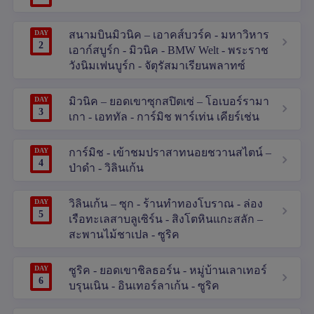
DAY
สนามบินมิวนิค – เอาคส์บวร์ค - มหาวิหาร
2
เอาก์สบูร์ก - มิวนิค - BMW Welt - พระราช
วังนิมเฟนบูร์ก - จัตุรัสมาเรียนพลาทซ์
DAY
มิวนิค – ยอดเขาซุกสปิตเซ่ – โอเบอร์รามา
3
เกา - เอททัล - การ์มิช พาร์เท่น เคียร์เช่น
DAY
การ์มิช - เข้าชมปราสาทนอยชวานสไตน์ –
4
ป่าดำ - วิลินเก้น
DAY
วิลินเก้น – ซุก - ร้านทำทองโบราณ - ล่อง
5
เรือทะเลสาบลูเซิร์น - สิงโตหินแกะสลัก –
สะพานไม้ชาเปล - ซูริค
DAY
ซูริค - ยอดเขาชิลธอร์น - หมู่บ้านเลาเทอร์
6
บรุนเนิน - อินเทอร์ลาเก้น - ซูริค