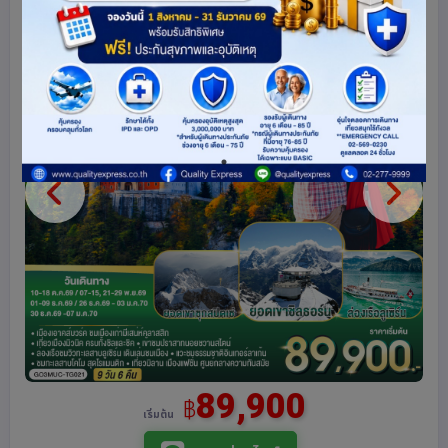
89,900
฿
เริ่มต้น