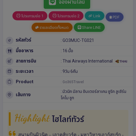
จองผ่านไลน์
โปรแกรมย่อ 1
โปรแกรมย่อ 2
Link
PDF
รายละเอียดทั้งหมด
Share LINE
รหัสทัวร์
: GO3MUC-TG021
มื้ออาหาร
: 16 มื้อ
สายการบิน
: Thai Airways International
ระยะเวลา
: 9วัน 6คืน
Product
: Go365Travel
:
มิวนิค
มิลาน
อินเตอร์ลาเคน
ซูริค
ลูเซิร์น
เส้นทาง
โคโม
ซูก
Highlight
ไฮไลท์ทัวร์
สนามบินมิวนิค – เอาคส์บวร์ค - มหาวิหารเอาก์สบูร์ก -