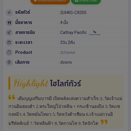
รายละเอียดทั้งหมด
Share LINE
รหัสทัวร์
: 2UHKG-CX005
มื้ออาหาร
: 4 มื้อ
สายการบิน
: Cathay Pacific
ระยะเวลา
: 3วัน 2คืน
Product
: 2UCenter
เส้นทาง
:
ฮ่องกง
Highlight
ไฮไลท์ทัวร์
เติมบุญเสริมบารมี เปิดพลังแห่งความสำเร็จ |1.วัดเจ้าเเม่
กวนอิมฮองฮำ 2.พระใหญ่โป่วหลิน + กระเช้านองปิง 3.วัดแช
กงหมิว 4.วัดหมั่นโหมว 5.วัดหวังต้าเซียน 6.เจ้าแม่กวนอิ
มรีพัลส์เบย์ 7.วัดหลินฟ้า 8.วัดกวนไท 9.วัดปักไต