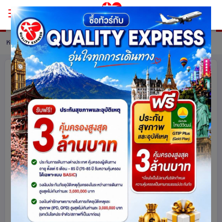
หน้าหลัก
ทัวร์ Hong Kong
รายละเอียดทัวร์
HONGKONG ไหว้พระ 9 วัด นั่งกระเช้า
นองปิง 3 วัน 2 คืน โดยสายการบิน
Cathay Pacific (CX)
ฮ่องกง
6747
share
รหัสโปรแกรม :
15832
ดูโปรแกรมทัวร์