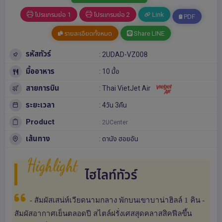
โปรแกรมย่อ 1
โปรแกรมย่อ 2
Link
PDF
รายละเอียดทั้งหมด
Share LINE
รหัสทัวร์
: 2UDAD-VZ008
มื้ออาหาร
: 10 มื้อ
สายการบิน
: Thai VietJet Air
ระยะเวลา
: 4วัน 3คืน
Product
: 2UCenter
เส้นทาง
:
ดานัง
ฮอยอัน
Highlight
ไฮไลท์ทัวร์
- สัมผัสเสน่ห์เวียดนามกลาง พักบนเขาบาน่าฮิลล์ 1 คิน -
สัมผัสอากาศเย็นตลอดปี สไตล์ฝรั่งเศสสุดคลาสสิคฟีลขึ้น