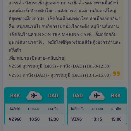
สวรรค์ - นั่งกระเช้าสู่ยอดเขาบานาฮิลล์ - ชมสะพานมือยักษ์
แลนด์มาร์กดังระดับโลก - นมัสการเจ้าแม่กวนอิมองค์ใหญ่
ที่สุดของเมืองดานัง - เช็คอินเมืองมรดกโลก พักเมืองฮอยอัน 1
คืน -สนุกสนานไปกับกิจกรรม!!นั่งเรือกระด้ง หมู่บ้านกั้มทาน
-เช็คอินร้านคาเฟ่ SON TRA MARINA CAFÉ - อิ่มอร่อยกับ
บุฟเฟ่ต์นานาชาติ , - หม้อไฟซีฟู้ด พร้อมเสิร์ฟกุ้งมังกรท่านละ
ครึ่งตัว
เที่ยวสบาย (บินสาย–กลับบ่าย)
VZ960 สุวรรณภูมิ (BKK) - ดานัง (DAD) (10:50-12:30)
VZ961 ดานัง (DAD) - สุวรรณภูมิ (BKK) (13:15-15:00)
BKK
DAD
DAD
BKK
ไฟล์ทไป
เวลาออก
เวลาถึง
ไฟล์ทกลับ
เวลาออก
เวลาถึง
VZ960
10;50
12:30
VZ961
13:15
15:00