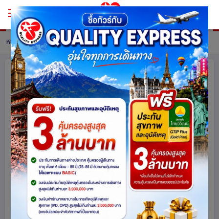
หน้าหลัก
ทัวร์ Vietnam
รายละเอียดทัวร์
เวียดนามครั้งนี้......ต้องไปด้วยกัน
เวียดนามกลาง ดานัง ฮอยอัน พักบานาฮิ
ลล์ ล่องเรือลอยกระทงเมืองโบราณฮอ
ยอัน 4 วัน 3 คืน โดยสายการบิน Thai
Vietjet Air (VZ)
เข้าร้านช็อปปิ้ง
เวียดนาม
1574
share
รหัสโปรแกรม :
15882
ดูโปรแกรมทัวร์