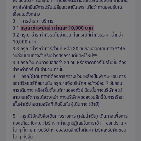
ผิดชอบใด ๆ ในกรณี ถ้าท่านออกตั๋วภายในโดยไม่แจ้งให้ทราบและ
หากไฟล์ทบินมีการปรับเปลี่ยนเวลาบินเพราะถือว่าท่านยอมรับใน
เงื่อนไขดังกล่าว
3. การชำระค่าบริการ
3.1
กรุณาชำระมัดจำ ท่านละ 10,000 บาท
3.2 กรุณาชำระค่าทัวร์เต็มจำนวน ในกรณีที่ค่าทัวร์ราคาต่ำกว่า
10,000 บาท
3.3 กรุณาชำระค่าทัวร์ส่วนที่เหลือ 30 วันก่อนออกเดินทาง **45
วันก่อนเดินทางสำหรับช่วงสงกรานต์และปีใหม่**
3.4 กรณีวันเดินทางน้อยกว่า 21 วัน หรือราคาทัวร์โปรโมชั่น ต้อง
ชำระค่าทัวร์เต็มจำนวนเท่านั้น
4. กรณีผู้เดินทางที่ต้องการความช่วยเหลือเป็นพิเศษ เช่น การ
ขอใช้วีลแชร์ที่สนามบิน กรุณาแจ้งบริษัทฯ อย่างน้อย 7 วันก่อน
การเดินทาง หรือเริ่มตั้งแต่ท่านจองทัวร์ มิฉะนั้นทางบริษัทฯไม่
สามารถจัดการได้ล่วงหน้า ทางบริษัทฯขอสงวนสิทธิ์ในการเรียก
เก็บค่าใช้จ่ายตามจริงที่เกิดขึ้นกับผู้เดินทาง (ถ้ามี)
5. กรณีใช้หนังสือเดินทางราชการ (เล่มน้ำเงิน) เดินทางเพื่อการ
ท่องเที่ยวกับคณะทัวร์ หากท่านถูกปฏิเสธในการเข้า – ออกประเทศ
ใด ๆ ก็ตาม ทางบริษัทฯ ขอสงวนสิทธิ์ไม่คืนค่าทัวร์และรับผิดชอบ
ใด ๆ ทั้งสิ้น