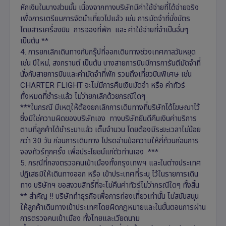
หักเงินในบางส่วนนั้น เนื่องจากทางบริษัทมีค่าใช้จ่ายที่ได้จ่ายจริง
เพื่อการเตรียมการจัดนำเที่ยวไปแล้ว เช่น การมัดจำที่นั่งบัตร
โดยสารเครื่องบิน การจองที่พัก และ ค่าใช้จ่ายที่จำเป็นอื่นๆ
เป็นต้น **
4. การยกเลิกเดินทางกับกรุ๊ปที่ออกเดินทางช่วงเทศกาลวันหยุด
เช่น ปีใหม่, สงกรานต์ เป็นต้น บางสายการบินมีการการันตีมัดจำที่
นั่งกับสายการบินและค่ามัดจำที่พัก รวมถึงเที่ยวบินพิเศษ เช่น
CHARTER FLIGHT จะไม่มีการคืนเงินมัดจำ หรือ ค่าทัวร์
ทั้งหมดที่ชำระแล้ว ไม่ว่ายกเลิกด้วยกรณีใดๆ
***ในกรณี มีเหตุให้ต้องยกเลิกการเดินทางที่บริษัทได้โฆษณาไว้
ซึ่งมิใช่ความผิดของบริษัทเอง ทางบริษัทยินดีคืนเงินค่าบริการ
ตามที่ลูกค้าได้ชำระมาแล้ว เต็มจำนวน โดยต้องมีระยะเวลาไม่น้อย
กว่า 30 วัน ก่อนการเดินทาง โปรดอ่านข้อความให้ถี่ถ้วนก่อนการ
จองทัวร์ทุกครั้ง เพื่อประโยชน์แก่ตัวท่านเอง ***
5. กรณีที่กองตรวจคนเข้าเมืองทั้งกรุงเทพฯ และในต่างประเทศ
ปฏิเสธมิให้เดินทางออก หรือ เข้าประเทศที่ระบุ ไว้ในรายการเดิน
ทาง บริษัทฯ ขอสงวนสิทธิ์ที่จะไม่คืนค่าทัวร์ไม่ว่ากรณีใดๆ ทั้งสิ้น
** สำคัญ !! บริษัททำธุรกิจเพื่อการท่องเที่ยวเท่านั้น ไม่สนับสนุน
ให้ลูกค้าเดินทางเข้าประเทศโดยผิดกฎหมายและในขั้นตอนการผ่าน
การตรวจคนเข้าเมือง ทั้งไทยและเวียดนาม