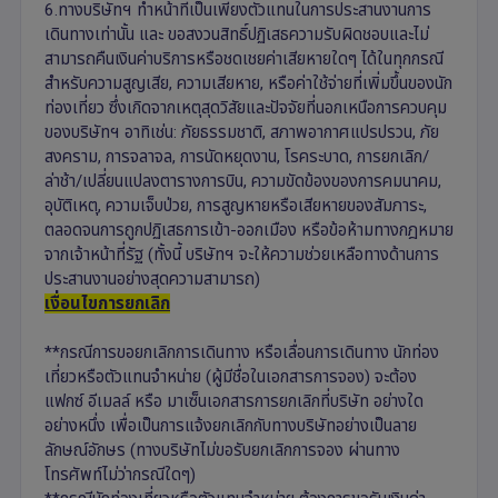
6.ทางบริษัทฯ ทำหน้าที่เป็นเพียงตัวแทนในการประสานงานการ
เดินทางเท่านั้น และ ขอสงวนสิทธิ์ปฏิเสธความรับผิดชอบและไม่
สามารถคืนเงินค่าบริการหรือชดเชยค่าเสียหายใดๆ ได้ในทุกกรณี
สำหรับความสูญเสีย, ความเสียหาย, หรือค่าใช้จ่ายที่เพิ่มขึ้นของนัก
ท่องเที่ยว ซึ่งเกิดจากเหตุสุดวิสัยและปัจจัยที่นอกเหนือการควบคุม
ของบริษัทฯ อาทิเช่น: ภัยธรรมชาติ, สภาพอากาศแปรปรวน, ภัย
สงคราม, การจลาจล, การนัดหยุดงาน, โรคระบาด, การยกเลิก/
ล่าช้า/เปลี่ยนแปลงตารางการบิน, ความขัดข้องของการคมนาคม,
อุบัติเหตุ, ความเจ็บป่วย, การสูญหายหรือเสียหายของสัมภาระ,
ตลอดจนการถูกปฏิเสธการเข้า-ออกเมือง หรือข้อห้ามทางกฎหมาย
จากเจ้าหน้าที่รัฐ (ทั้งนี้ บริษัทฯ จะให้ความช่วยเหลือทางด้านการ
ประสานงานอย่างสุดความสามารถ)
เงื่อนไขการยกเลิก
**กรณีการขอยกเลิกการเดินทาง หรือเลื่อนการเดินทาง นักท่อง
เที่ยวหรือตัวแทนจำหน่าย (ผู้มีชื่อในเอกสารการจอง) จะต้อง
แฟกซ์ อีเมลล์ หรือ มาเซ็นเอกสารการยกเลิกที่บริษัท อย่างใด
อย่างหนึ่ง เพื่อเป็นการแจ้งยกเลิกกับทางบริษัทอย่างเป็นลาย
ลักษณ์อักษร (ทางบริษัทไม่ขอรับยกเลิกการจอง ผ่านทาง
โทรศัพท์ไม่ว่ากรณีใดๆ)