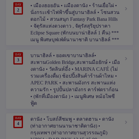
DAY
• เมืองฮอยอัน • เเมืองดานัง • ร้านเยื่อไผ่ •
2
นั่งกระเช้าไฟฟ้าขึ้นสู่บานาฮิลล์ • โซนสวน
ดอกไม้ • สวนสนุก Fantasy Park Bana Hills
• จัตุรัสแห่งดวงดาว , จัตุรัสสุริยุปราคา
Eclipse Square (พักบนบาน่าฮิลล์ 1 คืน) ***
เมนู พิเศษบุฟเฟ่ต์นานาชาติ บานาฮิลล์ ***
DAY
บานาฮิลล์ • ยอดเขาบานาฮิลล์•
3
สะพานGolden Bridge,สะพานมือยักษ์ • เมือ
งดานัง • วัดลินห์อึ๋ง • MARINA CAFÉ (ไม่
รวมเครื่องดื่ม) ช้อปปิ้งสินค้าร้านผ้าไหม •
APEC PARK • สะพานมังกร สะพานแห่ง
ความรัก • รูปปั้นปลามังกร คาร์ฟดราก้อน
• (พักที่เมืองดานัง ) • เมนูพิเศษ หม้อไพซี
ฟู้ด
DAY
ดานัง • โบสถ์สีชมพู • ตลาดฮาน • ดานัง
4
(ท่าอากาศยานนานาชาติดานัง) •
กรุงเทพฯ (ท่าอากาศยานสุวรรณภูมิ)