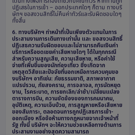
เดินทางเพื่อการท่องเที่ยวกับคณะทัวร์ หากท่านถูก
ปฏิเสธในการเข้า – ออกประเทศใดๆ ก็ตาม ทางบริ
ษัทฯ ขอสงวนสิทธิ์ไม่คืนค่าทัวร์และรับผิดชอบใดๆ
ทั้งสิ้น
6. ทางบริษัทฯ ทำหน้าที่เป็นเพียงตัวแทนในการ
ประสานงานการเดินทางเท่านั้น และ ขอสงวนสิทธิ์
ปฏิเสธความรับผิดชอบและไม่สามารถคืนเงินค่า
บริการหรือชดเชยค่าเสียหายใดๆ ได้ในทุกกรณี
สำหรับความสูญเสีย
,
ความเสียหาย
,
หรือค่าใช้
จ่ายที่เพิ่มขึ้นของนักท่องเที่ยว ซึ่งเกิดจาก
เหตุสุดวิสัยและปัจจัยที่นอกเหนือการควบคุมขอ
งบริษัทฯ อาทิเช่น: ภัยธรรมชาติ
,
สภาพอากาศ
แปรปรวน
,
ภัยสงคราม
,
การจลาจล
,
การนัดหยุด
งาน
,
โรคระบาด
,
การยกเลิก/ล่าช้า/เปลี่ยนแปลง
ตารางการบิน
,
ความขัดข้องของการคมนาคม
,
อุบัติเหตุ
,
ความเจ็บป่วย
,
การสูญหายหรือเสียหาย
ของสัมภาระ
,
ตลอดจนการถูกปฏิเสธการเข้า-
ออกเมือง หรือข้อห้ามทางกฎหมายจากเจ้าหน้าที่
รัฐ ทั้งนี้ บริษัทฯ จะให้ความช่วยเหลือทางด้านการ
ประสานงานอย่างสุดความสามารถ