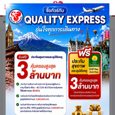
หน้าหลัก
ทัวร์ South Korea
รายละเอียดทัวร์
เชียงใหม่ เที่ยวเกาหลี..ช้อป ชิม ชิล..
Seoul My Seoul 5 วัน 3 คืน โดยสาย
การบิน แอร์ปูซาน (BX)
เกาหลีใต้
2278
share
รหัสโปรแกรม :
15975
ดูโปรแกรมทัวร์