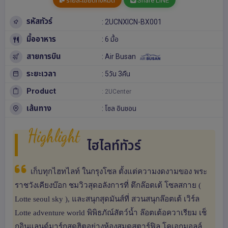
รายละเอียดทั้งหมด
Share LINE
รหัสทัวร์
: 2UCNXICN-BX001
มื้ออาหาร
: 6 มื้อ
สายการบิน
: Air Busan
ระยะเวลา
: 5วัน 3คืน
Product
: 2UCenter
เส้นทาง
:
โซล
อินชอน
Highlight
ไฮไลท์ทัวร์
เก็บทุกไฮทไลท์ ในกรุงโซล ตั้งแต่ความงดงามของ พระ
ราชวังเคียงบ๊อก ชมวิวสุดอลังการที่ ตึกล๊อตเต้ โซลสกาย (
Lotte seoul sky ), และสนุกสุดมันส์ที่ สวนสนุกล๊อตเต้ เวิร์ล
Lotte adventure world พิพิธภัณ์สัตว์น้ำ ล๊อตเต้อควาเรียม เช็
กอินแลนด์มาร์กสุดฮิตอย่างห้องสมุดสตาร์ฟิล โคเอกมอลล์