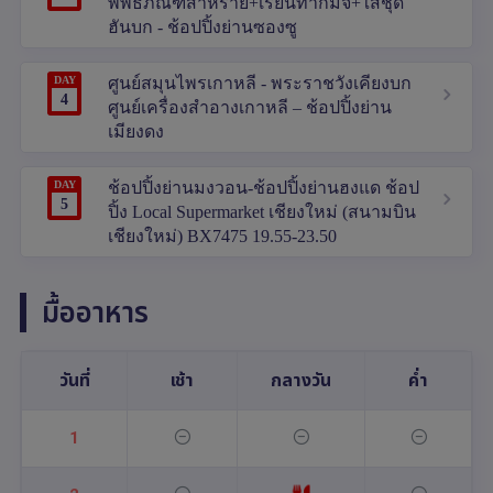
พิพิธภัณฑ์สาหร่าย+เรียนทำกิมจิ+ใส่ชุด
ฮันบก - ช้อปปิ้งย่านซองซู
DAY
ศูนย์สมุนไพรเกาหลี - พระราชวังเคียงบก
4
ศูนย์เครื่องสำอางเกาหลี – ช้อปปิ้งย่าน
เมียงดง
DAY
ช้อปปิ้งย่านมงวอน-ช้อปปิ้งย่านฮงแด ช้อป
5
ปิ้ง Local Supermarket เชียงใหม่ (สนามบิน
เชียงใหม่) BX7475 19.55-23.50
มื้ออาหาร
วันที่
เช้า
กลางวัน
ค่ำ
1