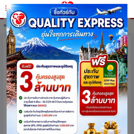
หน้าหลัก
ทัวร์ China
รายละเอียดทัวร์
เสน่ห์ฉงชิ่ง มหัศจรรย์ต้าจู๋ มรดกโลกแห่ง
ศรัทธา ฟรีดอม ฟรีเดย์ 4วัน 3คืน โดย
สายการบิน แอร์เอเชีย (FD)
ไม่เข้าร้านช็อปปิ้ง
จีน
4529
share
รหัสโปรแกรม :
15988
ดูโปรแกรมทัวร์