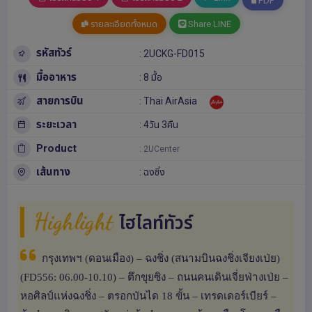
PDF
รายละเอียดทั้งหมด
Share LINE
รหัสทัวร์
: 2UCKG-FD015
มื้ออาหาร
: 8 มื้อ
สายการบิน
: Thai AirAsia
ระยะเวลา
: 4วัน 3คืน
Product
: 2UCenter
เส้นทาง
:
ฉงชิ่ง
Highlight
ไฮไลท์ทัวร์
กรุงเทพฯ (ดอนเมือง) – ฉงชิ่ง (สนามบินฉงชิ่งเจียงเป่ย)
(FD556: 06.00-10.10) – ตึกขุยซิง – ถนนคนเดินเจี่ยฟ่างเป่ย –
หอศิลป์แห่งฉงชิ่ง – ตรอกบันได 18 ขั้น – เทรดเดอร์เบียร์ –