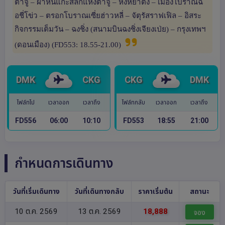
ต้าจู๋ – ผาหินแกะสลักแห่งต้าจู๋ – หงหยาต้ง – เมืองโบราณฉื
อชี่โข่ว – ตรอกโบราณเซี่ยฮ่าวหลี่ – จัตุรัสราฟเฟิล – อิสระ
กิจกรรมเต็มวัน – ฉงชิ่ง (สนามบินฉงชิ่งเจียงเป่ย) – กรุงเทพฯ
(ดอนเมือง) (FD553: 18.55-21.00)
DMK
CKG
CKG
DMK
ไฟล์ทไป
เวลาออก
เวลาถึง
ไฟล์ทกลับ
เวลาออก
เวลาถึง
FD556
06:00
10:10
FD553
18:55
21:00
กำหนดการเดินทาง
วันที่เริ่มเดินทาง
วันที่เดินทางกลับ
ราคาเริ่มต้น
สถานะ
10 ต.ค. 2569
13 ต.ค. 2569
18,888
จอง