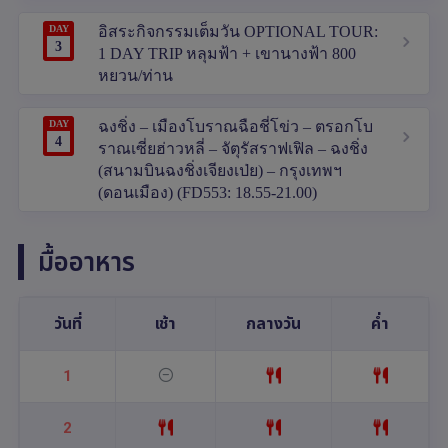
DAY
อิสระกิจกรรมเต็มวัน OPTIONAL TOUR:
3
1 DAY TRIP หลุมฟ้า + เขานางฟ้า 800
หยวน/ท่าน
DAY
ฉงชิ่ง – เมืองโบราณฉือชี่โข่ว – ตรอกโบ
4
ราณเซี่ยฮ่าวหลี่ – จัตุรัสราฟเฟิล – ฉงชิ่ง
(สนามบินฉงชิ่งเจียงเป่ย) – กรุงเทพฯ
(ดอนเมือง) (FD553: 18.55-21.00)
มื้ออาหาร
วันที่
เช้า
กลางวัน
ค่ำ
1
2