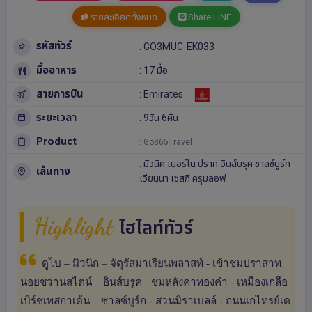
รายละเอียดทั้งหมด
Share LINE
รหัสทัวร์
: GO3MUC-EK033
มื้ออาหาร
: 17 มื้อ
สายการบิน
: Emirates
ระยะเวลา
: 9วัน 6คืน
Product
: Go365Travel
:
มิวนิค
เบอร์โน
ปราก
อินส์บรุค
ซาลซ์บูร์ก
เส้นทาง
เวียนนา
เซสกี ครุมลอฟ
Highlight
ไฮไลท์ทัวร์
ดูไบ – มิวนิก – จัตุรัสมาเรียนพลาสท์ - เข้าชมปราสาท
นอยชวานสไตน์ – อินส์บรูค - ชมหลังคาทองคำ - เหมืองเกลือ
เบิร์ชเทสกาเด้น – ซาลซ์บูร์ก - สวนมิราเบลล์ - ถนนเกไทรย์เด