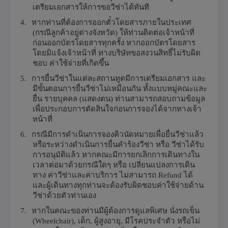
เตรียมเอกสารให้การขอวีซ่าได้ทันที
4.
หากท่านที่ต้องการออกตั๋วโดยสารภายในประเทศ
(กรณีลูกค้าอยู่ต่างจังหวัด) ให้ท่านติดต่อเจ้าหน้าที่
ก่อนออกบัตรโดยสารทุกครั้ง หากออกบัตรโดยสาร
โดยมิแจ้งเจ้าหน้าที่ ทางบริษัทขอสงวนสิทธิ์ไม่รับผิด
ชอบ ค่าใช้จ่ายที่เกิดขึ้น
5.
การยื่นวีซ่าในแต่ละสถานทูตมีการเตรียมเอกสาร และ
มีขั้นตอนการยื่นวีซ่าไม่เหมือนกัน ทั้งแบบหมู่คณะและ
ยื่น รายบุคคล (แสดงตน) ท่านสามารถสอบถามข้อมูล
เพื่อประกอบการตัดสินใจก่อนการจองได้จากทางเจ้า
หน้าที่
6.
กรณีมีการดำเนินการจองคิวนัดหมายเพื่อยื่นวีซ่าแล้ว
หรือระหว่างดำเนินการยื่นคำร้องวีซ่า หรือ วีซ่าได้รับ
การอนุมัติแล้ว หากคณะมีการยกเลิกการเดินทางใน
เวลาต่อมาด้วยกรณีใดๆ หรือ เปลี่ยนแปลงการเดิน
ทาง ค่าวีซ่าและค่าบริการ ไม่สามารถ
Refund
ได้
และผู้เดินทางทุกท่านจะต้องรับผิดชอบค่าใช้จ่ายด้าน
วีซ่าด้วยตัวท่านเอง
7.
หากในคณะของท่านมีผู้ต้องการดูแลพิเศษ นั่งรถเข็น
(
Wheelchair),
เด็ก
,
ผู้สูงอายุ
,
มีโรคประจำตัว หรือไม่