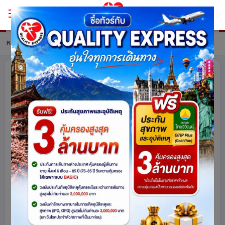
หน้าหลัก
ทัวร์ Austria
รายละเอียดทัวร์
เข้าครบ จบทุกปราสาท เยอรมนี -
ออสเตรีย – เชก 9วัน 6คืน โดยสายการ
บิน Emirates (EK)
ออสเตรีย
สาธารณรัฐเชก
เยอรมนี
ยุโรป
1152
share
รหัสโปรแกรม :
15997
ดูโปรแกรมทัวร์