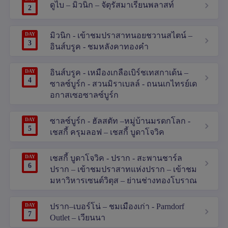
ดูไบ – มิวนิก – จัตุรัสมาเรียนพลาสท์
2
DAY
มิวนิก - เข้าชมปราสาทนอยชวานสไตน์ –
3
อินส์บรูค - ชมหลังคาทองคำ
DAY
อินส์บรูค - เหมืองเกลือเบิร์ชเทสกาเด้น –
4
ซาลซ์บูร์ก - สวนมิราเบลล์ - ถนนเกไทรย์เด
อกาสเซอซาลซ์บูร์ก
DAY
ซาลซ์บูร์ก - ฮัลสตัท –หมู่บ้านมรดกโลก -
5
เชสกี้ ครุมลอฟ – เชสกี้ บูดาโจวิค
DAY
เชสกี้ บูดาโจวิค - ปราก - สะพานชาร์ล
6
ปราก – เข้าชมปราสาทแห่งปราก – เข้าชม
มหาวิหารเซนต์วิตุส – ย่านช่างทองโบราณ
DAY
ปราก–เบอร์โน่ – ชมเมืองเก่า - Parndorf
7
Outlet – เวียนนา