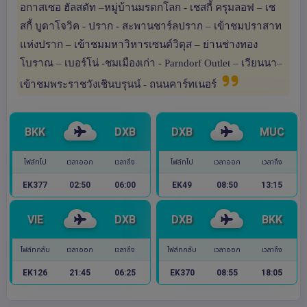
อกาสเซอ ฮัลสตัท –หมู่บ้านมรดกโลก - เชสกี้ ครุมลอฟ – เช
สกี้ บูดาโจวิค - ปราก - สะพานชาร์ลปราก – เข้าชมปราสาท
แห่งปราก – เข้าชมมหาวิหารเซนต์วิตุส – ย่านช่างทอง
โบราณ – เบอร์โน่ -ชมเมืองเก่า - Parndorf Outlet – เวียนนา–
เข้าชมพระราชวังเชินบรุนน์ - ถนนคาร์ทเนอร์
BKK
DXB
DXB
MUC
ไฟล์ทไป
เวลาออก
เวลาถึง
ไฟล์ทไป
เวลาออก
เวลาถึง
EK377
02:50
06:00
EK49
08:50
13:15
VIE
DXB
DXB
BKK
ไฟล์ทกลับ
เวลาออก
เวลาถึง
ไฟล์ทกลับ
เวลาออก
เวลาถึง
EK126
21:45
06:25
EK370
08:55
18:05