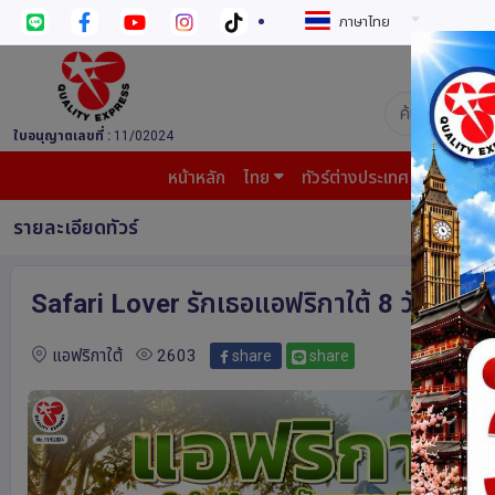
ภาษาไทย
บริษัท ควอล
ใบอนุญาตเลขที่ :
11/02024
หน้าหลัก
ไทย
ทัวร์ต่างประเทศ
บินต้น
รายละเอียดทัวร์
Safari Lover รักเธอแอฟริกาใต้ 8 วัน 5 ค
แอฟริกาใต้
2603
share
share