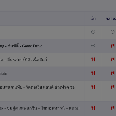
เช้า
กลางว
g - ซันซิตี้ - Game Drive
ca – ลิ้มรสบาร์บีคิวเนื้อสัตว์
tain
นสแตนเทีย - วิคตอเรีย แอนด์ อัลเฟรด วอ
eak - ชมฝูงนกเพนกวิน – ไซมอนทาวน์ – แหลม