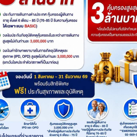
สายการบิน
: Singapore Airlines
Product
: Go365Travel
เส้นทาง
:
เคปทาวน์
โจฮันเนสเบิร์ก
พริทอเรีย
Highlight
ไฮไลท์ทัวร์
โจฮันเนสเบิร์ก - พริทอเรีย – Union Building - 
Africa - ลิ้มรสบาร์บีคิวเนื้อสัตว์ - เคปทาวน์ 
- วิคตอเรีย แอนด์ อัลเฟรด วอเตอร์ฟร้อนท์ - ล่
ทาวน์ – แหลมกู๊ดโฮป
BKK
SIN
SIN
ไฟล์ทไป
เวลาออก
เวลาถึง
ไฟล์ทไป
เวลาออก
SQ713
20:15
23:40
SQ478
01:30