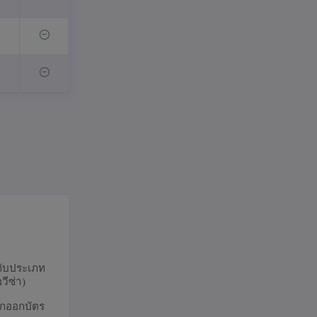
งกับประเภท
วีซ่า)
หากออกบัตร