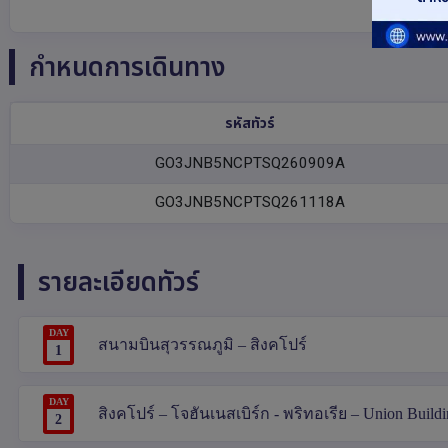
กำหนดการเดินทาง
รหัสทัวร์
GO3JNB5NCPTSQ260909A
GO3JNB5NCPTSQ261118A
รายละเอียดทัวร์
DAY
สนามบินสุวรรณภูมิ – สิงคโปร์
1
DAY
สิงคโปร์ – โจฮันเนสเบิร์ก - พริทอเรีย – Union Buildin
2