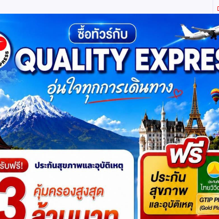
ิตี้ เอ็กซ์เพรส จำกัด ผู้เชี่ยวชาญด้านการท่องเที่ยว ทัวร์ ในประเทศ และ ต่างประเทศ (เท
ทาง
แพ็กเกจทัวร์
บัตรเข้าชม
JR Pass
เรือสำราญ
บริ
ืน สายการบิน Singapore Airlines (SQ)
โปรแกรมย่
99,900
ดูโปรแกรมทัวร์
฿
เริ่มต้น
รหัสทัวร์
: GO3JNB-SQ009