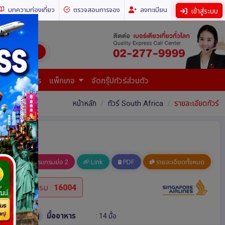
บทความท่องเที่ยว
ตรวจสอบการจอง
ลงทะเบียน
เข้าสู่ระบบ
ี่ยวทั่วโลก)
การยื่นเอกสาร
แพ็กเกจ
จัดกรุ๊ปทัวร์ส่วนตัว
หน้าหลัก
ทัวร์ South Africa
รายละเอียดทัวร์
อ 1
โปรแกรมย่อ 2
Link
PDF
รายละเอียดทั้งหมด
รหัสโปรแกรม :
16004
มื้ออาหาร
: 14 มื้อ