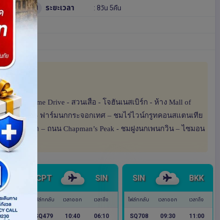
ระยะเวลา
: 8วัน 5คืน
ซันซิตี้ - Game Drive - สวนเสือ - โจฮันเนสเบิร์ก - ห้าง Mall of
– Table Mountain - ฟาร์มนกกระจอกเทศ – ชมไร่ไวน์กรูทคอนสแตนเทีย
องเรือชมแมวน้ำ – ถนน Chapman’s Peak - ชมฝูงนกเพนกวิน – ไซมอน
JNB
CPT
SIN
SIN
BKK
เวลาถึง
ไฟล์ทกลับ
เวลาออก
เวลาถึง
ไฟล์ทกลับ
เวลาออก
เวลาถึง
06:10
SQ479
10:40
06:10
SQ708
09:30
11:00