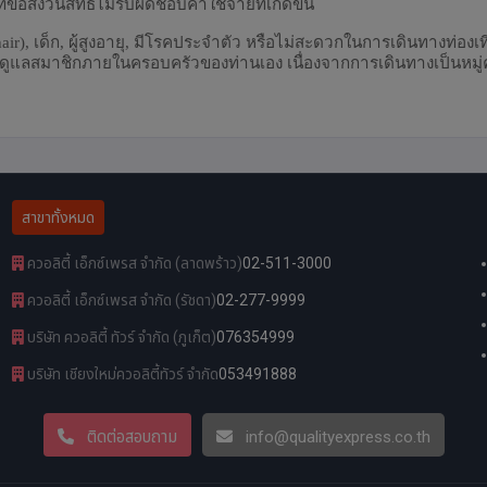
สงวนสิทธิ์ไม่รับผิดชอบค่าใช้จ่ายที่เกิดขึ้น
ir), เด็ก, ผู้สูงอายุ, มีโรคประจำตัว หรือไม่สะดวกในการเดินทางท่องเ
การดูแลสมาชิกภายในครอบครัวของท่านเอง เนื่องจากการเดินทางเป็นหมู
สาขาทั้งหมด
ควอลิตี้ เอ็กซ์เพรส จำกัด (ลาดพร้าว)
02-511-3000
ควอลิตี้ เอ็กซ์เพรส จำกัด (รัชดา)
02-277-9999
บริษัท ควอลิตี้ ทัวร์ จำกัด (ภูเก็ต)
076354999
บริษัท เชียงใหม่ควอลิตี้ทัวร์ จำกัด
053491888
ติดต่อสอบถาม
info@qualityexpress.co.th