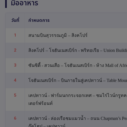
มื้ออาหาร
วันที่
กำหนดการ
1
สนามบินสุวรรณภูมิ – สิงคโปร์
2
สิงคโปร์ – โจฮันเนสเบิร์ก - พริทอเรีย – Union Buildin
3
ซันซิตี้ - สวนเสือ – โจฮันเนสเบิร์ก - ห้าง Mall of Afri
4
โจฮันเนสเบิร์ก – บินภายในสู่เคปทาวน์ – Table Moun
5
เคปทาวน์ - ฟาร์มนกกระจอกเทศ – ชมไร่ไวน์กรูทคอ
เตอร์ฟร้อนท์
6
เคปทาวน์ - ล่องเรือชมแมวน้ำ – ถนน Chapman’s P
กู๊ดโฮป – เคปทาวน์