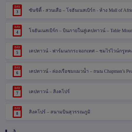
DAY
ซันซิตี้ - สวนเสือ – โจฮันเนสเบิร์ก - ห้าง Mall of Afric
3
DAY
โจฮันเนสเบิร์ก – บินภายในสู่เคปทาวน์ – Table Moun
4
DAY
เคปทาวน์ - ฟาร์มนกกระจอกเทศ – ชมไร่ไวน์กรูทคอ
5
DAY
เคปทาวน์ - ล่องเรือชมแมวน้ำ – ถนน Chapman’s P
6
DAY
เคปทาวน์ – สิงคโปร์
7
DAY
สิงคโปร์ – สนามบินสุวรรณภูมิ
8