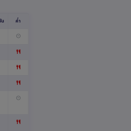
ัน
ค่ำ