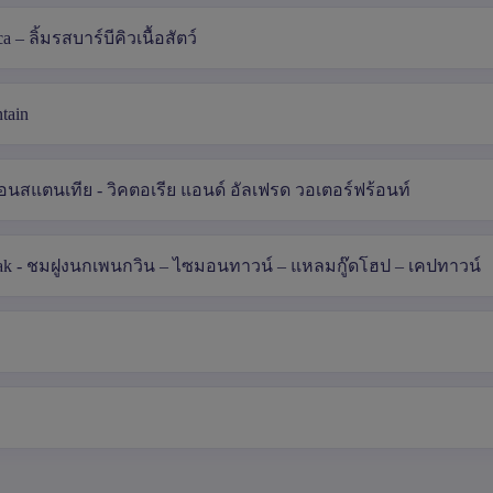
a – ลิ้มรสบาร์บีคิวเนื้อสัตว์
tain
นสแตนเทีย - วิคตอเรีย แอนด์ อัลเฟรด วอเตอร์ฟร้อนท์
eak - ชมฝูงนกเพนกวิน – ไซมอนทาวน์ – แหลมกู๊ดโฮป – เคปทาวน์