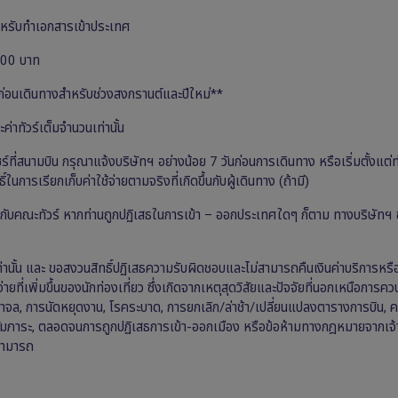
หรับทำเอกสารเข้าประเทศ
,000 บาท
ก่อนเดินทางสำหรับช่วงสงกรานต์และปีใหม่**
าทัวร์เต็มจำนวนเท่านั้น
์ที่สนามบิน กรุณาแจ้งบริษัทฯ อย่างน้อย 7 วันก่อนการเดินทาง หรือเริ่มตั้งแต่ท
การเรียกเก็บค่าใช้จ่ายตามจริงที่เกิดขึ้นกับผู้เดินทาง (ถ้ามี)
ี่ยวกับคณะทัวร์ หากท่านถูกปฏิเสธในการเข้า – ออกประเทศใดๆ ก็ตาม ทางบริษัทฯ 
านั้น และ ขอสงวนสิทธิ์ปฏิเสธความรับผิดชอบและไม่สามารถคืนเงินค่าบริการหรื
ยที่เพิ่มขึ้นของนักท่องเที่ยว ซึ่งเกิดจากเหตุสุดวิสัยและปัจจัยที่นอกเหนือการค
จล, การนัดหยุดงาน, โรคระบาด, การยกเลิก/ล่าช้า/เปลี่ยนแปลงตารางการบิน, ค
ัมภาระ, ตลอดจนการถูกปฏิเสธการเข้า-ออกเมือง หรือข้อห้ามทางกฎหมายจากเจ้าห
มสามารถ