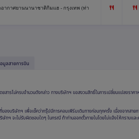
ท่าอากาศยานนานาชาติกิมแฮ - กรุงเทพ (ท่า
้อมูลสายการบิน
ผู้โดยสารไม่ครบจำนวนดังกล่าว ทางบริษัทฯ ขอสงวนสิทธิ์ในการเปลี่ยนแปลงราคา
่ของบริษัทฯ เพื่อเช็คว่ากรุ๊ปมีการคอนเฟิร์มเดินทางก่อนทุกครั้ง เนื่องจากสายก
งบริษัทฯ จะไม่รับผิดชอบใดๆ ในกรณี ถ้าท่านออกตั๋วภายในโดยไม่แจ้งให้ทราบและ