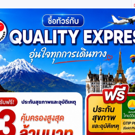
ิตี้ เอ็กซ์เพรส จำกัด ผู้เชี่ยวชาญด้านการท่องเที่ยว ทัวร์ ในประเทศ และ ต่างประเทศ (เท
ทาง
แพ็กเกจทัวร์
บัตรเข้าชม
JR Pass
เรือสำราญ
บริ
์ปูซาน (BX)
โปรแกรมย่
16,888
ดูโปรแกรมทัวร์
฿
เริ่มต้น
รหัสทัวร์
: 2UPUS-BX002