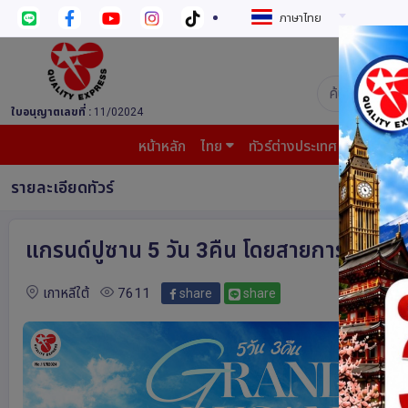
ภาษาไทย
บริษัท ควอล
ใบอนุญาตเลขที่ :
11/02024
หน้าหลัก
ไทย
ทัวร์ต่างประเทศ
บินต้น
รายละเอียดทัวร์
แกรนด์ปูซาน 5 วัน 3คืน โดยสายการบินแอร
เกาหลีใต้
7611
share
share