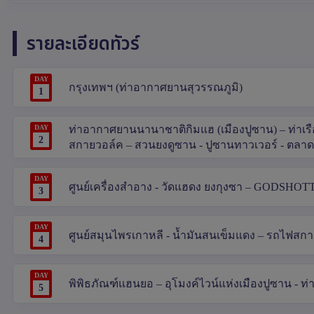
รายละเอียดทัวร์
DAY
กรุงเทพฯ (ท่าอากาศยานสุวรรณภูมิ)
1
DAY
ท่าอากาศยานนานาชาติกิมแฮ (เมืองปูซาน) – ท่าเรือจ
2
สกายวอล์ค – สวนยงดูซาน - ปูซานทาวเวอร์ - ตลาด
DAY
ศูนย์เครื่องสำอาง - วัดแฮดง ยงกุงซา – GODSHOTT คา
3
DAY
ศูนย์สมุนไพรเกาหลี - น้ำมันสนเข็มแดง – รถไฟส
4
DAY
พิพิธภัณฑ์แฮนยอ – อุโมงค์ไวน์แห่งเมืองปูซาน - 
5