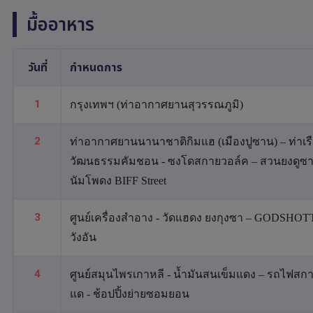
มื้ออาหาร
วันที่
กำหนดการ
1
กรุงเทพฯ (ท่าอากาศยานสุวรรณภูมิ)
2
ท่าอากาศยานนานาชาติกิมแฮ (เมืองปูซาน) – ท่าเรือจัง
วัฒนธรรมคัมชอน - ซงโดสกายวอล์ค – สวนยงดูซาน
นัมโพดง BIFF Street
3
ศูนย์เครื่องสำอาง - วัดแฮดง ยงกุงซา – GODSHOTT ค
วังอัน
4
ศูนย์สมุนไพรเกาหลี - น้ำมันสนเข็มแดง – รถไฟส
แด - ช้อปปิ้งย่ายซอมยอน