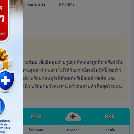
ระยะเวลา
: 5วัน 3คืน
ยมู และสายช้อป เช็กอินมุมถ่ายรูปสุดคัลเลอร์ฟูลที่ท่าเรือจังนิม
นี่แห่งปูซานสุดน่ารัก พลาดไม่ได้กับการนั่งรถไฟปุ๊กปิ๊กชมวิว
ริมทะเลชื่อดัง พร้อมช้อปจุใจที่ล๊อตเต้พรีเมี่ยมเอ้าท์เล็ต และ
ค ซอ มยอน อเวนิว พร้อมชมวิวสะพาน ควังอันยามค่ำคืนสุดโรแมน
PUS
BKK
ไฟล์ทกลับ
เวลาออก
เวลาถึง