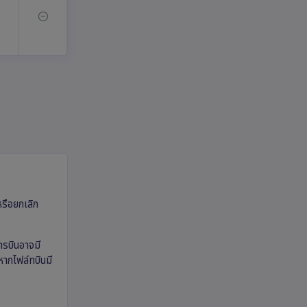
หรือยกเลิก
ารบินอาจมี
หากไฟล์ทบินมี