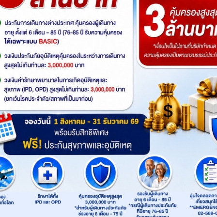
สายการบิน
: Air Busan
Product
: 2UCenter
เส้นทาง
:
ปูซาน
Highlight
ไฮไลท์ทัวร์
เที่ยวปูซานแบบแกรนด์ แกรนด์ ทั้งสายอาร์ท สา
(BUSAN BUNEZIA) เดินเล่นหมู่บ้านคัมชอน ซานโตริ
ทะเลเมืองปูซาน เสริมสิริมงคลที่วัดแฮดงยงกุงซา วัด
ตลาดนัมโพดง ก่อนปิดท้ายด้วย ย่านวัยรุ่นสุดชิ
ติก
BKK
PUS
ไฟล์ทไป
เวลาออก
เวลาถึง