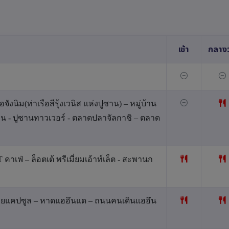
เช้า
กลางว
นิม(ท่าเรือสีรุ้งเวนิส แห่งปูซาน) – หมู่บ้าน
 - ปูซานทาวเวอร์ - ตลาดปลาจัลกาชิ – ตลาด
าเฟ่ – ล็อตเต้ พรีเมี่ยมเอ้าท์เล็ต - สะพานก
กายแคปซูล – หาดแฮอึนแด – ถนนคนเดินแฮอึน