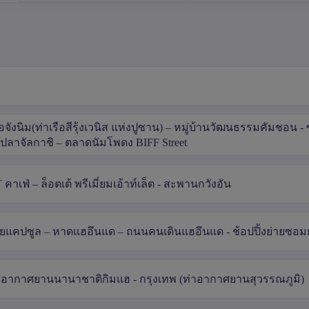
ังนิม(ท่าเรือสีรุ้งเวนิส แห่งปูซาน) – หมู่บ้านวัฒนธรรมคัมชอน -
ปลาจัลกาชิ – ตลาดนัมโพดง BIFF Street
เฟ่ – ล็อตเต้ พรีเมี่ยมเอ้าท์เล็ต - สะพานกวังอัน
กายแคปซูล – หาดแฮอึนแด – ถนนคนเดินแฮอึนแด - ช้อปปิ้งย่ายซอ
ท่าอากาศยานนานาชาติกิมแฮ - กรุงเทพ (ท่าอากาศยานสุวรรณภูมิ)