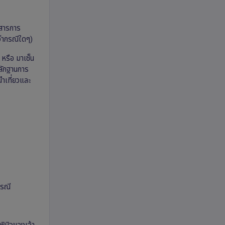
กสารการ
ว่ากรณีใดๆ)
 หรือ มาเซ็น
หลักฐานการ
ำเที่ยวและ
กรณี