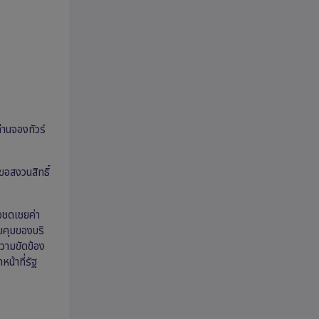
่านจองทัวร์
ขอสงวนสิทธิ์
อชดเชยค่า
วบคุมของบริ
วามขัดข้อง
น้าที่รัฐ