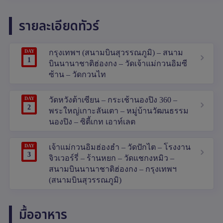
รายละเอียดทัวร์
DAY
กรุงเทพฯ (สนามบินสุวรรณภูมิ) – สนาม
1
บินนานาชาติฮ่องกง – วัดเจ้าแม่กวนอิมซี
ซ้าน – วัดกวนไท
DAY
วัดหวังต้าเซียน – กระเช้านองปิง 360 –
2
พระใหญ่เกาะลันเตา – หมู่บ้านวัฒนธรรม
นองปิง – ซิตี้เกท เอาท์เลต
DAY
เจ้าแม่กวนอิมฮ่องฮำ – วัดปักไต – โรงงาน
3
จิวเวอร์รี่ – ร้านหยก – วัดแชกงหมิว –
สนามบินนานาชาติฮ่องกง – กรุงเทพฯ
(สนามบินสุวรรณภูมิ)
มื้ออาหาร