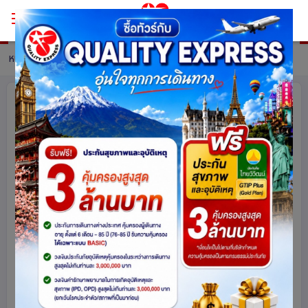
หน้าหลัก
ทัวร์ Hong Kong
รายละเอียดทัวร์
HONGKONG เจ้าแม่กวนอิมซีซ้าน นั่ง
กระเช้านองปิง 3 วัน 2 คืน โดยสายการ
บิน Cathay Pacific (CX)
เข้าร้านช็อปปิ้ง
ฮ่องกง
2026
share
รหัสโปรแกรม :
16104
ดูโปรแกรมทัวร์