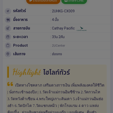
รายละเอียดทั้งหมด
Share LINE
รหัสทัวร์
: 2UHKG-CX009
มื้ออาหาร
: 4 มื้อ
สายการบิน
: Cathay Pacific
ระยะเวลา
: 3วัน 2คืน
Product
: 2UCenter
เส้นทาง
:
ฮ่องกง
Highlight
ไฮไลท์ทัวร์
เปิดทางโชคลาภ เสริมดวงการเงิน เพิ่มพลังมงคลให้ชีวิต
| นั่งกระเช้านองปิง | 1.วัดเจ้าแม่กวนอิมซีซ้าน 2.วัดกวนไท
3.วัดหวังต้าเซียน 4.พระใหญ่เกาะลันเตา 5.เจ้าแม่กวนอิมฮ่อ
งฮำ 6.วัดปักไต 7.วัดแชกงหมิว | พักโรงแรม 4 ดาว แหล่ง
ช้อปปิ้ง.. ย่านจิมซาจุ่ยหรือย่านมงก๊ก | เมนูพิเศษ.. ติ่มซำ