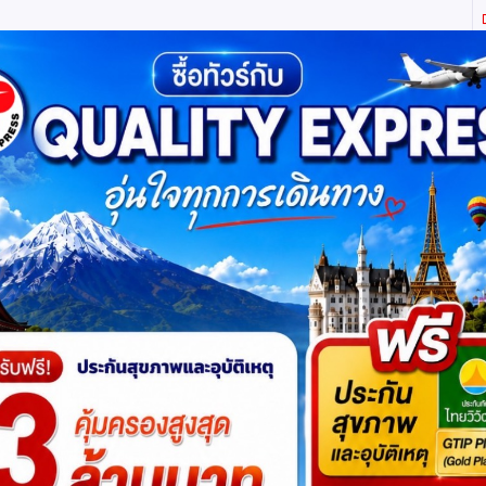
ิตี้ เอ็กซ์เพรส จำกัด ผู้เชี่ยวชาญด้านการท่องเที่ยว ทัวร์ ในประเทศ และ ต่างประเทศ (เท
ทาง
แพ็กเกจทัวร์
บัตรเข้าชม
JR Pass
เรือสำราญ
บริ
ดยสายการบินแอร์เอเชีย (FD)
เข้าร้านช็อปปิ้ง
โปรแกรมย่
19,900
ดูโปรแกรมทัวร์
฿
เริ่มต้น
รหัสทัวร์
: 2UICN-FD003