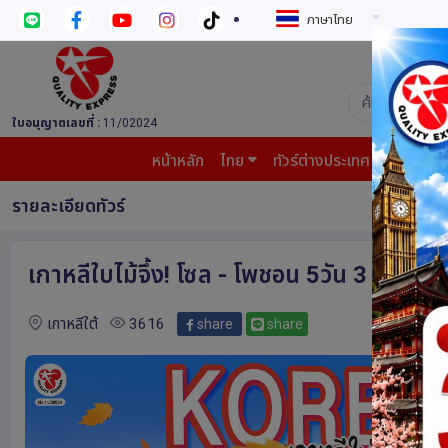
ภาษาไทย
บริษัท ควอล
ใบอนุญาตเลขที่ :
11/02024
หน้าหลัก
ไทย
ทัวร์ต่างประเทศ
บินต้น
รายละเอียดทัวร์
เกาหลีใบไม้จึ้ง! โซล - โพชอน 5วัน 3 คืน โ
เกาหลีใต้
3616
share
share