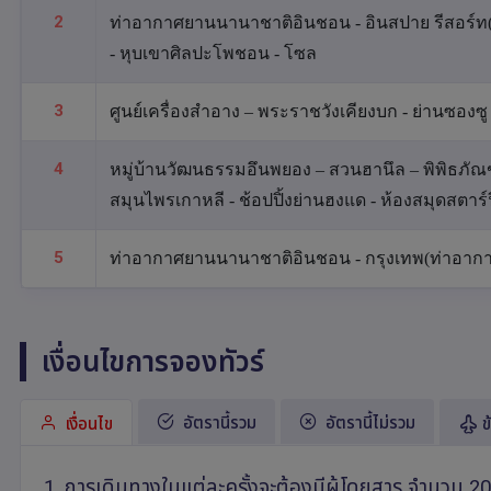
2
ท่าอากาศยานนานาชาติอินชอน - อินสปาย รีสอร์ท(
- หุบเขาศิลปะโพชอน - โซล
3
ศูนย์เครื่องสำอาง – พระราชวังเคียงบก - ย่านซองซู -
4
หมู่บ้านวัฒนธรรมอึนพยอง – สวนฮานึล – พิพิธภัณฑ์
สมุนไพรเกาหลี - ช้อปปิ้งย่านฮงแด - ห้องสมุดสตาร์
5
ท่าอากาศยานนานาชาติอินชอน - กรุงเทพ(ท่าอาก
เงื่อนไขการจองทัวร์
อัตรานี้รวม
อัตรานี้ไม่รวม
เงื่อนไข
ข
1. การเดินทางในแต่ละครั้งจะต้องมีผู้โดยสาร จำนวน 2