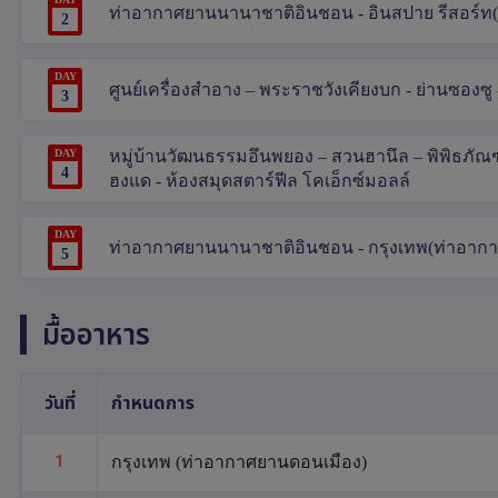
ท่าอากาศยานนานาชาติอินชอน - อินสปาย รีสอร์ท(
2
DAY
ศูนย์เครื่องสำอาง – พระราชวังเคียงบก - ย่านซองซู -
3
DAY
หมู่บ้านวัฒนธรรมอึนพยอง – สวนฮานึล – พิพิธภัณฑ์ส
4
ฮงแด - ห้องสมุดสตาร์ฟีล โคเอ็กซ์มอลล์
DAY
ท่าอากาศยานนานาชาติอินชอน - กรุงเทพ(ท่าอาก
5
มื้ออาหาร
วันที่
กำหนดการ
1
กรุงเทพ (ท่าอากาศยานดอนเมือง)