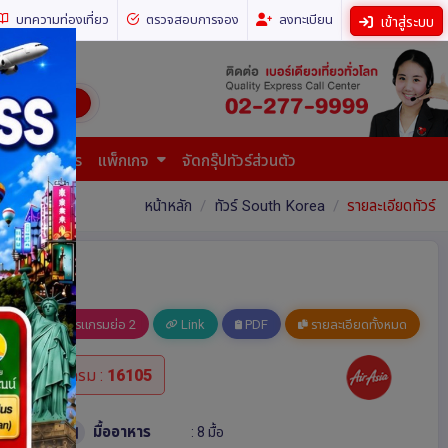
บทความท่องเที่ยว
ตรวจสอบการจอง
ลงทะเบียน
เข้าสู่ระบบ
ี่ยวทั่วโลก)
การยื่นเอกสาร
แพ็กเกจ
จัดกรุ๊ปทัวร์ส่วนตัว
หน้าหลัก
ทัวร์ South Korea
รายละเอียดทัวร์
อ 1
โปรแกรมย่อ 2
Link
PDF
รายละเอียดทั้งหมด
รหัสโปรแกรม :
16105
มื้ออาหาร
: 8 มื้อ