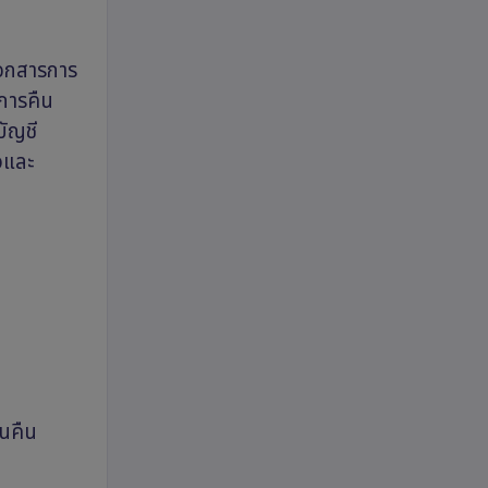
นเอกสารการ
ิการคืน
ัญชี
วและ
ินคืน