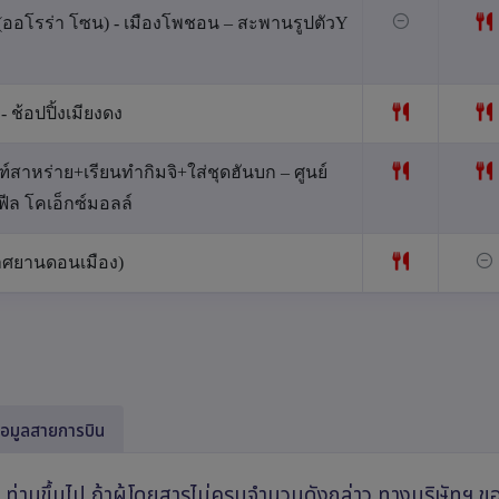
ออโรร่า โซน) - เมืองโพชอน – สะพานรูปตัวY
 ช้อปปิ้งเมียงดง
สาหร่าย+เรียนทำกิมจิ+ใส่ชุดฮันบก – ศูนย์
ฟีล โคเอ็กซ์มอลล์
าศยานดอนเมือง)
้อมูลสายการบิน
0 ท่านขึ้นไป ถ้าผู้โดยสารไม่ครบจำนวนดังกล่าว ทางบริษัทฯ 