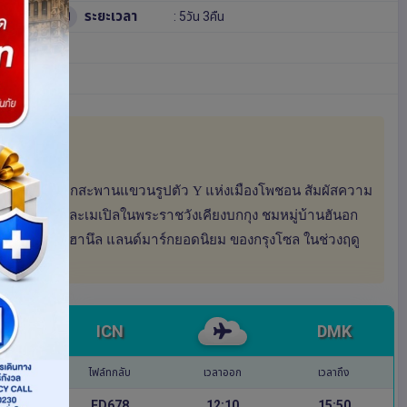
ระยะเวลา
: 5วัน 3คืน
ปิลหลากสีจากสะพานแขวนรูปตัว Y แห่งเมืองโพชอน สัมผัสความ
้นแปะก๊วยและเมเปิลในพระราชวังเคียงบกกุง ชมหมู่บ้านฮันอก
ีทอง ณ สวนฮานึล แลนด์มาร์กยอดนิยม ของกรุงโซล ในช่วงฤดู
ICN
DMK
ไฟล์ทกลับ
เวลาออก
เวลาถึง
FD678
12:10
15:50