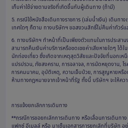
เก็บค่าใช้จ่ายตามจริงที่เกิดขึ้นกับผู้เดินทาง (ถ้ามี)
5. กรณีใช้หนังสือเดินทางราชการ (เล่มน้ำเงิน) เดินทาง
เทศใดๆ ก็ตาม ทางบริษัทฯ ขอสงวนสิทธิ์ไม่คืนค่าทัวร์แล
6. ทางบริษัทฯ ทำหน้าที่เป็นเพียงตัวแทนในการประสาน
สามารถคืนเงินค่าบริการหรือชดเชยค่าเสียหายใดๆ ได้ในทุ
นักท่องเที่ยว ซึ่งเกิดจากเหตุสุดวิสัยและปัจจัยที่นอ
แปรปรวน, ภัยสงคราม, การจลาจล, การนัดหยุดงาน, โรค
การคมนาคม, อุบัติเหตุ, ความเจ็บป่วย, การสูญหายหรื
ห้ามทางกฎหมายจากเจ้าหน้าที่รัฐ ทั้งนี้ บริษัทฯ จะใ
การแจ้งยกเลิกการเดินทาง
**กรณีการขอยกเลิกการเดินทาง หรือเลื่อนการเดินทาง น
แฟกซ์ อีเมลล์ หรือ มาเซ็นเอกสารการยกเลิกที่บริษัท อย