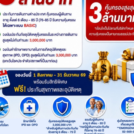
สายการบิน
: Thai AirAsia
Product
: 2UCenter
เส้นทาง
:
โซล
คย็องกี
Highlight
ไฮไลท์ทัวร์
ตามหาใบไม้เปลี่ยนสีสุดโรแมนติก ชมวิวเมเ
งดงามของโพชอนอาร์ทวัลเลย์ เดินเล่นท่ามกลางต
กลางบรรยากาศย้อนยุค และปิดท้ายด้วยทุ่งหญ้าส
ใบไม้เปลี่ยนสี ที่สวยที่สุด
DMK
ICN
ไฟล์ทไป
เวลาออก
เวลาถึง
FD677
02:35
10:35