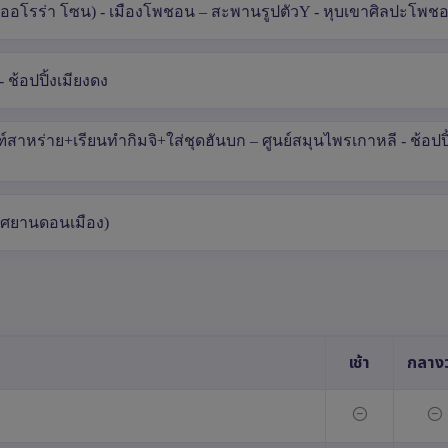
ออโรร่า โซน) - เมืองโพชอน – สะพานรูปตัวY - หุบเขาศิลปะโพช
 ช้อปปิ้งเมียงดง
าหร่าย+เรียนทำกิมจิ+ใส่ชุดฮันบก – ศูนย์สมุนไพรเกาหลี - ช้อปปิ
าศยานดอนเมือง)
เช้า
กลางว