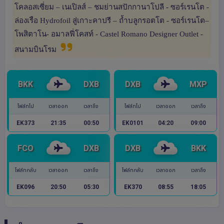
โคลอสเซี่ยม – เนเปิลส์ – ชมย่านสปักกานาโปลี - ซอร์เรนโต -
ล่องเรือ Hydrofoil สู่เกาะคาปรี – ถ้ำบลูกรอตโต - ซอร์เรนโต–
โพสิตาโน- อมาลฟี่โคสท์ - Castel Romano Designer Outlet -
สนามบินโรม
BKK
DXB
DXB
MXP
ไฟล์ทไป
เวลาออก
เวลาถึง
ไฟล์ทไป
เวลาออก
เวลาถึง
EK373
21:35
00:50
EK0101
04:20
09:00
FCO
DXB
DXB
BKK
ไฟล์ทกลับ
เวลาออก
เวลาถึง
ไฟล์ทกลับ
เวลาออก
เวลาถึง
EK096
20:50
05:30
EK370
08:55
18:05