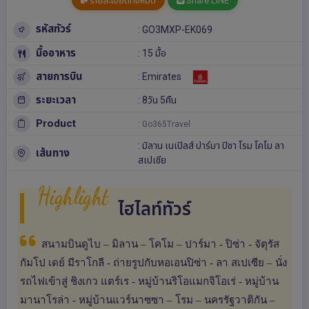
รายละเอียดทั้งหมด
Share LINE
รหัสทัวร์
: GO3MXP-EK069
มื้ออาหาร
: 15 มื้อ
สายการบิน
: Emirates
ระยะเวลา
: 8วัน 5คืน
Product
: Go365Travel
:
มิลาน
เนเปิลส์
ปาร์มา
ปิซา
โรม
โคโม
ลา
เส้นทาง
สเปเซีย
Highlight
ไฮไลท์ทัวร์
สนามบินดูไบ – มิลาน – โคโม – ปาร์มา - ปิซ่า - จัตุรัส
กัมโป เดย์ มีราโกลี - ถ่ายรูปกับหอเอนปิซ่า - ลา สเปเซีย – นั่ง
รถไฟเข้าสู่ ชิงเกว แตร์เร - หมู่บ้านริโอแมกจิโอเร่ - หมู่บ้าน
มานาโรล่า - หมู่บ้านแวร์นาซซา – โรม – นครรัฐวาติกัน –