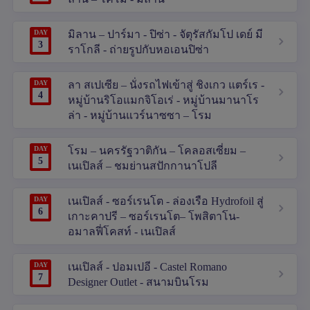
DAY
มิลาน – ปาร์มา - ปิซ่า - จัตุรัสกัมโป เดย์ มี
3
ราโกลี - ถ่ายรูปกับหอเอนปิซ่า
DAY
ลา สเปเซีย – นั่งรถไฟเข้าสู่ ชิงเกว แตร์เร -
4
หมู่บ้านริโอแมกจิโอเร่ - หมู่บ้านมานาโร
ล่า - หมู่บ้านแวร์นาซซา – โรม
DAY
โรม – นครรัฐวาติกัน – โคลอสเซี่ยม –
5
เนเปิลส์ – ชมย่านสปักกานาโปลี
DAY
เนเปิลส์ - ซอร์เรนโต - ล่องเรือ Hydrofoil สู่
6
เกาะคาปรี – ซอร์เรนโต– โพสิตาโน-
อมาลฟี่โคสท์ - เนเปิลส์
DAY
เนเปิลส์ - ปอมเปอี - Castel Romano
7
Designer Outlet - สนามบินโรม