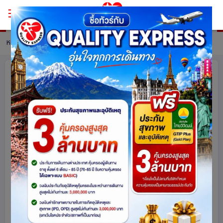
หน้าหลัก
ทัวร์ Italy
รายละเอียดทัวร์
อิตาลี กลางใต้ สวยไม่ไหว สวยไม่ไหว 8
วัน 5 คืน โดยสายการบิน EMIRATES
(EK)
อิตาลี
ยุโรป
1347
share
รหัสโปรแกรม :
16201
ดูโปรแกรมทัวร์