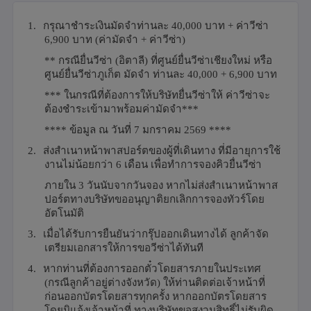
1.
กรุณาชำระเงินมัดจำท่านละ
40,000
บาท + ค่าวีซ่า
6,900
บาท (ค่ามัดจำ + ค่าวีซ่า)
**
กรณียื่นวีซ่า (อิตาลี) ที่ศูนย์ยื่นวีซ่าเชียงใหม่ หรือ
ศูนย์ยื่นวีซ่าภูเก็ต มัดจำ ท่านละ
40,000 + 6,900
บาท
***
ในกรณีที่ต้องการให้บริษัทยื่นวีซ่าให้ ค่าวีซ่าจะ
ต้องชำระเข้ามาพร้อมค่ามัดจำ***
****
ข้อมูล ณ วันที่
7
มกราคม
2569 ****
2.
ส่งสำเนาหน้าพาสปอร์ตของผู้ที่เดินทาง ที่มีอายุการใช้
งานไม่น้อยกว่า 6 เดือน เพื่อทำการจองคิวยื่นวีซ่า
ภายใน 3 วันนับจากวันจอง หากไม่ส่งสำเนาหน้าพาส
ปอร์ตทางบริษัทขออนุญาติยกเลิกการจองทัวร์โดย
อัตโนมัติ
3.
เมื่อได้รับการยืนยันว่ากรุ๊ปออกเดินทางได้ ลูกค้าจัด
เตรียมเอกสารให้การขอวีซ่าได้ทันที
4.
หากท่านที่ต้องการออกตั๋วโดยสารภายในประเทศ
(กรณีลูกค้าอยู่ต่างจังหวัด) ให้ท่านติดต่อเจ้าหน้าที่
ก่อนออกบัตรโดยสารทุกครั้ง หากออกบัตรโดยสาร
โดยมิแจ้งเจ้าหน้าที่ ทางบริษัทขอสงวนสิทธิ์ไม่รับผิด