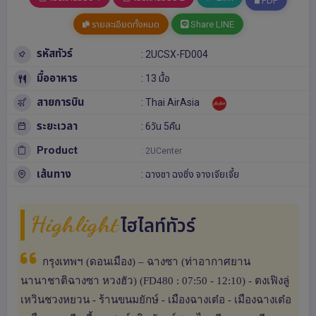
PDF
รายละเอียดทั้งหมด
Share LINE
รหัสทัวร์
: 2UCSX-FD004
มื้ออาหาร
: 13 มื้อ
สายการบิน
: Thai AirAsia
ระยะเวลา
: 6วัน 5คืน
Product
: 2UCenter
เส้นทาง
:
ฉางชา
ฉงชิ่ง
จางเจียเจี้ย
Highlight
ไฮไลท์ทัวร์
กรุงเทพฯ (ดอนเมือง) – ฉางซา (ท่าอากาศยาน
นานาชาติฉางซา หวงฮัว) (FD480 : 07:50 - 12:10) - ตงเฟิงลู่
เหวินชวงหยวน - ร้านขนมยักษ์ - เมืองฉางเต๋อ - เมืองฉางเต๋อ