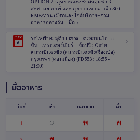
OPTION 2 : อุทยานแห่งชาติหลุมฟ้า 3
สะพานสวรรค์ และ อุทยานเขานางฟ้า 800
RMB/ท่าน (มีรถและไกด์บริการ+รวม
อาหารกลางวัน 1 มื้อ )
DAY
รถไฟฟ้าทะลุตึก Liziba – ตรอกบันได 18
6
ขั้น - เทรดเดอร์เบียร์ – ช้อปปิ้ง Outlet –
สนามบินฉงชิ่ง (สนามบินฉงชิ่งเจียงเป่ย) -
กรุงเทพฯ (ดอนเมือง) (FD553 : 18:55 -
21:00)
มื้ออาหาร
วันที่
เช้า
กลางวัน
ค่ำ
1
2