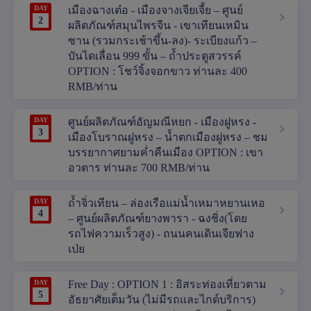
DAY
เมืองฉางเต๋อ - เมืองจางเจียเจี้ย – ศูนย์
2
ผลิตภัณฑ์สมุนไพรจีน - เขาเทียนเหมิน
ซาน (รวมกระเช้าขึ้น-ลง)- ระเบียงแก้ว –
บันไดเลื่อน 999 ขั้น – ถ้ำประตูสวรรค์
OPTION : โชว์จิ้งจอกขาว ท่านละ 400
RMB/ท่าน
DAY
ศูนย์ผลิตภัณฑ์อัญมณีหยก - เมืองฝูหรง -
3
เมืองโบราณฝูหรง – น้ำตกเมืองฝูหรง – ชม
บรรยากาศยามค่ำคืนเมือง OPTION : เขา
อวตาร ท่านละ 700 RMB/ท่าน
DAY
ถ้ำจิ่วเทียน – ล่องเรือแม่น้ำเหมาหยานเหอ
4
– ศูนย์ผลิตภัณฑ์ยางพารา - ฉงชิ่ง(โดย
รถไฟความเร็วสูง) - ถนนคนเดินเจียฟาง
เป่ย
DAY
Free Day : OPTION 1 : อิสระท่องเที่ยวตาม
5
อัธยาศัยเต็มวัน (ไม่มีรถและไกด์บริการ)