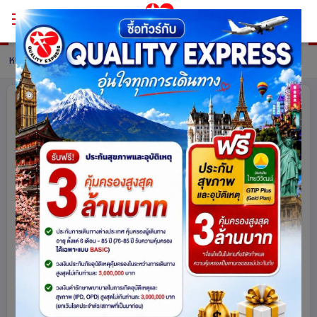
หน้าหลัก
ทัวร์ China
รายละเอียดทัวร์
บินตรงฉางซา จางเจียเจี้ย ฉงชิ่ง
Freeday Freedom พิชิตประตูสวรรค์
เดินชิลเมืองโบราณ 6 วัน 5 คืน โดย ไทย
แอร์เอเชีย (FD)
เข้าร้านช็อปปิ้ง
จีน
2256
share
รหัสโปรแกรม :
16315
ดูโปรแกรมทัวร์