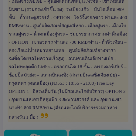
- เมืองจางเจียเจี้ย – ศูนย์ผลิตภัณฑ์สมุนไพรจีน - เขาเทียนเห
มินซาน (รวมกระเช้าขึ้น-ลง)- ระเบียงแก้ว – บันไดเลื่อน 999
ขั้น – ถ้ำประตูสวรรค์ - OPTION : โชว์จิ้งจอกขาว ท่านละ 400
RMB/ท่าน - ศูนย์ผลิตภัณฑ์อัญมณีหยก - เมืองฝูหรง - เมืองโบ
ราณฝูหรง – น้ำตกเมืองฝูหรง – ชมบรรยากาศยามค่ำคืนเมือง
- OPTION : เขาอวตาร ท่านละ 700 RMB/ท่าน - ถ้ำจิ่วเทียน –
ล่องเรือแม่น้ำเหมาหยานเหอ – ศูนย์ผลิตภัณฑ์ยางพารา -
ฉงชิ่ง(โดยรถไฟความเร็วสูง) - ถนนคนเดินเจียฟางเป่ย -
รถไฟทะลุตตึก Liziba - ตรอกบันได 18 ขั้น - เทรดเดอร์เบียร์ –
ช้อปปิ้ง Outlet – สนามบินฉงชิ่ง (สนามบินฉงชิ่งเจียงเป่ย) -
กรุงเทพฯ (ดอนเมือง) (FD553 : 18:55 - 21:00) Free Day :
OPTION 1 : อิสระเต็มวัน (ไม่มีรถและไกด์บริการ) OPTION 2
: อุทยานแห่งชาติหลุมฟ้า 3 สะพานสวรรค์ และ อุทยานเขา
นางฟ้า 800 RMB/ท่าน (มีรถและไกด์บริการ+รวมอาหาร
กลางวัน 1 มื้อ )