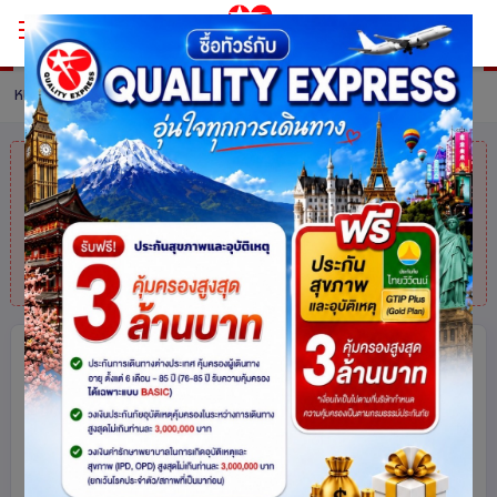
หน้าหลัก
ทัวร์ Austria
รายละเอียดทัวร์
คุณมาช้าไปแล้ว
สินค้าหมดแล้วค่ะ
แต่ไม่
ต้องห่วง! สอบถามสินค้าคล้ายกันได้ที่
โทร.
025113000
ฮังการี - สโลวาเกีย - ออสเตรีย – เชก
EAST EUROPE CZECH IN แล้วไม่
อยาก CHECK OUT 7 วัน 4 คืน โดยสาย
การบิน TURKISH AIRWAYS (TK)