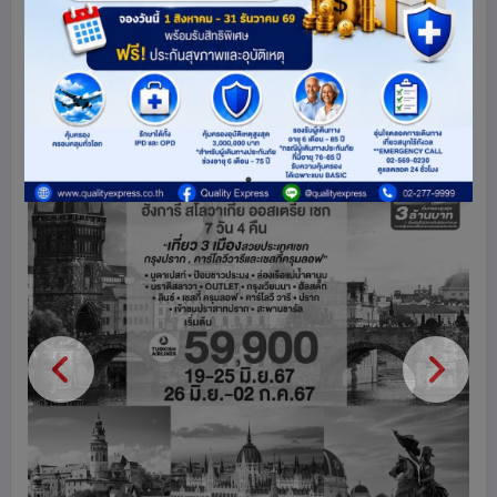
ออสเตรีย
สาธารณรัฐเชก
ฮังการี
สโลวาเกีย
ยุโรป
143
share
ดูโปรแกรมทัวร์