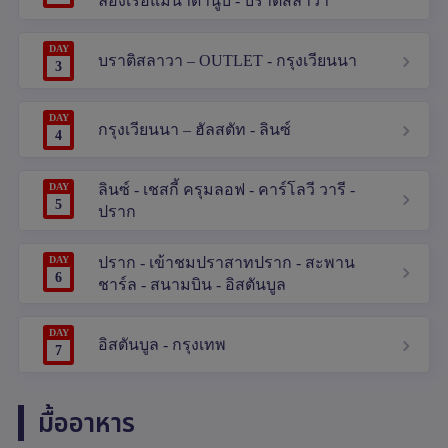
ล่องเรือแม่น้ำดานูบ - บราติสลาวา
DAY
บราติสลาวา – OUTLET - กรุงเวียนนา
3
DAY
กรุงเวียนนา – ฮัลสตัท - ลินซ์
4
DAY
ลินซ์ - เชสกี้ ครุมลอฟ - คาร์โลวี วารี -
5
ปราก
DAY
ปราก - เข้าชมปราสาทปราก - สะพาน
6
ชาร์ล - สนามบิน - อิสตันบูล
DAY
อิสตันบูล - กรุงเทพ
7
มื้ออาหาร