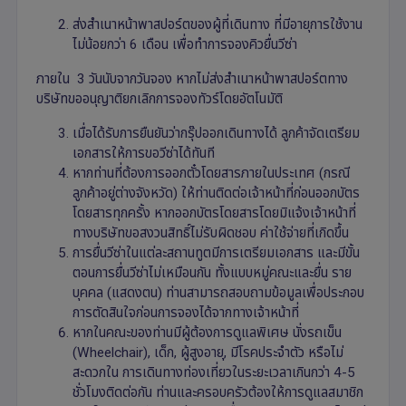
ส่งสำเนาหน้าพาสปอร์ตของผู้ที่เดินทาง ที่มีอายุการใช้งาน
ไม่น้อยกว่า 6 เดือน เพื่อทำการจองคิวยื่นวีซ่า
ภายใน 3 วันนับจากวันจอง หากไม่ส่งสำเนาหน้าพาสปอร์ตทาง
บริษัทขออนุญาติยกเลิกการจองทัวร์โดยอัตโนมัติ
เมื่อได้รับการยืนยันว่ากรุ๊ปออกเดินทางได้ ลูกค้าจัดเตรียม
เอกสารให้การขอวีซ่าได้ทันที
หากท่านที่ต้องการออกตั๋วโดยสารภายในประเทศ (กรณี
ลูกค้าอยู่ต่างจังหวัด) ให้ท่านติดต่อเจ้าหน้าที่ก่อนออกบัตร
โดยสารทุกครั้ง หากออกบัตรโดยสารโดยมิแจ้งเจ้าหน้าที่
ทางบริษัทขอสงวนสิทธิ์ไม่รับผิดชอบ ค่าใช้จ่ายที่เกิดขึ้น
การยื่นวีซ่าในแต่ละสถานทูตมีการเตรียมเอกสาร และมีขั้น
ตอนการยื่นวีซ่าไม่เหมือนกัน ทั้งแบบหมู่คณะและยื่น ราย
บุคคล (แสดงตน) ท่านสามารถสอบถามข้อมูลเพื่อประกอบ
การตัดสินใจก่อนการจองได้จากทางเจ้าหน้าที่
หากในคณะของท่านมีผู้ต้องการดูแลพิเศษ นั่งรถเข็น
(Wheelchair), เด็ก, ผู้สูงอายุ, มีโรคประจำตัว หรือไม่
สะดวกใน การเดินทางท่องเที่ยวในระยะเวลาเกินกว่า 4-5
ชั่วโมงติดต่อกัน ท่านและครอบครัวต้องให้การดูแลสมาชิก