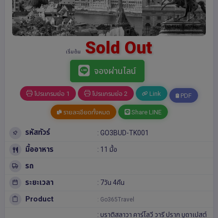
Sold Out
เริ่มต้น
จองผ่านไลน์
โปรแกรมย่อ 1
โปรแกรมย่อ 2
Link
PDF
รายละเอียดทั้งหมด
Share LINE
รหัสทัวร์
: GO3BUD-TK001
มื้ออาหาร
: 11 มื้อ
รถ
ระยะเวลา
: 7วัน 4คืน
Product
: Go365Travel
:
บราติสลาวา
คาร์โลวี วารี
ปราก
บูดาเปสต์