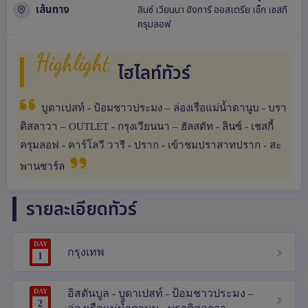
เส้นทาง
ลินซ์
เวียนนา
ฮังการี
ออสเตรีย
เช็ก
เซสกี
ครุมลอฟ
Highlight
ไฮไลท์ทัวร์
บูดาเปสท์ - ป้อมชาวประมง – ล่องเรือแม่น้ำดานูบ - บรา
ติสลาวา – OUTLET - กรุงเวียนนา – ฮัลสตัท - ลินซ์ - เชสกี้
ครุมลอฟ - คาร์โลวี วารี - ปราก - เข้าชมปราสาทปราก - สะ
พานชาร์ล
รายละเอียดทัวร์
DAY
กรุงเทพ
1
DAY
อิสตันบูล - บูดาเปสท์ - ป้อมชาวประมง –
2