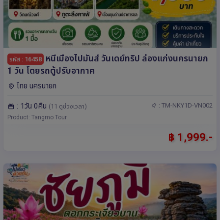
หนีเมืองไปมันส์ วันเดย์ทริป ล่องแก่งนครนายก
รหัส : 16458
1 วัน โดยรถตู้ปรับอากาศ
ไทย นครนายก
: 1วัน 0คืน
: TM-NKY1D-VN002
(11 ดูช่วงเวลา)
Product: Tangmo Tour
฿ 1,999.-