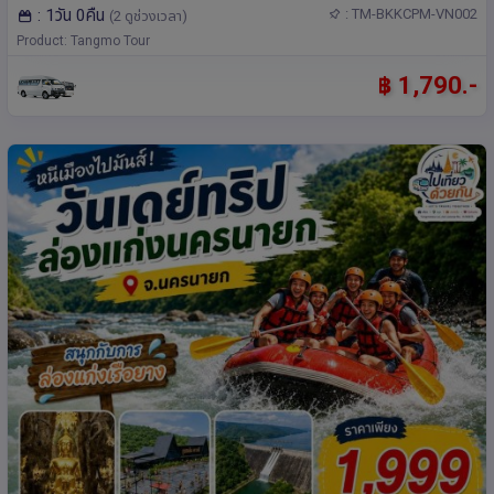
: 1วัน 0คืน
: TM-BKKCPM-VN002
(2 ดูช่วงเวลา)
Product: Tangmo Tour
฿ 1,790.-