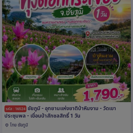
ชัยภูมิ - อุทยานแห่งชาติป่าหินงาม - วัดเขา
รหัส : 16524
ประชุมพล - เขื่อนป่าสักชลสิทธิ์ 1 วัน
ไทย ชัยภูมิ