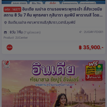
อินเดีย เนปาล ตามรอยพระพุทธเจ้า สี่สังเวชนีย
รหัส : 16377
สถาน 8 วัน 7 คืน พุทธคยา กุสินารา ลุมพินี พาราณสี โดย
สายการบิน AIR ASIA (FD)
อินเดีย,เนปาล คยา,พาราณสี,กุสินารา,เวสาลี,ลุมพินี
: 8วัน 7คืน
: 2UGAY-FD001
(7 ดูช่วงเวลา)
Product: 2UCenter
฿ 35,900.-