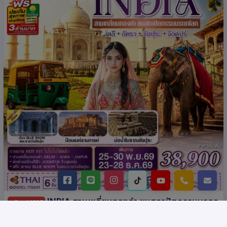
INDIA สามเหลี่ยมทองคำ ชมสถาปัตกรรมมรดก
รหัส : 16237
โลก เดลี-อัครา-ชัยปุระ-จอดห์ปูร์ (รวมชมห้องสีฟ้า Blue
Room) 6วัน4คืน โดย THAI AIRWAYS (TG)