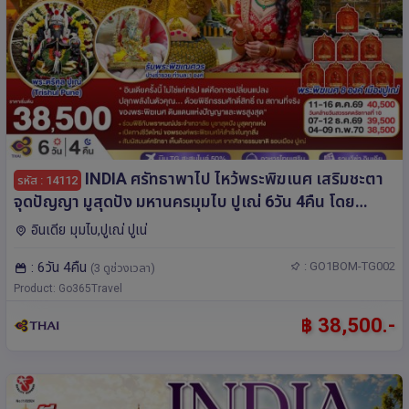
INDIA ศรัทธาพาไป ไหว้พระพิฆเนศ เสริมชะตา
รหัส : 14112
จุดปัญญา มูสุดปัง มหานครมุมไบ ปูเณ่ 6วัน 4คืน โดย
THAI AIRWAYS (TG)
อินเดีย มุมไบ,ปูเณ่ ปูเน่
: 6วัน 4คืน
: GO1BOM-TG002
(3 ดูช่วงเวลา)
Product: Go365Travel
฿ 38,500.-