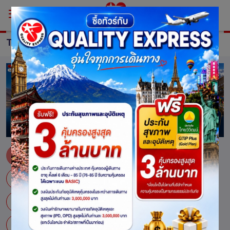
TOUR INDIA
ทัวร์ อินเดีย
กุสินารา
คยา
แคชเมียร์
จอดห์ปูร์
ชัยปุระ
เดลี
ปูเณ่ ปูเน่
พาราณสี
มุมไบ
เลห์
เลห์ ลาดัก
เวสาลี
ศรีนาการ์
สาวัตถี
อมฤตสาร์
ออรังคาบัด
อัครา
ซ่อน