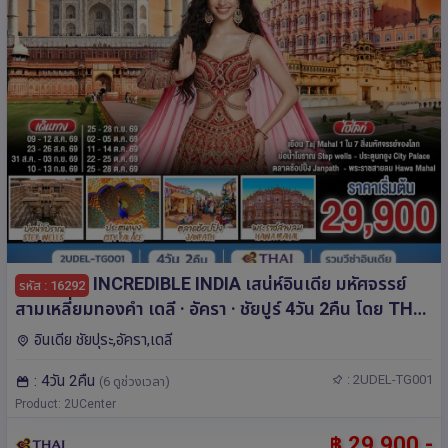
INCREDIBLE INDIA เสน่ห์อินเดีย มหัศจรรย์
รหัส : 16292
สามเหลี่ยมทองคำ เดลี · อัครา · ชัยปูร์ 4วัน 2คืน โดย THAI
AIRWAYS (TG)
อินเดีย ชัยปุระ,อัครา,เดลี
: 4วัน 2คืน
: 2UDEL-TG001
(6 ดูช่วงเวลา)
Product: 2UCenter
฿ 29,900.-