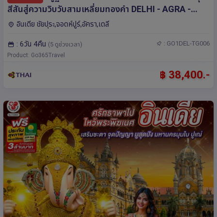
สีสันสู่ความวิบวับสามเหลี่ยมทองคำ DELHI - AGRA -
JAIPUR - JODHPUR - MANDAWA 6 วัน 4 คืน โดยสาย
อินเดีย ชัยปุระ,จอดห์ปูร์,อัครา,เดลี
การบิน Thai Airways (TG)
: 6วัน 4คืน
: GO1DEL-TG006
(5 ดูช่วงเวลา)
Product: Go365Travel
฿ 38,400.-