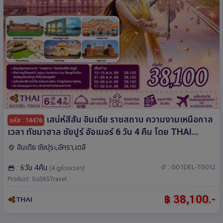
เสน่ห์สีสัน อินเดีย ราชสถาน ความงามเหนือกาล
รหัส : 14476
เวลา ทัชมาฮาล ชัยปูร์ อัจเมอร์ 6 วัน 4 คืน โดย THAI
AIRWAYS (TG)
อินเดีย ชัยปุระ,อัครา,เดลี
: 6วัน 4คืน
: GO1DEL-TG012
(4 ดูช่วงเวลา)
Product: Go365Travel
฿ 38,100.-