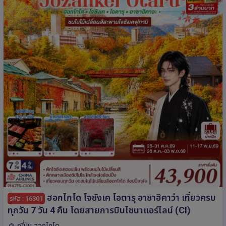
ฮอกไกโด โจซังเค โอตารุ อาซาฮิคาว่า เที่ยวครบ
รหัส : 16301
ทุกวัน 7 วัน 4 คืน โดยสายการบินไชนาแอร์ไลน์ (CI)
ญี่ปุ่น ฮอกไกโด