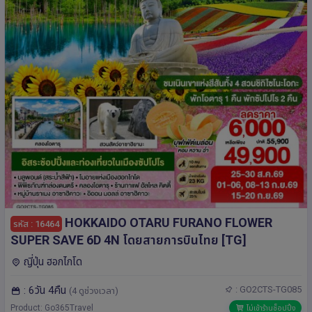
HOKKAIDO OTARU FURANO FLOWER
รหัส : 16464
SUPER SAVE 6D 4N โดยสายการบินไทย [TG]
ญี่ปุ่น ฮอกไกโด
: 6วัน 4คืน
: GO2CTS-TG085
(4 ดูช่วงเวลา)
Product: Go365Travel
ไม่เข้าร้านช็อปปิ้ง