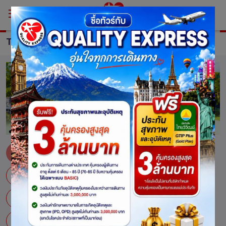
TOUR JAPAN
ทัวร์ ญี่ปุ่น
ไซตามะ
กิฟุ
เกียวโต
คางาวะ
คานางาวะ
คิวชู
คุมาโมโตะ
ซัปโปโร
เซนได
โตเกียว
ทตโตริ
ทาคายาม่า
โทะยะมะ
นากาโน่
นาโกย่า
นิกโก้
ฟุกุชิมะ
ฟุกุโอกะ
มอนเบสี