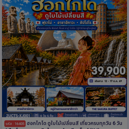
ฮอกไกโด ดูใบไม้เปลี่ยนสี เที่ยวครบทุกวัน 6 วัน
รหัส : 16405