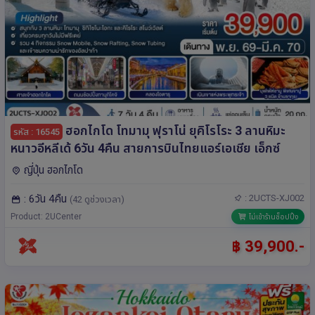
ฮอกไกโด โทมามุ ฟุราโน่ ยุคิโรโระ 3 ลานหิมะ
รหัส : 16545
หนาวอีหลีเด้ 6วัน 4คืน สายการบินไทยแอร์เอเชีย เอ็กซ์
ญี่ปุ่น ฮอกไกโด
: 6วัน 4คืน
: 2UCTS-XJ002
(42 ดูช่วงเวลา)
Product: 2UCenter
ไม่เข้าร้านช็อปปิ้ง
฿ 39,900.-