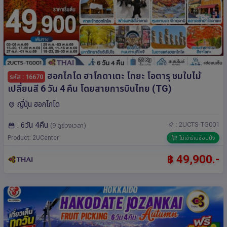
ฮอกไกโด ฮาโกดาเตะ โทยะ โอตารุ ชมใบไม้
รหัส : 16670
เปลี่ยนสี 6 วัน 4 คืน โดยสายการบินไทย (TG)
ญี่ปุ่น ฮอกไกโด
: 6วัน 4คืน
: 2UCTS-TG001
(9 ดูช่วงเวลา)
Product: 2UCenter
ไม่เข้าร้านช็อปปิ้ง
฿ 49,900.-