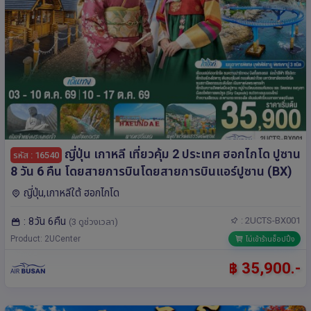
ญี่ปุ่น เกาหลี เที่ยวคุ้ม 2 ประเทศ ฮอกไกโด ปูซาน
รหัส : 16540
8 วัน 6 คืน โดยสายการบินโดยสายการบินแอร์ปูซาน (BX)
ญี่ปุ่น,เกาหลีใต้ ฮอกไกโด
: 8วัน 6คืน
: 2UCTS-BX001
(3 ดูช่วงเวลา)
Product: 2UCenter
ไม่เข้าร้านช็อปปิ้ง
฿ 35,900.-