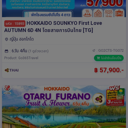
HOKKAIDO SOUNKYO First Love
รหัส : 15893
AUTUMN 6D 4N โดยสายการบินไทย [TG]
ญี่ปุ่น ฮอกไกโด
: 6วัน 4คืน
: GO2CTS-TG072
(1 ดูช่วงเวลา)
Product: Go365Travel
ไม่เข้าร้านช็อปปิ้ง
฿ 57,900.-