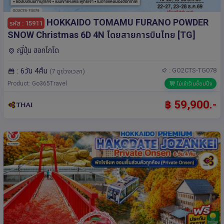
HOKKAIDO TOMAMU FURANO POWDER
รหัส : 15911
SNOW Christmas 6D 4N โดยสายการบินไทย [TG]
ญี่ปุ่น ฮอกไกโด
: 6วัน 4คืน
: GO2CTS-TG078
(7 ดูช่วงเวลา)
Product: Go365Travel
ไม่เข้าร้านช็อปปิ้ง
฿ 59,900.-