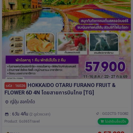
HOKKAIDO OTARU FURANO FRUIT &
รหัส : 16026
FLOWER 6D 4N โดยสายการบินไทย [TG]
ญี่ปุ่น ฮอกไกโด
: 6วัน 4คืน
: GO2CTS-TG082
(2 ดูช่วงเวลา)
Product: Go365Travel
ไม่เข้าร้านช็อปปิ้ง