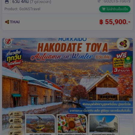
: 6วัน 4คืน
: GO2CTS-TG073
(7 ดูช่วงเวลา)
Product: Go365Travel
ไม่เข้าร้านช็อปปิ้ง
฿ 55,900.-