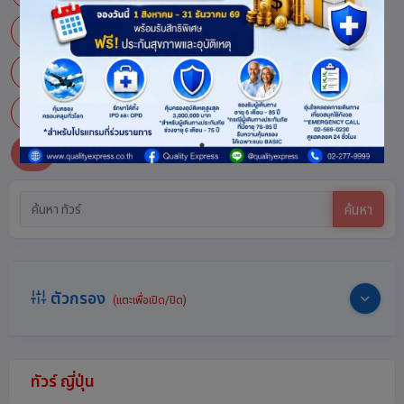
มะสึโมะโตะ
มิเอะ
ยะมะงะตะ
ยามากุจิ
ยามานาชิ
อะซะฮิกะวะ
อะโอะโมะริ
อิชิกาวะ
อิบารากิ
อิวาเตะ
โอซาก้า
โอะกินะวะ
ฮอกไกโด
ฮะโกะดะเตะ
ฮิโระชิมะ
ซ่อน
ค้นหา
ตัวกรอง
(แตะเพื่อเปิด/ปิด)
ทัวร์ ญี่ปุ่น