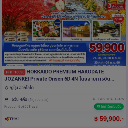
HOKKAIDO PREMIUM HAKODATE
รหัส : 16030
JOZANKEI Private Onsen 6D 4N โดยสายการบิน
การบินไทย [TG]
ญี่ปุ่น ฮอกไกโด
: 6วัน 4คืน
: GO2CTS-TG075
(5 ดูช่วงเวลา)
Product: Go365Travel
ไม่เข้าร้านช็อปปิ้ง
฿ 59,900.-