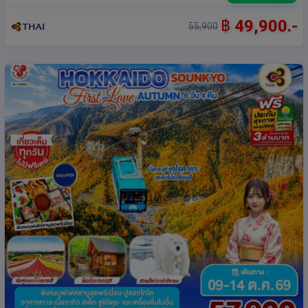
฿
49,900.-
55,900