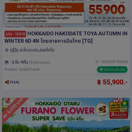
HOKKAIDO HAKODATE TOYA AUTUMN IN
รหัส : 15970
WINTER 6D 4N โดยสายการบินไทย [TG]
ญี่ปุ่น ฮะโกะดะเตะ,ฮอกไกโด
: 6วัน 4คืน
: GO2CTS-TG076
(9 ดูช่วงเวลา)
Product: Go365Travel
ไม่เข้าร้านช็อปปิ้ง
฿ 55,900.-
ลด 6,000 บาท