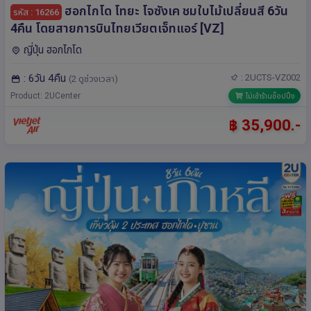
ฮอกไกโด โทยะ โจซังเค ชมใบไม้เปลี่ยนสี 6วัน
รหัส : 16266
4คืน โดยสายการบินไทยเวียตเจ็ทแอร์ [VZ]
ญี่ปุ่น ฮอกไกโด
: 6วัน 4คืน
: 2UCTS-VZ002
(2 ดูช่วงเวลา)
Product: 2UCenter
ไม่เข้าร้านช็อปปิ้ง
฿ 35,900.-