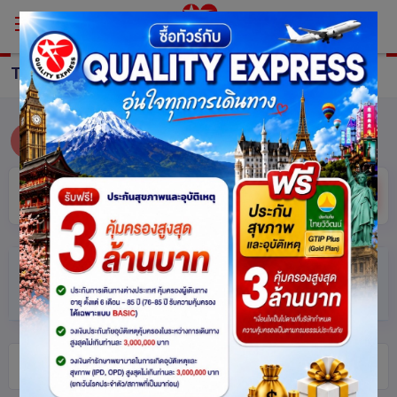
TOUR Nepal
ทัวร์ เนปาล
ลุมพินี
ซ่อน
ค้นหา
ตัวกรอง
(แตะเพื่อเปิด/ปิด)
ทัวร์ เนปาล