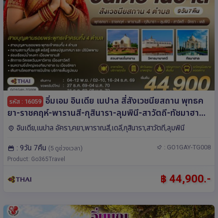
อิ่มเอม อินเดีย เนปาล สี่สังเวชนียสถาน พุทธค
รหัส : 16059
ยา-ราชคฤห์-พารานสี-กุสินารา-ลุมพินี-สาวัตถี-ทัชมาฮาล-
เดลี 9วัน 7คืน โดยสายการบิน THAI AIRWAYS (TG)
อินเดีย,เนปาล อัครา,คยา,พาราณสี,เดลี,กุสินารา,สาวัตถี,ลุมพินี
: 9วัน 7คืน
: GO1GAY-TG008
(5 ดูช่วงเวลา)
Product: Go365Travel
฿ 44,900.-