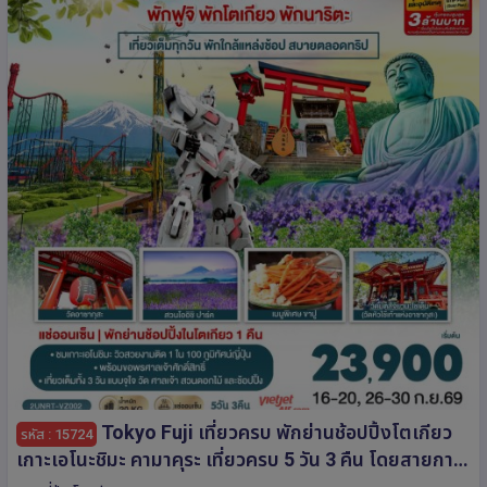
Tokyo Fuji เที่ยวครบ พักย่านช้อปปิ้งโตเกียว
รหัส : 15724
เกาะเอโนะชิมะ คามาคุระ เที่ยวครบ 5 วัน 3 คืน โดยสายกา
รบินเวียตเจ็ทแอร์ [VZ]