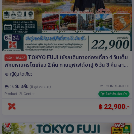
TOKYO FUJI ใช้รถเดินทางท่องเที่ยว 4 วันเต็ม
รหัส : 16425
พักมหานครโตเกียว 2 คืน ทานบุฟเฟต์ขาปู 6 วัน 3 คืน สาย
การบิน ไทยแอร์เอเชีย เอ็กซ์
ญี่ปุ่น โตเกียว
: 6วัน 3คืน
: 2UNRT-XJ003
(6 ดูช่วงเวลา)
Product: 2UCenter
ไม่เข้าร้านช็อปปิ้ง
฿ 22,900.-