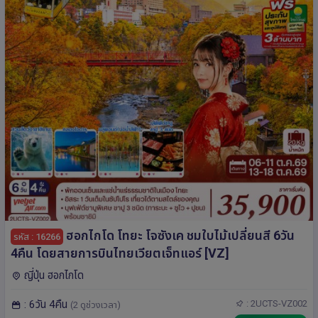
ฮอกไกโด โทยะ โจซังเค ชมใบไม้เปลี่ยนสี 6วัน
รหัส : 16266
4คืน โดยสายการบินไทยเวียตเจ็ทแอร์ [VZ]
ญี่ปุ่น ฮอกไกโด
: 6วัน 4คืน
: 2UCTS-VZ002
(2 ดูช่วงเวลา)