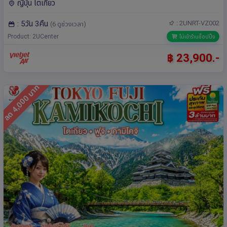
ญี่ปุ่น โตเกียว
: 5วัน 3คืน
: 2UNRT-VZ002
(6 ดูช่วงเวลา)
Product: 2UCenter
ไม่เข้าร้านช็อปปิ้ง
฿ 23,900.-
ลด 4,000 บาท