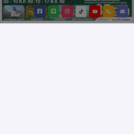
ญี่ปุ่น เกาหลี เที่ยวคุ้ม 2 ประเทศ ฮอกไกโด ปูซาน
รหัส : 16540
8 วัน 6 คืน โดยสายการบินโดยสายการบินแอร์ปูซาน (BX)
ญี่ปุ่น,เกาหลีใต้ ฮอกไกโด
: 8วัน 6คืน
: 2UCTS-BX001
(3 ดูช่วงเวลา)
Product: 2UCenter
ไม่เข้าร้านช็อปปิ้ง
฿ 35,900.-