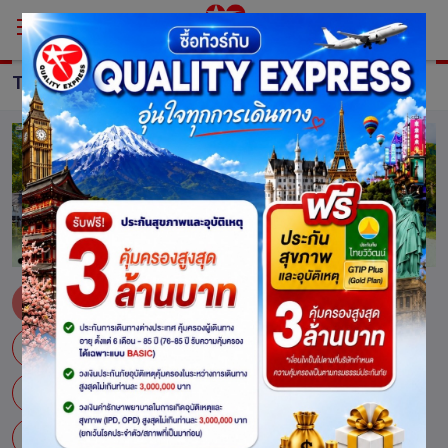
TOUR Japan
ทัวร์ ญี่ปุ่น
ไซตามะ
กิฟุ
เกียวโต
คางาวะ
คานางาวะ
คิวชู
คุมาโมโตะ
ซัปโปโร
เซนได
โตเกียว
ทตโตริ
ทาคายาม่า
โทะยะมะ
นากาโน่
นาโกย่า
นิกโก้
ฟุกุชิมะ
ฟุกุโอกะ
มอนเบสี