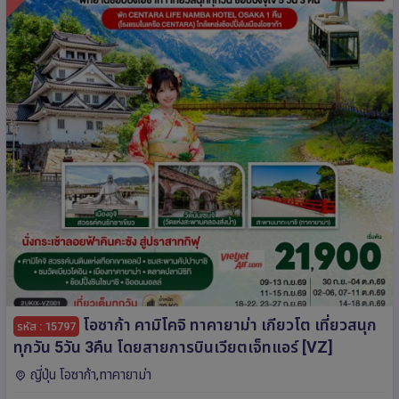
โอซาก้า คามิโคจิ ทาคายาม่า เกียวโต เที่ยวสนุก
รหัส : 15797
ทุกวัน 5วัน 3คืน โดยสายการบินเวียตเจ็ทแอร์ [VZ]
ญี่ปุ่น โอซาก้า,ทาคายาม่า