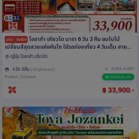
โอซาก้า เกียวโต นารา 6 วัน 3 คืน ชมใบไม้
รหัส : 16459
เปลี่ยนสีสุดสวยแห่งคันไซ ใช้รถท่องเที่ยว 4 วันเต็ม สาย
การบิน ไทยแอร์เอเชีย เอ็กซ์
ญี่ปุ่น โอซาก้า,เกียวโต
: 6วัน 3คืน
: 2UKIX-XJ001
(10 ดูช่วงเวลา)
Product: 2UCenter
ไม่เข้าร้านช็อปปิ้ง
฿ 33,900.-