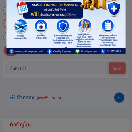
มะสึโมะโตะ
มิเอะ
ยะมะงะตะ
ยามากุจิ
ยามานาชิ
อะซะฮิกะวะ
อะโอะโมะริ
อิชิกาวะ
อิบารากิ
อิวาเตะ
โอซาก้า
โอะกินะวะ
ฮอกไกโด
ฮะโกะดะเตะ
ฮิโระชิมะ
ซ่อน
ค้นหา
ตัวกรอง
(แตะเพื่อเปิด/ปิด)
ทัวร์ ญี่ปุ่น