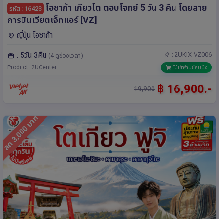
โอซาก้า เกียวโต ตอบโจทย์ 5 วัน 3 คืน โดยสาย
รหัส : 16423
การบินเวียตเจ็ทแอร์ [VZ]
ญี่ปุ่น โอซาก้า
: 5วัน 3คืน
: 2UKIX-VZ006
(4 ดูช่วงเวลา)
Product: 2UCenter
ไม่เข้าร้านช็อปปิ้ง
฿
16,900.-
19,900
ลด 3,000 บาท