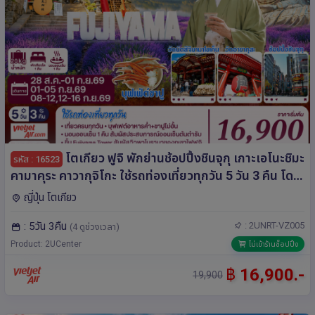
โตเกียว ฟูจิ พักย่านช้อปปิ้งชินจุกุ เกาะเอโนะชิมะ
รหัส : 16523
คามาคุระ คาวากุจิโกะ ใช้รถท่องเที่ยวทุกวัน 5 วัน 3 คืน โดย
สายการบินเวียตเจ็ทแอร์ [VZ]
ญี่ปุ่น โตเกียว
: 5วัน 3คืน
: 2UNRT-VZ005
(4 ดูช่วงเวลา)
Product: 2UCenter
ไม่เข้าร้านช็อปปิ้ง
฿
16,900.-
19,900