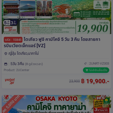
โตเกียว ฟูจิ คามิโคจิ 5 วัน 3 คืน โดยสายกา
รหัส : 15845
รบินเวียตเจ็ทแอร์ [VZ]
ญี่ปุ่น โตเกียว,นากาโน่
: 5วัน 3คืน
: 2UNRT-VZ003
(8 ดูช่วงเวลา)
Product: 2UCenter
ไม่เข้าร้านช็อปปิ้ง
฿
19,900.-
23,900
ลด 5,000 บาท