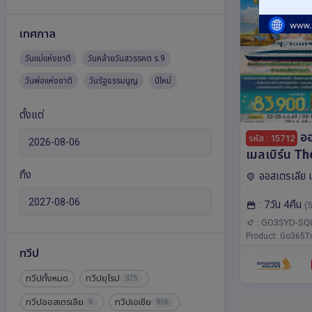
เทศกาล
วันแม่แห่งชาติ
วันคล้ายวันสวรรคต ร.9
วันพ่อแห่งชาติ
วันรัฐธรรมนูญ
ปีใหม่
ตั้งแต่
ออสเ
รหัส : 15712
เมลเบิร์น T
เที่ยวจริงใจ 
ถึง
ออสเตรเลีย เม
คืน โดยสายส
: 7วัน 4คืน
(5
: GO3SYD-SQ
Product: Go365Tr
ทวีป
ทวีปทั้งหมด
ทวีปยุโรป
375
ทวีปออสเตรเลีย
ทวีปเอเชีย
6
856