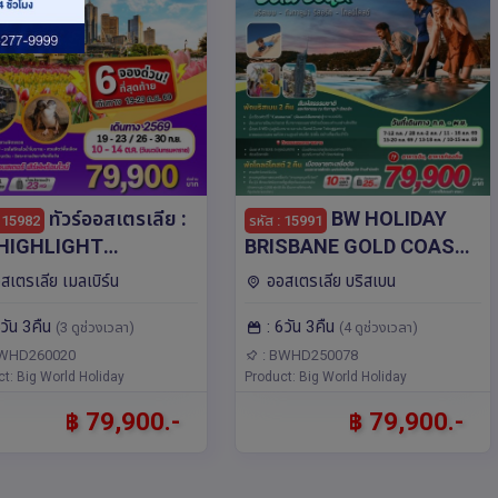
ทัวร์ออสเตรเลีย :
BW HOLIDAY
: 15982
รหัส : 15991
HIGHLIGHT
BRISBANE GOLD COAST
BOURNE TULIP
6D/4N โดยสายการบิน
สเตรเลีย เมลเบิร์น
ออสเตรเลีย บริสเบน
TIVAL 5D/3N โดยสาย
Jetstar (JQ)
5วัน 3คืน
: 6วัน 3คืน
ิน Thai Airways (TG)
(3 ดูช่วงเวลา)
(4 ดูช่วงเวลา)
BWHD260020
: BWHD250078
t: Big World Holiday
Product: Big World Holiday
฿ 79,900.-
฿ 79,900.-