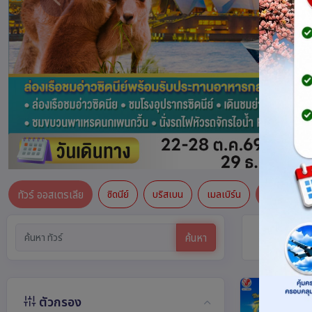
ทัวร์ ออสเตรเลีย
ซิดนีย์
บริสเบน
เมลเบิร์น
ซ่อน
ทัวร์ ออสเ
ค้นหา
ตัวกรอง