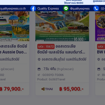
ตรเลีย ซิดนีย์
ออสเตรเลีย
รหัส : 15672
รหัส 
he Aussie Duo
ซิดนีย์-เมลเบิร์น แลนด์มาร์ค
BW 
แดนจิงโจ้ 7 วัน 4
ปักหมุด รถไฟไอน้ำ 7 วัน 4 คืน
MEL
ลเบิร์น,ซิดนีย์
ออสเตรเลีย,ยุโรป เมลเบิร์น,ซิดนีย์
ออ
ิงคโปร์ (SQ)
โดยสายการบินไทย (TG)
FES
: 7วัน 4คืน
: 
การบ
 ดูช่วงเวลา)
(9 ดูช่วงเวลา)
002
: GO3SYD-TG006
: 
avel
Product: Go365Travel
Produc
฿ 79,900.-
฿ 95,900.-