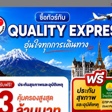
ิตี้ เอ็กซ์เพรส จำกัด ผู้เชี่ยวชาญด้านการท่องเที่ยว ทัวร์ ในประเทศ และ ต่างประเทศ (เท
ทาง
แพ็กเกจทัวร์
บัตรเข้าชม
JR Pass
เรือสำราญ
บริ