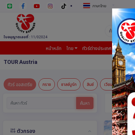
ภาษาไทย
บริษัท ควอล
ใบอนุญาตเลขที่ :
11/02024
หน้าหลัก
ไทย
ทัวร์ต่างประเทศ
บินต้น
TOUR Austria
ทัวร์ ออสเตรีย
กราซ
ซาลซ์บูร์ก
ลินซ์
เวียนนา
อินส์
ทัวร์ ออสเ
ค้นหา
ตัวกรอง