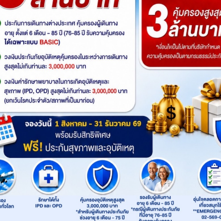
อรมนี ออสเตรีย
จอยๆใจฟู 6
รหัส : 16411
รหัส 
โลไมต์ สะใภ้เจ
ประเทศ ออสเตรีย – สโลวา
ปรา
อุทยานแห่งชาติโด
เกีย - เชก - เยอรมนี – ลิก
บูดาเปสต์ 
มนี,อิตาลี,ยุโรป มิ
ออสเตรีย,สวิตเซอร์แลนด์,สา
ออ
มาก บรรยากาศ
เตนสไตน์ - สวิตเซอร์แลนด์ 7
ฮังก
า,อินส์บรุค
ธารณรัฐเชก,เยอรมนี,ลิกเตนส
เชก,ฮั
: 7วัน 4คืน
: 
ี ชิมไอติมเจลา
วัน 4 คืน โดยสายการบิน
การ
 ดูช่วงเวลา)
(1 ดูช่วงเวลา)
ไตน์,สโลวาเกีย,ยุโรป มิวนิค,ซูริค,บราติ
วารี,ป
สลาวา,ปราก,ลูเซิร์น,เวียนนา,เซสกี ครุ
มลอ
ระเทศต้นกำเนิด 7
TURKISH (TK)
26
: GO3VIE-TK001
: G
r
มลอฟ,ซูก,วาดุซ
Product: Go365Travel
Produ
ยสายการบิน
(EK)
฿ 56,900.-
฿ 66,900.-