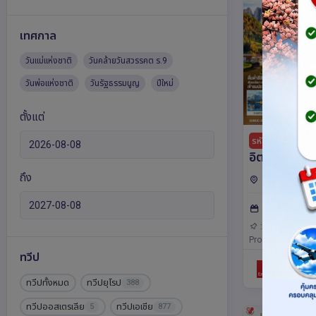
เทศกาล
วันแม่แห่งชาติ
วันคล้ายวันสวรรคต ร.9
วันพ่อแห่งชาติ
วันรัฐธรรมนูญ
ปีใหม่
ตั้งแต่
เย
รหัส : 16641
อิตาลี เขยโด
ลาโต้ เที่ยว
ถึง
ออสเตรีย,เยอร
โลไมท์ สวย
วนิค,มิลาน,เวโรน
: 7วัน 4คืน
ใบไม้เปลี่ยนส
(5
โต้ที่อิตาลีป
: 2UMUC-EK0
Product: 2UCente
วัน 4 คืน โด
ทวีป
EMIRATES 
ทวีปทั้งหมด
ทวีปยุโรป
388
ทวีปออสเตรเลีย
ทวีปเอเชีย
5
877