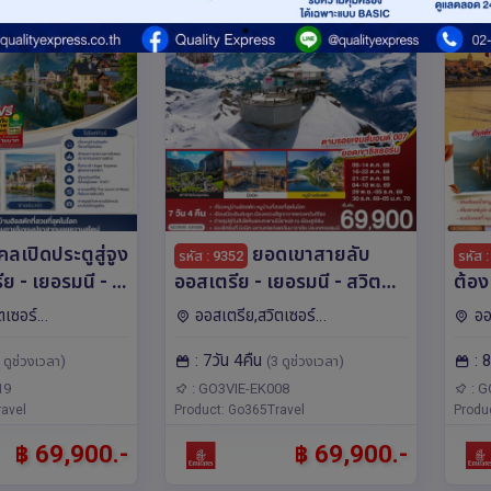
ลเปิดประตูสู่จูง
ยอดเขาสายลับ
รหัส : 9352
รหัส 
ย - เยอรมนี - ส
ออสเตรีย - เยอรมนี - สวิต
ต้อง
์ 7วัน 4คืน โดย
เซอร์แลนด์ 7วัน 4คืน โดยสาย
ตะวันออก ออ
ตเซอร์
ออสเตรีย,สวิตเซอร์
ออ
mirates (EK)
การบิน Emirates (EK)
สโลว
โรป มิวนิค,อินเตอร์
แลนด์,เยอรมนี,ลิกเตนสไตน์,ยุโรป มิ
เชก,ฮ
: 7วัน 4คืน
: 
โดย
 ดูช่วงเวลา)
(3 ดูช่วงเวลา)
ูร์ก,ลู
วนิค,อินเตอร์ลาเคน,ซูริค,อินส์บรุค,ลู
วา,เบอ
เซิร์น,เบิร์น,เวียนนา,ซูก,วาดุซ
ก,เวี
(EK
19
: GO3VIE-EK008
: G
avel
Product: Go365Travel
Produ
฿ 69,900.-
฿ 69,900.-