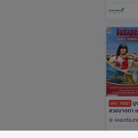
บู
รหัส : 15621
สวยบาดตา แต
สวยบาดใจเย
ออสเตรีย,สา
เชก สโลวาเกี
เชก,เยอรมนี,ฮังก
: 10วัน 7คืน
7 คืน โดยสา
มิวนิค,บราติสลาว