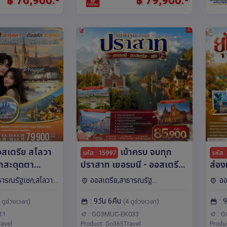
฿ 76,900.-
฿ 79,900.-
สเตรีย สโลวา
เข้าครบ จบทุก
รหัส : 15997
รหัส 
ปราสาท เยอรมนี - ออสเตรีย
ส่องม
จ 9 วัน 6 คืน
– เชก 9วัน 6คืน โดยสายการ
ให้เ
ธารณรัฐเชก,สโลวา
ออสเตรีย,สาธารณรัฐ
ออ
ิน EVA AIR
บิน Emirates (EK)
โครเ
สลาวา,เบอร์โน,คาร์โล
เชก,เยอรมนี,ยุโรป มิวนิค,เบอร์
วาเกีย
: 9วัน 6คืน
: 
วัน 
 ดูช่วงเวลา)
(4 ดูช่วงเวลา)
,ซาลซ์บูร์ก,เวียนนา,เซ
โน,ปราก,อินส์บรุค,ซาลซ์บูร์
ดาร์,
ก,เวียนนา,เซสกี ครุมลอฟ
วา,กร
Aus
11
: GO3MUC-EK033
: G
avel
Product: Go365Travel
Produ