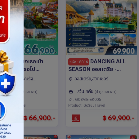
เหวี่ยงเธอเข้า
DANCING ALL
: 16414
รหัส : 8016
ก แล้วลากเธอไป
SEASON ออสเตรีย -
เชก ออสเตรีย
เยอรมนี - สวิตเซอร์แลนด์ 7
สเตรีย,สาธารณรัฐ
ออสเตรีย,สวิตเซอร์
ารี 8 วัน 5 คืน โดยสาย
วัน 4 คืน โดยสายการบิน
งการี,ยุโรป คาร์โลวี
แลนด์,เยอรมนี,ยุโรป มิวนิค,อินเตอร์
8วัน 5คืน
: 7วัน 4คืน
บิน TURKISH (TK)
EMIRATES (EK)
(1 ดูช่วงเวลา)
(4 ดูช่วงเวลา)
ราก,ซาลซ์บูร์ก,เวียนนา,เซสกี ครุ
ลาเคน,ซูริค,ลูเซิร์น,เวียนนา,สวิตเซอร์
ฟ
แลนด์,เยอรมนี,ออสเตรีย-เยอรมนี-ส
O3PRG-TK001
: GO3VIE-EK005
ct: Go365Travel
วิตเซอร์แลนด์,ออสเตรีย,ซูก
Product: Go365Travel
฿ 66,900.-
฿ 69,900.-