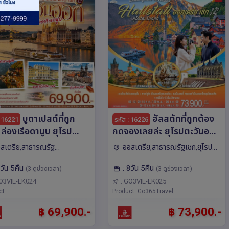
บูดาเปสต์ที่ถูก
ฮัลสตัทที่ถูกต้อง
: 16221
รหัส : 16226
 ล่องเรือดานูบ ยุโรป
กดจองเลยล่ะ ยุโรปตะวันออก
สเตรีย ฮังการี
ออสเตรีย เช็ก 8 วัน 5 คืน โดย
สเตรีย,สาธารณรัฐ
ออสเตรีย,สาธารณรัฐเชก,ยุโรป
าเกีย เช็ก 8 วัน 5 คืน
สายการบิน EMIRATES (EK)
ังการี,สโลวาเกีย,ยุโรป บราติสลา
คาร์โลวี วารี,ปราก,ซาลซ์บูร์
8วัน 5คืน
: 8วัน 5คืน
สายการบิน EMIRATES
(3 ดูช่วงเวลา)
(3 ดูช่วงเวลา)
ร์โน,ปราก,บูดาเปสต์,ซาลซ์บูร์
ก,เวียนนา,เซสกี ครุมลอฟ
ยนนา,เซสกี ครุมลอฟ
)
O3VIE-EK024
: GO3VIE-EK025
ct:
Product: Go365Travel
฿ 69,900.-
฿ 73,900.-