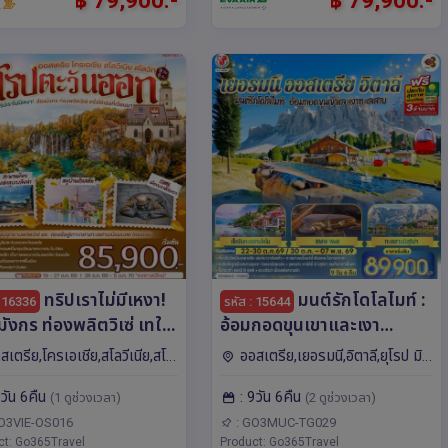
฿ 79,900.-
฿ 79,900.-
ทริปเราไม่มีเหงา!
มนต์รักโดโลไมท์ :
: 16336
รหัส : 15644
ังกร ท่องพลิตวิเซ่ เทใจ
อ้อมกอดขุนเขาและเงา
ธอที่เวียนนา ออสเตรีย
ทะเลสาบเยอรมนี ออสเตรีย
สเตรีย,โครเอเชีย,สโลวีเนีย,สโล
ออสเตรีย,เยอรมนี,อิตาลี,ยุโรป มิ
อเชีย สโลวีเนีย สโลวัก 9
อิตาลี 9 วัน 6 คืน โดยสาย
,ยุโรป ริเจกา,สปลิท,ซา
วนิค,มิลาน,เวโรนา,อินส์บรุค,โคโม
9วัน 6คืน
: 9วัน 6คืน
6 คืน สายการบิน
การบินไทย (TG)
(1 ดูช่วงเวลา)
(2 ดูช่วงเวลา)
ซาเกร็บ,บราติสลา
าซ,ลูบลิยานา,เวียนนา
trian (OS)
O3VIE-OS016
: GO3MUC-TG029
ct: Go365Travel
Product: Go365Travel