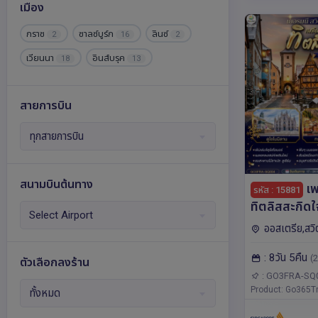
เมือง
สวิตเซอร์แลนด์
สวีเดน
59
7
กราซ
ซาลซ์บูร์ก
ลินซ์
2
16
2
สาธารณรัฐเชก
ออสเตรีย
15
31
เวียนนา
อินส์บรุค
18
13
อังกฤษ
อิตาลี
เอสโตเนีย
7
58
3
ไอซ์แลนด์
ฮังการี
2
9
สายการบิน
ทุกสายการบิน
สนามบินต้นทาง
เพ
รหัส : 15881
ทิตลิสสะกิดใ
Select Airport
เซอร์แลนด์ อิ
ออสเตรีย,สวิ
โดยสายการบ
แลนด์,เยอรมนี,อิ
: 8วัน 5คืน
(SQ)
(2
เบิร์ก,มิลาน,ซูริค,
ตัวเลือกลงร้าน
เบิร์ก,แฟรงก์เฟิร
: GO3FRA-SQ
Product: Go365Tr
ทั้งหมด