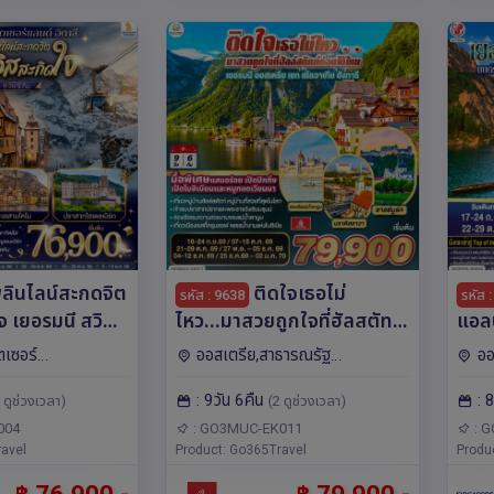
ลินไลน์สะกดจิต
ติดใจเธอไม่
รหัส : 9638
รหัส 
จ เยอรมนี สวิต
ไหว...มาสวยถูกใจที่ฮัลสตัท
แอล
ตาลี 8 วัน 5 คืน
ก่อนได้ไหม เยอรมัน
โลไม
ตเซอร์
ออสเตรีย,สาธารณรัฐ
ออ
ิน Singapore
ออสเตรีย เชก สโลวาเกีย
อิตา
ตาลี,ยุโรป ไฮเดล
เชก,เยอรมนี,ฮังการี,สโลวาเกีย,ยุโรป
วนิค,โ
: 9วัน 6คืน
: 
ฮังการี 9วัน 6คืน โดยสายการ
บิน
 ดูช่วงเวลา)
(2 ดูช่วงเวลา)
ลูเซิร์น,นูเรม
มิวนิค,บราติสลาวา,คาร์โลวี
เบิร์
์ต,ซูก
วารี,ปราก,บูดาเปสต์,ซาลซ์บูร์
บิน Emirates (EK)
004
: GO3MUC-EK011
: 
avel
ก,เวียนนา,เซสกี ครุมลอฟ
Product: Go365Travel
Produ