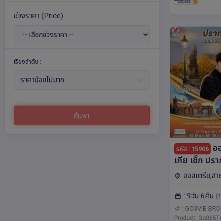
ช่วงราคา
(Price)
เรียงลำดับ :
ราคาน้อยไปมาก
ค้นหา
ออ
รหัส : 15906
เกีย เช็ก ปรากสะดุดตา
ฮัลสตัทสะดุดใ
ออสเตรีย,สา
โดยสายการบ
เกีย,ยุโรป บราติ
: 9วัน 6คืน
(BR)
(1
วี วารี,ปราก,ลินซ์
สกี ครุมลอฟ
: GO3VIE-BR0
Product: Go365Tr