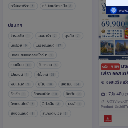
ทวีปแอฟริกา
ทวีปอเมริกาเหนือ
8
2
ประเทศ
โครเอเชีย
เดนมาร์ก
ตุรเคีย
1
7
7
นอร์เวย์
เนเธอร์แลนด์
9
17
บอสเนียและเฮอร์เซโกวีนา
1
เบลเยียม
โปรตุเกส
มงค
15
4
รหัส : 9189
เฟรา ออสเตรี
โปแลนด์
ฝรั่งเศส
1
36
วิตเซอร์แลนด
ออสเตรีย,สวิ
ฟินแลนด์
ยุโรป
เยอรมนี
3
10
34
สายการบิน E
แลนด์,เยอรมนี,ยุ
: 7วัน 4คืน
รัสเซีย
ลักเซมเบิร์ก
ลัตเวีย
(3
ลาเคน,ซูริค,ซาลซ์บ
6
10
3
เซิร์น,เวียนนา,ซูก
: GO3VIE-EK0
ลิกเตนสไตน์
ลิทัวเนีย
เวลส์
3
3
1
Product: Go365Tr
สกอตแลนด์
สแกนดิเนเวีย
1
8
สเปน
สโลวาเกีย
สโลวีเนีย
4
12
1