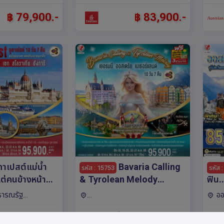
฿ 79,900.-
฿ 83,900.-
ดาเปสต์แม่น้ำ
Bavaria Calling
รหัส : 15753
รหัส 
่คนข้างหน้า
& Tyrolean Melody
ฟิน.
อรมนี ออสเตรีย
เยอรมนี ออสเตรีย
แต่อ
ธารณรัฐ
ออ
ย ฮังการี 10 วัน
เนเธอร์แลนด์ 10 วัน 7 คืน
“ฮัล
ารี,สโลวาเกีย,ยุโรป
ออสเตรีย,เยอรมนี,เนเธอร์แลนด์,ยุโร
เชก,ฮ
: 10วัน 7คืน
: 
ยการบินไทย
โดยสายการบินไทย (TG)
สโลว
(7 ดูช่วงเวลา)
(5 ดูช่วงเวลา)
า,คาร์โลวี
ป โคโลญ,ดึสเซลดอร์ฟ,มิ
วา,คาร