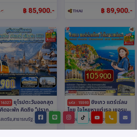
฿ 85,900.-
฿ 89,900.-
ยุโรปตะวันออกสุด
ชิงเกว แตร์เร่ลม
: 16327
รหัส : 15593
.คิดจะพัก คิดถึง “ปราก”
โชย ใจโหยหาแต่เธอ เยอรมนี
ยากอยู่ยาวๆ ต้อง
ออสเตรีย สวิตเซอร์แลนด์
สเตรีย,สาธารณรัฐ
ออสเตรีย,สวิตเซอร์
สตัท” ออสเตรีย ฮังการี
อิตาลี ลิกเตนสไตน์ 10 วัน 7
ังการี,สโลวาเกีย,ยุโรป บราติสลา
แลนด์,เยอรมนี,อิตาลี,ลิกเตนส
9วัน 6คืน
: 10วัน 7คืน
ัก เชก 9 วัน 6 คืน สาย
คืน โดยสายการบินไทย (TG)
(1 ดูช่วงเวลา)
(5 ดูช่วงเวลา)
์โลวี
ไตน์,ยุโรป มิวนิค,เจนัว,มิลาน,ปาร์