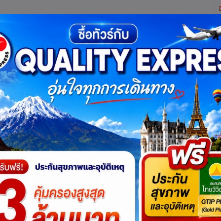
ิตี้ เอ็กซ์เพรส จำกัด ผู้เชี่ยวชาญด้านการท่องเที่ยว ทัวร์ ในประเทศ และ ต่างประเทศ (เท
ทาง
แพ็กเกจทัวร์
บัตรเข้าชม
JR Pass
เรือสำราญ
บริ
บรุค
ซ่อน
ตรีย