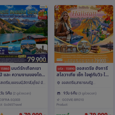
มนต์รักเทือกเขา
ออสเตรีย ฮังการี
: 15860
รหัส : 15890
ป์ และ ความงามของโด
สโลวาเกีย เช็ก ใจฟูกับวิว ใจ
ท์ เยอรมนี ออสเตรีย
ปลิวกับฮัลสตัท 9 วัน 6 คืน
สเตรีย,เยอรมนี,อิตาลี,ยุโรป มิ
ออสเตรีย,สาธารณรัฐ
ลี 8 วัน 5 คืน โดยสายการ
โดยสายการบิน EVA AIR
บลซาโน,มิลาน,อินส์บรุค,นูเรม
เชก,ฮังการี,สโลวาเกีย,ยุโรป บราติสลา
8วัน 5คืน
: 9วัน 6คืน
 Singapore (SQ)
(BR)
(2 ดูช่วงเวลา)
(3 ดูช่วงเวลา)
ก,แฟรงก์เฟิร์ต,โคโม
วา,เบอร์โน,คาร์โลวี
วารี,ปราก,บูดาเปสต์,ซาลซ์บูร์
GO3FRA-SQ003
: GO3VIE-BR010
ct: Go365Travel
ก,เวียนนา,เซสกี ครุมลอฟ
Product: