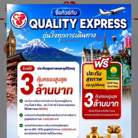
TOUR Denmark
ทัวร์ เดนมาร์ก
Odense
โคเปนเฮเกน
ซ่อน
ค้นหา
ตัวกรอง
(แตะเพื่อเปิด/ปิด)
ทัวร์ เดนมาร์ก