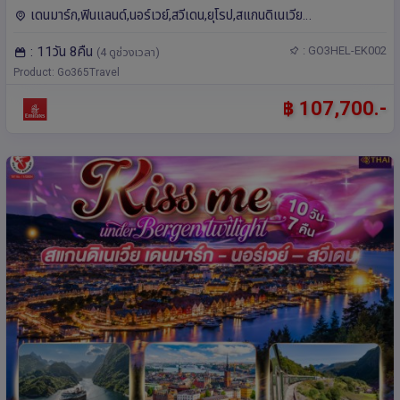
สายการบิน Emirates (EK)
เดนมาร์ก,ฟินแลนด์,นอร์เวย์,สวีเดน,ยุโรป,สแกนดิเนเวีย
โคเปนเฮเกน,แบร์เกน,กอล,ออสโล,คาร์ลสตัด,สต็อกโฮล์ม,เฮลซิงกิ,ฟลัม
: 11วัน 8คืน
: GO3HEL-EK002
(4 ดูช่วงเวลา)
Product: Go365Travel
฿ 107,700.-