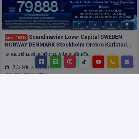
Scandinavian Lover Capital SWEDEN
รหัส : 16312
NORWAY DENMARK Stockholm Orebro Karlstad
Oslo Odense Copenhagen 9วัน 6คืน โดยสายการบิน
เดนมาร์ก,นอร์เวย์,สวีเดน,ยุโรป,สแกนดิเนเวีย
Emirates (EK)
โคเปนเฮเกน,ออสโล,คาร์ลสตัด,โอเรโบร,สต็อกโฮล์ม
: 9วัน 6คืน
: IT-SEK168
(6 ดูช่วงเวลา)
Product: I Travels Center
฿ 79,888.-