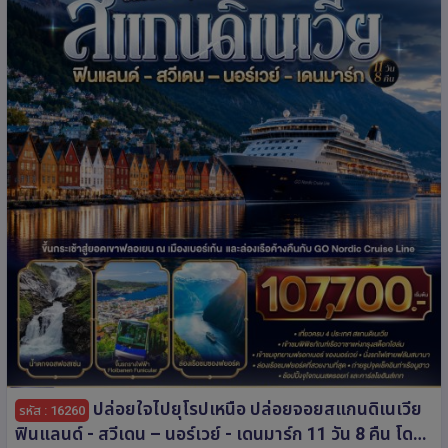
ปล่อยใจไปยุโรปเหนือ ปล่อยจอยสแกนดิเนเวีย
รหัส : 16260
ฟินแลนด์ - สวีเดน – นอร์เวย์ - เดนมาร์ก 11 วัน 8 คืน โดย