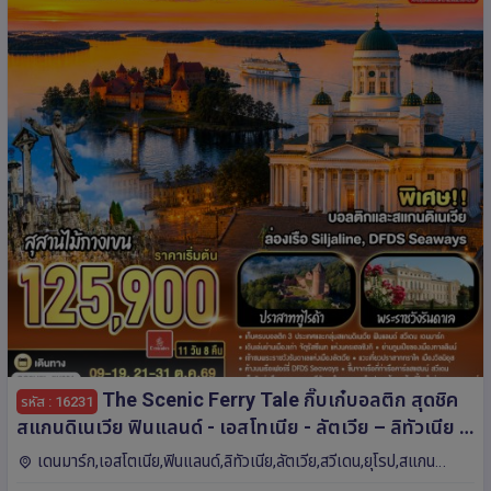
The Scenic Ferry Tale กิ๊บเก๋บอลติก สุดชิค
รหัส : 16231
สแกนดิเนเวีย ฟินแลนด์ - เอสโทเนีย - ลัตเวีย – ลิทัวเนีย –
สวีเดน - เดนมาร์ก 11 วัน 8 คืน โดยสายการบิน Emirates
เดนมาร์ก,เอสโตเนีย,ฟินแลนด์,ลิทัวเนีย,ลัตเวีย,สวีเดน,ยุโรป,สแกน
(EK)
ดิเนเวีย โคเปนเฮเกน,คอนาส,วิลนีอุส,ริกา,เฮลซิงกิ,ทาลลินน์