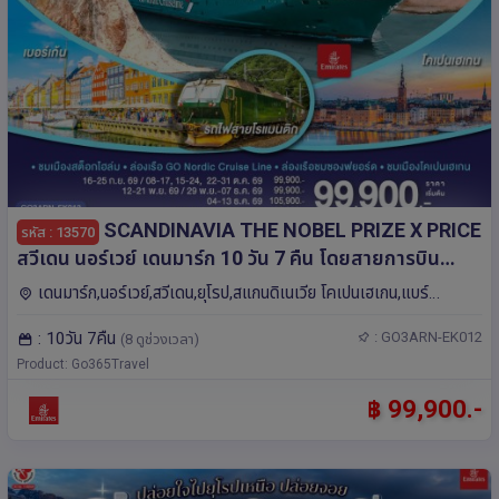
SCANDINAVIA THE NOBEL PRIZE X PRICE
รหัส : 13570
สวีเดน นอร์เวย์ เดนมาร์ก 10 วัน 7 คืน โดยสายการบิน
Emirates (EK)
เดนมาร์ก,นอร์เวย์,สวีเดน,ยุโรป,สแกนดิเนเวีย โคเปนเฮเกน,แบร์
เกน,ออสโล,สต็อกโฮล์ม,ฟลัม
: 10วัน 7คืน
: GO3ARN-EK012
(8 ดูช่วงเวลา)
Product: Go365Travel
฿ 99,900.-