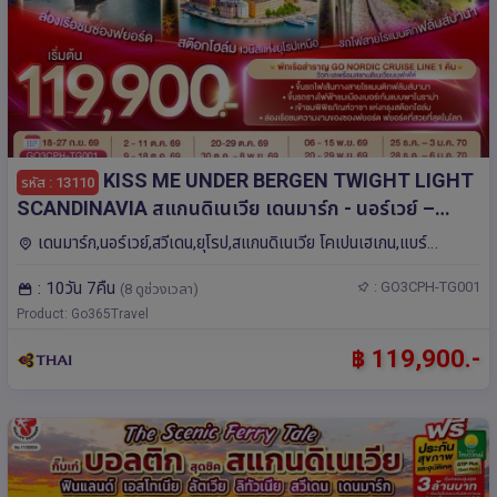
KISS ME UNDER BERGEN TWIGHT LIGHT
รหัส : 13110
SCANDINAVIA สแกนดิเนเวีย เดนมาร์ก - นอร์เวย์ –
สวีเดน 10 วัน 7 คืน โดยสายการบินไทย (TG)
เดนมาร์ก,นอร์เวย์,สวีเดน,ยุโรป,สแกนดิเนเวีย โคเปนเฮเกน,แบร์
เกน,ออสโล,คาร์ลสตัด,สต็อกโฮล์ม,ฟลัม
: 10วัน 7คืน
: GO3CPH-TG001
(8 ดูช่วงเวลา)
Product: Go365Travel
฿ 119,900.-