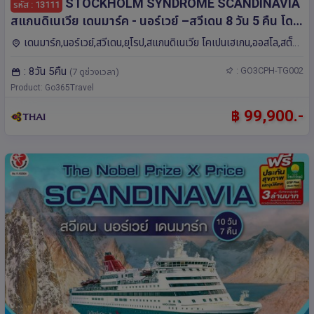
STOCKHOLM SYNDROME SCANDINAVIA
รหัส : 13111
สแกนดิเนเวีย เดนมาร์ค - นอร์เวย์ –สวีเดน 8 วัน 5 คืน โดย
สายการบินไทย (TG)
เดนมาร์ก,นอร์เวย์,สวีเดน,ยุโรป,สแกนดิเนเวีย โคเปนเฮเกน,ออสโล,สต็
อกโฮล์ม,ฟลัม
: 8วัน 5คืน
: GO3CPH-TG002
(7 ดูช่วงเวลา)
Product: Go365Travel
฿ 99,900.-