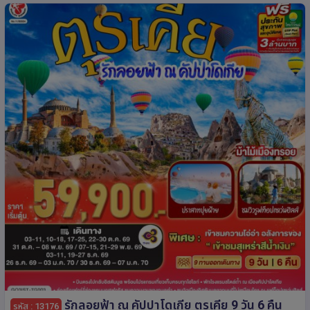
รักลอยฟ้า ณ คัปปาโดเกีย ตุรเคีย 9 วัน 6 คืน
รหัส : 13176