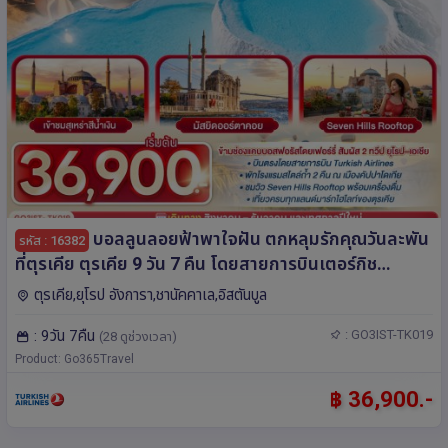
บอลลูนลอยฟ้าพาใจฝัน ตกหลุมรักคุณวันละพัน
รหัส : 16382
ที่ตุรเคีย ตุรเคีย 9 วัน 7 คืน โดยสายการบินเตอร์กิช
Turkish Airlines (TK)
ตุรเคีย,ยุโรป อังการา,ชานัคคาเล,อิสตันบูล
: 9วัน 7คืน
: GO3IST-TK019
(28 ดูช่วงเวลา)
Product: Go365Travel
฿ 36,900.-