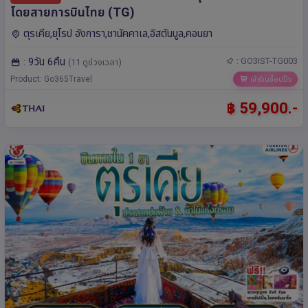
โดยสายการบินไทย (TG)
ตุรเคีย,ยุโรป อังการา,ชานัคคาเล,อิสตันบูล,คอนยา
: 9วัน 6คืน
: GO3IST-TG003
(11 ดูช่วงเวลา)
Product: Go365Travel
เข้าร้านช็อปปิ้ง
฿ 59,900.-