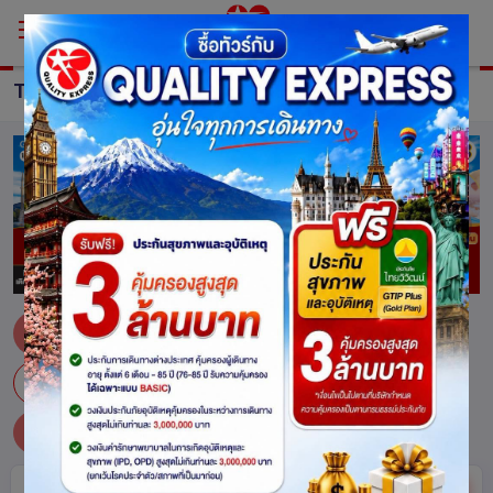
TOUR Turkiye
ทัวร์ ตุรเคีย
คอนยา
ไคเซรี
ชานัคคาเล
ตุรเคีย
เนฟเซไฮร์
บูร์ซา
อังการา
อาดานา
อิสตันบูล
ซ่อน