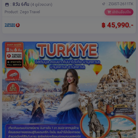
: 8วัน 6คืน
: ZGIST-2611TK
(4 ดูช่วงเวลา)
Product: Zego Travel
เข้าร้านช็อปปิ้ง
฿ 45,990.-