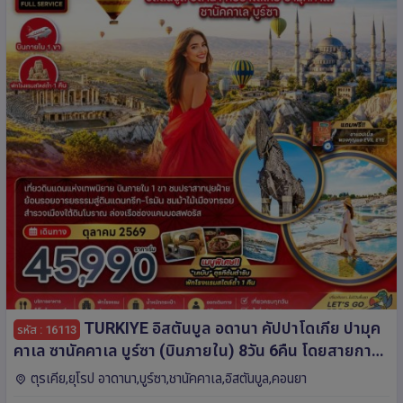
TURKIYE อิสตันบูล อดานา คัปปาโดเกีย ปามุค
รหัส : 16113
คาเล ซานัคคาเล บูร์ซา (บินภายใน) 8วัน 6คืน โดยสายการ
บิน Turkish Airlines (TK)
ตุรเคีย,ยุโรป อาดานา,บูร์ซา,ชานัคคาเล,อิสตันบูล,คอนยา