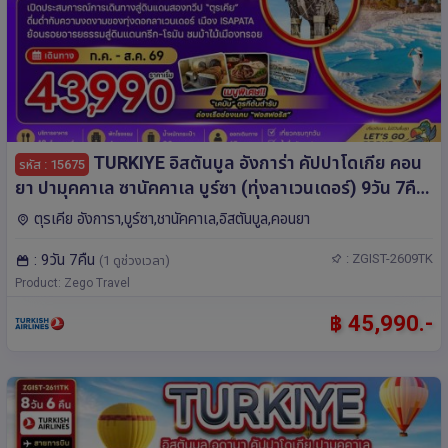
TURKIYE อิสตันบูล อังการ่า คัปปาโดเกีย คอน
รหัส : 15675
ยา ปามุคคาเล ซานัคคาเล บูร์ซา (ทุ่งลาเวนเดอร์) 9วัน 7คืน
โดยสายการบิน Turkisk Airlines (TK)
ตุรเคีย อังการา,บูร์ซา,ชานัคคาเล,อิสตันบูล,คอนยา
: 9วัน 7คืน
: ZGIST-2609TK
(1 ดูช่วงเวลา)
Product: Zego Travel
฿ 45,990.-