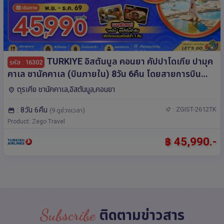
TURKIYE อิสตันบูล คอนยา คัปปาโดเกีย ปามุค
รหัส : 16302
คาเล ซานัคคาเล (บินภายใน) 8วัน 6คืน โดยสายการบิน
Turkish Airlines (TK)
ตุรเคีย ชานัคคาเล,อิสตันบูล,คอนยา
: 8วัน 6คืน
: ZGIST-2612TK
(9 ดูช่วงเวลา)
Product: Zego Travel
฿ 45,990.-
Subscribe
ติดตามข่าวสาร