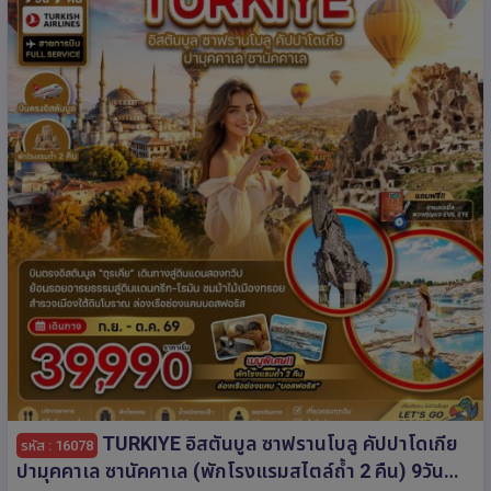
TURKIYE อิสตันบูล ซาฟรานโบลู คัปปาโดเกีย
รหัส : 16078
ปามุคคาเล ซานัคคาเล (พักโรงแรมสไตล์ถ้ำ 2 คืน) 9วัน