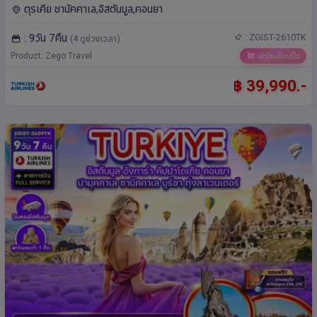
7คืน โดยสายการบิน Turkish Airlines (TK)
ตุรเคีย ชานัคคาเล,อิสตันบูล,คอนยา
: 9วัน 7คืน
: ZGIST-2610TK
(4 ดูช่วงเวลา)
Product: Zego Travel
เข้าร้านช็อปปิ้ง
฿ 39,990.-