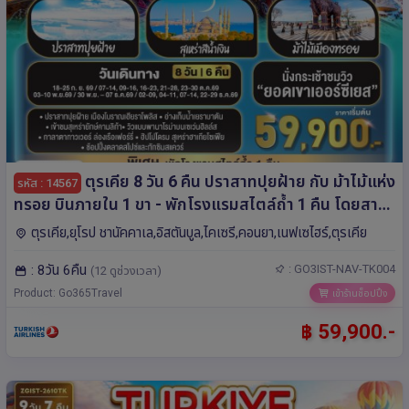
ตุรเคีย 8 วัน 6 คืน ปราสาทปุยฝ้าย กับ ม้าไม้แห่ง
รหัส : 14567
ทรอย บินภายใน 1 ขา - พักโรงแรมสไตล์ถ้ำ 1 คืน โดยสาย
การบิน TURKISH (TK)
ตุรเคีย,ยุโรป ชานัคคาเล,อิสตันบูล,ไคเซรี,คอนยา,เนฟเซไฮร์,ตุรเคีย
: 8วัน 6คืน
: GO3IST-NAV-TK004
(12 ดูช่วงเวลา)
Product: Go365Travel
เข้าร้านช็อปปิ้ง
฿ 59,900.-