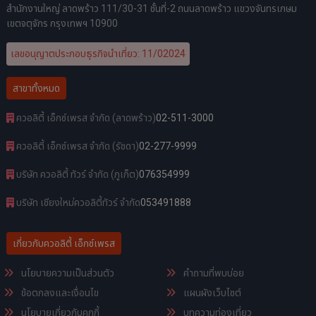
สำนักงานใหญ่ ลาดพร้าว 111/30-31 ชั้นที่-2 ถนนลาดพร้าว แขวงจันทรเกษม
เขตจตุจักร กรุงเทพฯ 10900
เลขอนุญาตประกอบธุรกิจนำเที่ยว: 11/02024
สาขาทั้งหมด
ควอลิตี้ เอ็กซ์เพรส จำกัด (ลาดพร้าว)
02-511-3000
ควอลิตี้ เอ็กซ์เพรส จำกัด (รัชดา)
02-277-9999
บริษัท ควอลิตี้ ทัวร์ จำกัด (ภูเก็ต)
076354999
บริษัท เชียงใหม่ควอลิตี้ทัวร์ จำกัด
053491888
เกี่ยวกับควอลิตี้ เอ็กซ์เพรส
นโยบายความเป็นส่วนตัว
คำถามที่พบบ่อย
ข้อตกลงและเงื่อนไข
แผนผังเว็บไซต์
นโยบายเกี่ยวกับคุกกี้
บทความท่องเที่ยว