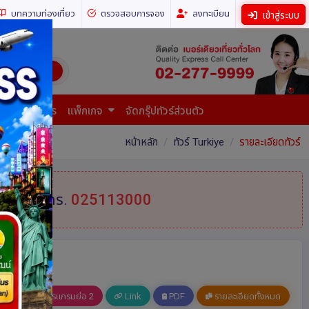
บทความท่องเที่ยว
ตรวจสอบการจอง
ลงทะเบียน
เข้าสู่ระบบ
ี่ยวทั่วโลก)
การยื่นเอกสาร
แพ็กเกจ
จัดกรุ๊ปทัวร์ส่วนตัว
หน้าหลัก
ทัวร์ Turkiye
รายละเอียดทัวร์
้ที่
โทร.
025113000
อ 1
โปรแกรมย่อ 2
Link
PDF
รายละเอียดทั้งหมด