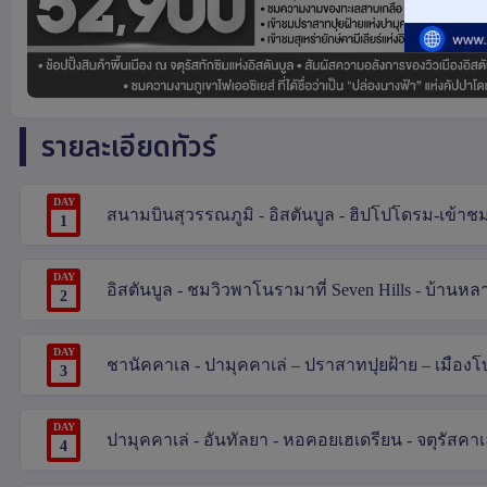
รายละเอียดทัวร์
DAY
สนามบินสุวรรณภูมิ - อิสตันบูล - ฮิปโปโดรม-เข้าชมสุ
1
DAY
อิสตันบูล - ชมวิวพาโนรามาที่ Seven Hills - บ้านหล
2
DAY
ชานัคคาเล - ปามุคคาเล่ – ปราสาทปุยฝ้าย – เมือง
3
DAY
ปามุคคาเล่ - อันทัลยา - หอคอยเฮเดรียน - จตุรัสคาเ
4