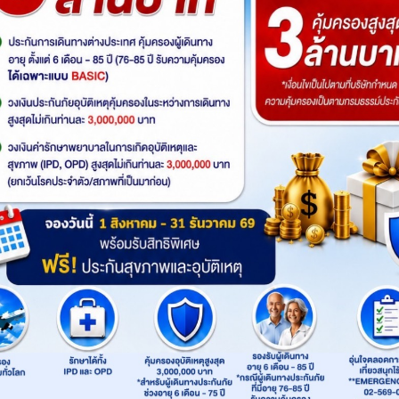
Sold Out
ดูโปรแกรมทัวร์
เริ่มต้น
รหัสทัวร์
: SBTIST-TK003
รถ
Product
: TourSabai
เส้นทาง
:
อังการา
อัลทาลยา
ชานัคคาเล
อิสตั
Highlight
ไฮไลท์ทัวร์
อิสตันบูล ฮิปโปโดรม-เข้าชมสุเหร่าสีน้ำเงิน-ถ
หลากสีสันคัลเลอร์ฟูล - ชานัคคาเล - ม้าไม้เมือ
เฮียราโพลิส - อันทัลยา - หอคอยเฮเดรียน - จตุร
เกีย Optional บอลลูน- นครใต้ดิน - เกอเรเม - หุบเ
ตาเติร์ก - โบลู - อิสตันบูล - ล่องเรือบอสฟอรัส -