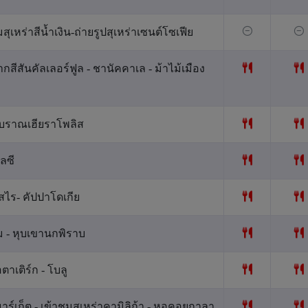
ุเหร่าสีน้ำเงิน-ถ่ายรูปสุเหร่าเซนต์โซเฟีย
กสีสันคัลเลอร์ฟูล - ชานัคคาเล - ม้าไม้เมือง
งโบราณเฮียราโพลิส
ลซี
สไร- คัปปาโดเกีย
เม - หุบเขานกพิราบ
ตาเติร์ก - โบลู
มาร์เก็ต - เข้าชมสุเหร่าคามิลิก้า - หอคอยกาลา