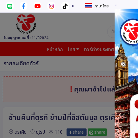
ภาษาไทย
บริษัท ควอล
ใบอนุญาตเลขที่ :
11/02024
หน้าหลัก
ไทย
ทัวร์ต่างประเทศ
บินต้น
รายละเอียดทัวร์
คุณมาช้าไปแล้ว
สินค้
ข้ามคืนที่ตุรกี ข้ามปีที่อิสตันบูล ตุรเคีย
ตุรเคีย
ยุโรป
110
share
share