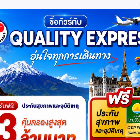
ิตี้ เอ็กซ์เพรส จำกัด ผู้เชี่ยวชาญด้านการท่องเที่ยว ทัวร์ ในประเทศ และ ต่างประเทศ (เท
ทาง
แพ็กเกจทัวร์
บัตรเข้าชม
JR Pass
เรือสำราญ
บริ
าหมดแล้วค่ะ
แต่ไม่ต้องห่วง! สอบถามสินค้าคล้ายกันได
 9 วัน 7 คืน โดยสายการบิน TURKISH (TK)
โปรแกรมย่