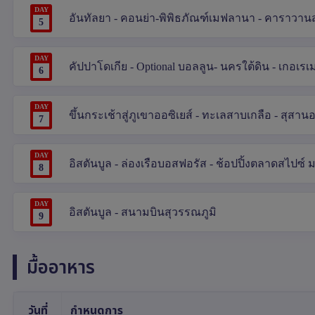
DAY
อันทัลยา - คอนย่า-พิพิธภัณฑ์เมฟลานา - คาราวานส
5
DAY
คัปปาโดเกีย - Optional บอลลูน- นครใต้ดิน - เกอเร
6
DAY
ขึ้นกระเช้าสู่ภูเขาออซิเยส์ - ทะเลสาบเกลือ - สุสานอ
7
DAY
อิสตันบูล - ล่องเรือบอสฟอรัส - ช้อปปิ้งตลาดสไปซ์ ม
8
DAY
อิสตันบูล - สนามบินสุวรรณภูมิ
9
มื้ออาหาร
วันที่
กำหนดการ