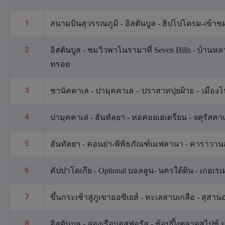
1
สนามบินสุวรรณภูมิ - อิสตันบูล - ฮิปโปโดรม-เข้าชมส
2
อิสตันบูล - ชมวิวพาโนรามาที่ Seven Hills - บ้านหลา
ทรอย
3
ชานัคคาเล - ปามุคคาเล่ – ปราสาทปุยฝ้าย – เมือ
4
ปามุคคาเล่ - อันทัลยา - หอคอยเฮเดรียน - จตุรัสคาเ
5
อันทัลยา - คอนย่า-พิพิธภัณฑ์เมฟลานา - คาราวาน
6
คัปปาโดเกีย - Optional บอลลูน- นครใต้ดิน - เกอเร
7
ขึ้นกระเช้าสู่ภูเขาออซิเยส์ - ทะเลสาบเกลือ - สุสานอ
8
อิสตันบูล - ล่องเรือบอสฟอรัส - ช้อปปิ้งตลาดสไปซ์ 