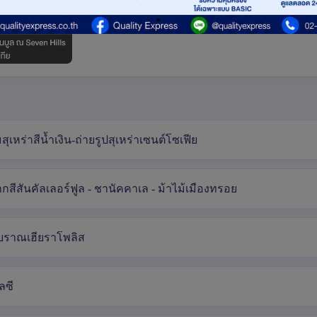
จัตุรัสทักซิม
เหร่าสีน้ำเงิน-ถ่ายรูปสุเหร่าเซนต์โซเฟีย
ากสีสันคัลเลอร์ฟูล - ชานัคคาเล - ม้าไม้เมืองทรอย
โบราณเฮียราโพลิส
ลซี