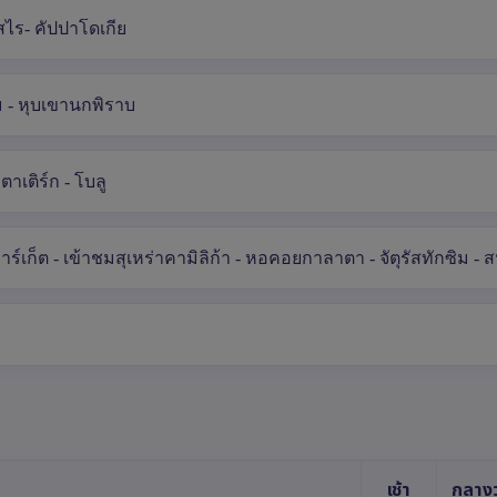
ไร- คัปปาโดเกีย
เม - หุบเขานกพิราบ
ตาเติร์ก - โบลู
าร์เก็ต - เข้าชมสุเหร่าคามิลิก้า - หอคอยกาลาตา - จัตุรัสทักซิม -
เช้า
กลางว