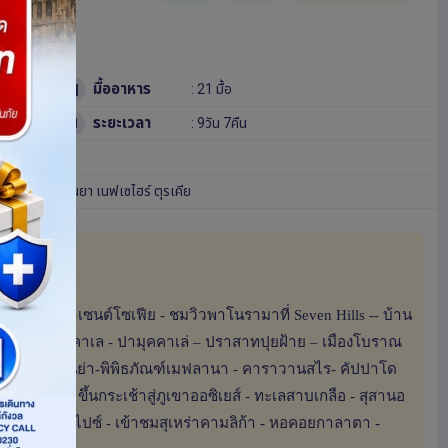
มื้ออาหาร
: 21 มื้อ
ระยะเวลา
: 9วัน 7คืน
นบูล
ไคเซรี
คอนยา
เนฟเซไฮร์
ตุรเคีย
่ายรูปสุเหร่าเซนต์โซเฟีย - ชมวิวพาโนรามาที่ Seven Hills -- บ้าน
งทรอย - ชานัคคาเล - ปามุคคาเล่ – ปราสาทปุยฝ้าย – เมืองโบราณ
ัสคาเลซี - คอนย่า-พิพิธภัณฑ์เมฟลานา - คาราวานสไร- คัปปาโด
ขานกพิราบ - ขึ้นกระเช้าสู่ภูเขาออซิเยส์ - ทะเลสาบเกลือ - สุสานอ
 ช้อปปิ้งตลาดสไปซ์ - เข้าชมสุเหร่าคามลิก้า - หอคอยกาลาตา -