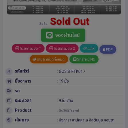
Sold Out
เริ่มต้น
จองผ่านไลน์
โปรแกรมย่อ 1
โปรแกรมย่อ 2
Link
PDF
รายละเอียดทั้งหมด
Share LINE
รหัสทัวร์
: GO3IST-TK017
มื้ออาหาร
: 19 มื้อ
รถ
ระยะเวลา
: 9วัน 7คืน
Product
: Go365Travel
เส้นทาง
:
อังการา
ชานัคคาเล
อิสตันบูล
คอนยา