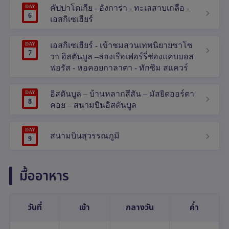
DAY
คัปปาโดเกีย - อังการ่า - ทะเลสาบเกลือ -
6
เอสกิเซเฮียร์
DAY
เอสกิเซเฮียร์ - เข้าชมสวนเทพนิยายซาโซ
7
วา อิสตันบูล –ล่องเรือเฟอร์รี่ช่องแคบบอส
ฟอรัส - หอคอยกาลาตา - ทักซิม สแควร์
DAY
อิสตันบูล – บ้านหลากสีสัน – มัสยิดออร์ตา
8
คอย – สนามบินอิสตันบูล
DAY
สนามบินสุวรรณภูมิ
9
มื้ออาหาร
วันที่
เช้า
กลางวัน
ค่ำ