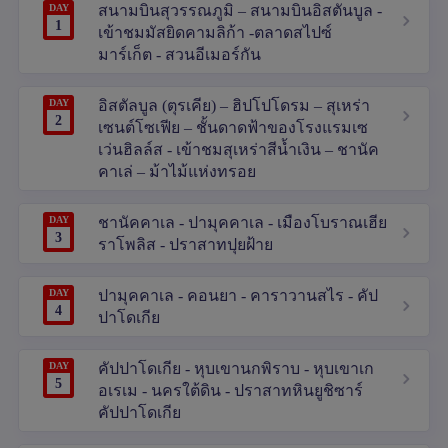
DAY
สนามบินสุวรรณภูมิ – สนามบินอิสตันบูล -
1
เข้าชมมัสยิดคามลิก้า -ตลาดสไปซ์
มาร์เก็ต - สวนอีเมอร์กัน
DAY
อิสตัลบูล (ตุรเคีย) – ฮิปโปโดรม – สุเหร่า
2
เซนต์โซเฟีย – ชั้นดาดฟ้าของโรงแรมเซ
เว่นฮิลล์ส - เข้าชมสุเหร่าสีน้ำเงิน – ชานัค
คาเล่ – ม้าไม้แห่งทรอย
DAY
ชานัคคาเล - ปามุคคาเล - เมืองโบราณเฮีย
3
ราโพลิส - ปราสาทปุยฝ้าย
DAY
ปามุคคาเล - คอนยา - คาราวานสไร - คัป
4
ปาโดเกีย
DAY
คัปปาโดเกีย - หุบเขานกพิราบ - หุบเขาเก
5
อเรเม - นครใต้ดิน - ปราสาทหินยูชิซาร์
คัปปาโดเกีย