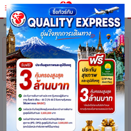
หน้าหลัก
ทัวร์ Turkiye
รายละเอียดทัวร์
คุณมาช้าไปแล้ว
สินค้าหมดแล้วค่ะ
แต่ไม่
ต้องห่วง! สอบถามสินค้าคล้ายกันได้ที่
โทร.
025113000
SAZOVA BLOSSOM ศรัทธาและ
แฟนตาซี ตุรเคีย 9 วัน 7 คืน โดยสายการ
บินเตอร์กิช TURKISH (TK)
เข้าร้านช็อปปิ้ง