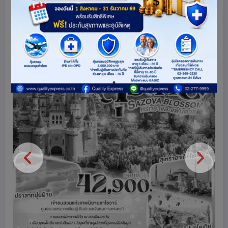
ตุรเคีย
ยุโรป
1166
share
ดูโปรแกรมทัวร์