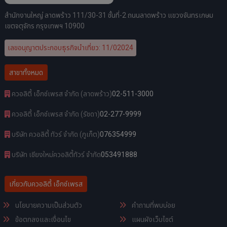
สำนักงานใหญ่ ลาดพร้าว 111/30-31 ชั้นที่-2 ถนนลาดพร้าว แขวงจันทรเกษม
เขตจตุจักร กรุงเทพฯ 10900
เลขอนุญาตประกอบธุรกิจนำเที่ยว: 11/02024
สาขาทั้งหมด
ควอลิตี้ เอ็กซ์เพรส จำกัด (ลาดพร้าว)
02-511-3000
ควอลิตี้ เอ็กซ์เพรส จำกัด (รัชดา)
02-277-9999
บริษัท ควอลิตี้ ทัวร์ จำกัด (ภูเก็ต)
076354999
บริษัท เชียงใหม่ควอลิตี้ทัวร์ จำกัด
053491888
เกี่ยวกับควอลิตี้ เอ็กซ์เพรส
นโยบายความเป็นส่วนตัว
คำถามที่พบบ่อย
ข้อตกลงและเงื่อนไข
แผนผังเว็บไซต์