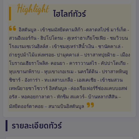
Highlight
ไฮไลท์ทัวร์
อิสตันบูล - เข้าชมมัสยิดคามลิก้า -ตลาดสไปซ์ มาร์เก็ต -
สวนอีเมอร์กัน - ฮิปโปโดรม - สุเหร่าฮาเกียโซเฟีย - ชมวิวบน
โรงแรมเซเว่นฮิลล์ส - เข้าชมสุเหร่าสีน้ำเงิน - ชานัคคาเล่ -
ถ่ายรูปม้าไม้แห่งทรอย- ปามุคคาเล่ – ปราสาทปุยฝ้าย – เมือง
โบราณเฮียราโพลิส- คอนยา - คาราวานสไร - คัปปาโดเกีย -
หุบเขานกพิราบ - หุบเขาเกอเรเม - นครใต้ดิน - ปราสาทหินยู
ชิซาร์ - อังการ่า - ทะเลสาบเกลือ - เอสเคเชีย - เข้าชมสวน
เทพนิยายซาโซวาร์ อิสตันบูล –ล่องเรือเฟอร์รี่ช่องแคบบอสฟ
อรัส - หอคอยกาลาตา - ทักซิม สแควร์– บ้านหลากสีสัน –
มัสยิดออร์ตาคอย – สนามบินอิสตันบูล
รายละเอียดทัวร์