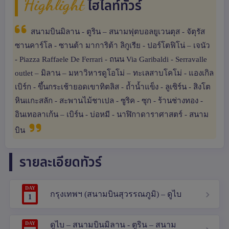
Highlight
ไฮไลท์ทัวร์
สนามบินมิลาน - ตูริน – สนามฟุตบอลยูเวนตุส - จัตุรัส
ซานคาร์โล - ซานต้า มาการิต้า ลิกูเรีย - ปอร์โตฟิโน่ – เจนัว
- Piazza Raffaele De Ferrari - ถนน Via Garibaldi - Serravalle
outlet – มิลาน – มหาวิหารดูโอโม่ – ทะเลสาบโคโม่ - แองเกิล
เบิร์ก - ขึ้นกระเช้ายอดเขาทิตลิส - ถ้ำน้ำแข็ง - ลูเซิร์น - สิงโต
หินแกะสลัก - สะพานไม้ชาเปล - ซูริค - ซุก - ร้านช่างทอง -
อินเทอลาเก้น – เบิร์น - บ่อหมี - นาฬิกาดาราศาสตร์ - สนาม
บิน
รายละเอียดทัวร์
DAY
กรุงเทพฯ (สนามบินสุวรรณภูมิ) – ดูไบ
1
DAY
ดูไบ – สนามบินมิลาน - ตูริน – สนาม