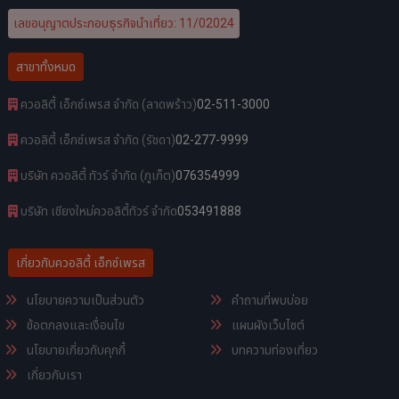
เลขอนุญาตประกอบธุรกิจนำเที่ยว: 11/02024
สาขาทั้งหมด
ควอลิตี้ เอ็กซ์เพรส จำกัด (ลาดพร้าว)
02-511-3000
ควอลิตี้ เอ็กซ์เพรส จำกัด (รัชดา)
02-277-9999
บริษัท ควอลิตี้ ทัวร์ จำกัด (ภูเก็ต)
076354999
บริษัท เชียงใหม่ควอลิตี้ทัวร์ จำกัด
053491888
เกี่ยวกับควอลิตี้ เอ็กซ์เพรส
นโยบายความเป็นส่วนตัว
คำถามที่พบบ่อย
ข้อตกลงและเงื่อนไข
แผนผังเว็บไซต์
นโยบายเกี่ยวกับคุกกี้
บทความท่องเที่ยว
เกี่ยวกับเรา