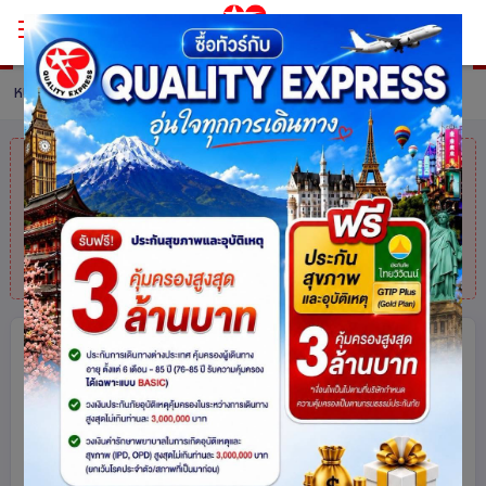
หน้าหลัก
ทัวร์ Switzerland
รายละเอียดทัวร์
คุณมาช้าไปแล้ว
สินค้าหมดแล้วค่ะ
แต่ไม่
ต้องห่วง! สอบถามสินค้าคล้ายกันได้ที่
โทร.
025113000
LIGURIA AND LOMBADIA 2 แคว้น
แสนรัก อิตาลี - สวิตเซอร์แลนด์ 7วัน 4
คืน โดยสายการบิน Emirates (EK)
สวิตเซอร์แลนด์
อิตาลี
ยุโรป
120
share