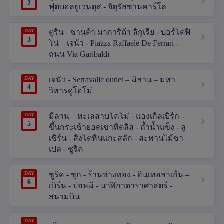
2
ฟุตบอลยูเวนตุส - จัตุรัสซานคาร์โล
DAY
ตูริน - ซานต้า มาการิต้า ลิกูเรีย - ปอร์โตฟิ
3
โน่ – เจนัว - Piazza Raffaele De Ferrari -
ถนน Via Garibaldi
DAY
เจนัว - Serravalle outlet – มิลาน – มหา
4
วิหารดูโอโม่
DAY
มิลาน – ทะเลสาบโคโม่ - แองเกิลเบิร์ก -
5
ขึ้นกระเช้ายอดเขาทิตลิส - ถ้ำน้ำแข็ง - ลู
เซิร์น - สิงโตหินแกะสลัก - สะพานไม้ชา
เปล - ซูริค
DAY
ซูริค - ซุก - ร้านช่างทอง - อินเทอลาเก้น –
6
เบิร์น - บ่อหมี - นาฬิกาดาราศาสตร์ -
สนามบิน
DAY