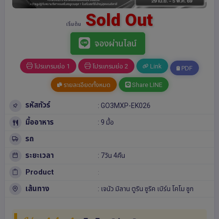
Sold Out
เริ่มต้น
จองผ่านไลน์
โปรแกรมย่อ 1
โปรแกรมย่อ 2
Link
PDF
รายละเอียดทั้งหมด
Share LINE
รหัสทัวร์
: GO3MXP-EK026
มื้ออาหาร
: 9 มื้อ
รถ
ระยะเวลา
: 7วัน 4คืน
Product
:
เส้นทาง
:
เจนัว
มิลาน
ตูริน
ซูริค
เบิร์น
โคโม
ซูก