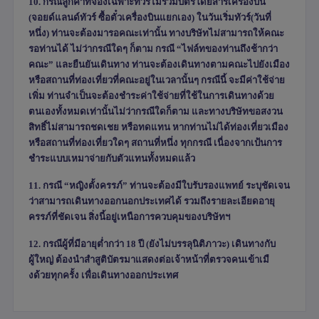
10. กรณีลูกค้าที่จองเฉพาะทัวร์ไม่รวมบัตรโดยสารเครื่องบิน
(จอยด์แลนด์ทัวร์ ซื้อตั๋วเครื่องบินแยกเอง) ในวันเริ่มทัวร์(วันที่
หนึ่ง) ท่านจะต้องมารอคณะเท่านั้น ทางบริษัทไม่สามารถให้คณะ
รอท่านได้ ไม่ว่ากรณีใดๆ ก็ตาม กรณี “ไฟล์ทของท่านถึงช้ากว่า
คณะ” และยืนยันเดินทาง ท่านจะต้องเดินทางตามคณะไปยังเมือง
หรือสถานที่ท่องเที่ยวที่คณะอยู่ในเวลานั้นๆ กรณีนี้ จะมีค่าใช้จ่าย
เพิ่ม ท่านจำเป็นจะต้องชำระค่าใช้จ่ายที่ใช้ในการเดินทางด้วย
ตนเองทั้งหมดเท่านั้นไม่ว่ากรณีใดก็ตาม และทางบริษัทขอสงวน
สิทธิ์ไม่สามารถชดเชย หรือทดแทน หากท่านไม่ได้ท่องเที่ยวเมือง
หรือสถานที่ท่องเที่ยวใดๆ สถานที่หนึ่ง ทุกกรณี เนื่องจากเป้นการ
ชำระแบบเหมาจ่ายกับตัวแทนทั้งหมดแล้ว
11. กรณี “หญิงตั้งครรภ์” ท่านจะต้องมีใบรับรองแพทย์ ระบุชัดเจน
ว่าสามารถเดินทางออกนอกประเทศได้ รวมถึงรายละเอียดอายุ
ครรภ์ที่ชัดเจน สิ่งนี้อยู่เหนือการควบคุมของบริษัทฯ
12. กรณีผู้ที่มีอายุต่ำกว่า 18 ปี (ยังไม่บรรลุนิติภาวะ) เดินทางกับ
ผู้ใหญ่ ต้องนำสำสูติบัตรมาแสดงต่อเจ้าหน้าที่ตรวจคนเข้าเมื
งด้วยทุกครั้ง เพื่อเดินทางออกประเทศ