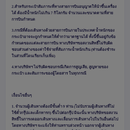
2.สำหรับกระเป๋าสัมภาระที่ทางสายการบินอนุญาตให้นำขึ้นเครื่อง
ได้ ต้องมีน้ำหนักไม่เกิน
7
กิโลกรัม จำนวนและขนาดตามที่สาย
การบินกำหนด
3.กรณีที่ต้องเดินทางด้วยสายการบินภายในประเทศ น้ำหนักของ
กระเป๋าอาจจะถูกกำหนดให้ต่ำกว่ามาตรฐานได้ ทั้งนี้ขึ้นอยู่กับข้อ
กำหนดของแต่ละสายการบิน ทางบริษัทฯขอสงวนสิทธิ์ไม่รับผิด
ชอบส่วนต่างของค่าใช้จ่ายที่สัมภาระน้ำหนักเกิน (ท่านต้องชำระ
ในส่วนที่โดนเรียกเก็บเพิ่ม)
4.ทางบริษัทฯ ไม่รับผิดชอบกรณีเกิดการสูญเสีย
,
สูญหายของ
กระเป๋า และสัมภาระของผู้โดยสาร ในทุกกรณี
เงื่อนไขอื่นๆ
1. จำนวนผู้เดินทางต้องมีขั้นต่ำ 9 ท่าน (ไม่นับรวมผู้เดินทางที่ไม่
ใช้ตั๋วกรุ๊ปและเด็กทารก) ขึ้นไปต่อกรุ๊ป มิฉะนั้น ทางบริษัทขอสงวน
สิทธิ์ในการงดออกเดินทางและเลื่อนการเดินทางไปในวันอื่นต่อไป
โดยทางบริษัทฯ จะแจ้งให้ท่านทราบล่วงหน้า นอกจากผู้เดินทาง