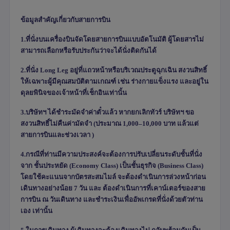
ข้อมูลสำคัญเกี่ยวกับสายการบิน
1.ที่นั่งบนเครื่องบินจัดโดยสายการบินแบบอัตโนมัติ ผู้โดยสารไม่
สามารถเลือกหรือรับประกันว่าจะได้นั่งติดกันได้
2.ที่นั่ง
Long Leg
อยู่ที่แถวหน้าหรือบริเวณประตูฉุกเฉิน สงวนสิทธิ์
ให้เฉพาะผู้มีคุณสมบัติตามเกณฑ์ เช่น ร่างกายแข็งแรง และอยู่ใน
ดุลยพินิจของเจ้าหน้าที่เช็กอินเท่านั้น
3.บริษัทฯ ได้ชำระมัดจำค่าตั๋วแล้ว หากยกเลิกทัวร์ บริษัทฯ ขอ
สงวนสิทธิ์ไม่คืนค่ามัดจำ (ประมาณ
1,000–10,000
บาท แล้วแต่
สายการบินและช่วงเวลา )
4.กรณีที่ท่านมีความประสงค์จะต้องการปรับเปลี่ยนระดับชั้นที่นั่ง
จาก ชั้นประหยัด (
Economy Class)
เป็นชั้นธุรกิจ (
Business Class)
โดยใช้คะแนนจากบัตรสะสมไมล์ จะต้องดำเนินการล่วงหน้าก่อน
เดินทางอย่างน้อย
7
วัน และ ต้องดำเนินการที่เคาน์เตอร์ของสาย
การบิน ณ วันเดินทาง และชำระเงินเพื่ออัพเกรดที่นั่งด้วยตัวท่าน
เอง เท่านั้น