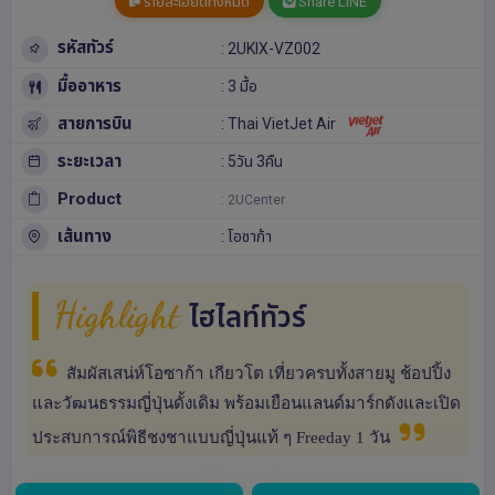
รายละเอียดทั้งหมด
Share LINE
รหัสทัวร์
: 2UKIX-VZ002
มื้ออาหาร
: 3 มื้อ
สายการบิน
: Thai VietJet Air
ระยะเวลา
: 5วัน 3คืน
Product
: 2UCenter
เส้นทาง
:
โอซาก้า
Highlight
ไฮไลท์ทัวร์
สัมผัสเสน่ห์โอซาก้า เกียวโต เที่ยวครบทั้งสายมู ช้อปปิ้ง
และวัฒนธรรมญี่ปุ่นดั้งเดิม พร้อมเยือนแลนด์มาร์กดังและเปิด
ประสบการณ์พิธีชงชาแบบญี่ปุ่นแท้ ๆ Freeday 1 วัน