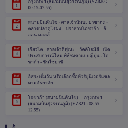
DAY
กรุงเทพฯ (สนามบินสุวรรณภูมิ) (VZ820 :
1
00.15-07.55)
DAY
สนามบินคันไซ - ศาลเจ้านัมบะ ยาซากะ -
2
ตลาดปลาคุโรมง – ปราสาทโอซาก้า – อิ
ออน มอลล์
DAY
เกียวโต - ศาลเจ้าคิฟุเนะ – วัดคิโยมิสึ - เปิด
3
ประสบการณ์ใหม่ พิธีชงชาแบบญี่ปุ่น - โอ
ซาก้า - ชินไซบาชิ
DAY
อิสระเต็มวัน หรือเลือกซื้อทัวร์ยูนิเวอร์แซล
4
ตามอัธยาศัย
DAY
โอซาก้า (สนามบินคันไซ) –- กรุงเทพฯ
5
(สนามบินสุวรรณภูมิ) (VZ821 : 08.55 –
12.55)