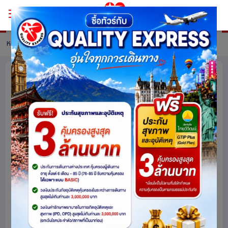
หน้าหลัก
ทัวร์ Japan
รายละเอียดทัวร์
Osaka Kyoto Free Day Delight 5 วัน
3 คืน โดยสายการบินเวียตเจ็ทแอร์ [VZ]
ไม่เข้าร้านช็อปปิ้ง
ญี่ปุ่น
14927
share
รหัสโปรแกรม :
15932
ดูโปรแกรมทัวร์