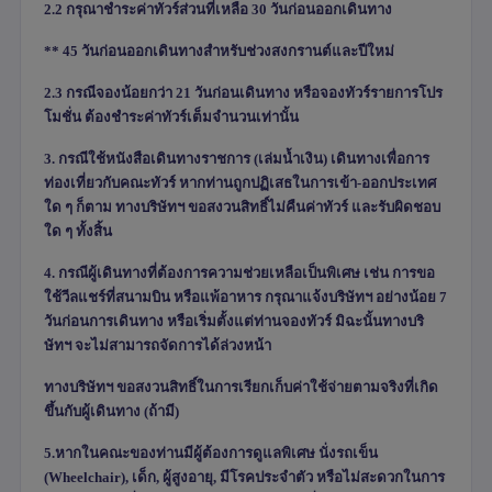
2.2 กรุณาชำระค่าทัวร์ส่วนที่เหลือ 30 วันก่อนออกเดินทาง
** 45 วันก่อนออกเดินทางสำหรับช่วงสงกรานต์และปีใหม่
2.3 กรณีจองน้อยกว่า 21 วันก่อนเดินทาง หรือจองทัวร์รายการโปร
โมชั่น ต้องชำระค่าทัวร์เต็มจำนวนเท่านั้น
3. กรณีใช้หนังสือเดินทางราชการ (เล่มน้ำเงิน) เดินทางเพื่อการ
ท่องเที่ยวกับคณะทัวร์ หากท่านถูกปฏิเสธในการเข้า-ออกประเทศ
ใด ๆ ก็ตาม ทางบริษัทฯ ขอสงวนสิทธิ์ไม่คืนค่าทัวร์ และรับผิดชอบ
ใด ๆ ทั้งสิ้น
4.
กรณีผู้เดินทางที่ต้องการความช่วยเหลือเป็นพิเศษ เช่น การขอ
ใช้วีลแชร์ที่สนามบิน หรือแพ้อาหาร กรุณาแจ้งบริษัทฯ อย่างน้อย
7
วันก่อนการเดินทาง หรือเริ่มตั้งแต่ท่านจองทัวร์ มิฉะนั้นทางบริ
ษัทฯ จะไม่สามารถจัดการได้ล่วงหน้า
ทางบริษัทฯ ขอสงวนสิทธิ์ในการเรียกเก็บค่าใช้จ่ายตามจริงที่เกิด
ขึ้นกับผู้เดินทาง (ถ้ามี)
5.หากในคณะของท่านมีผู้ต้องการดูแลพิเศษ นั่งรถเข็น
(
Wheelchair),
เด็ก
,
ผู้สูงอายุ
,
มีโรคประจำตัว หรือไม่สะดวกในการ