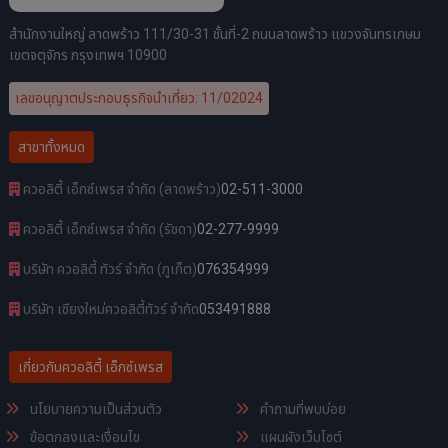
สำนักงานใหญ่ ลาดพร้าว 111/30-31 ชั้นที่-2 ถนนลาดพร้าว แขวงจันทรเกษม
เขตจตุจักร กรุงเทพฯ 10900
เลขอนุญาตประกอบธุรกิจนำเที่ยว: 11/02024
สาขาทั้งหมด
ควอลิตี้ เอ็กซ์เพรส จำกัด (ลาดพร้าว)
02-511-3000
ควอลิตี้ เอ็กซ์เพรส จำกัด (รัชดา)
02-277-9999
บริษัท ควอลิตี้ ทัวร์ จำกัด (ภูเก็ต)
076354999
บริษัท เชียงใหม่ควอลิตี้ทัวร์ จำกัด
053491888
เกี่ยวกับควอลิตี้ เอ็กซ์เพรส
นโยบายความเป็นส่วนตัว
คำถามที่พบบ่อย
ข้อตกลงและเงื่อนไข
แผนผังเว็บไซต์