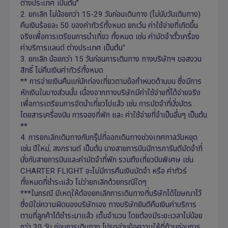
ต่างประเทศ เป็นต้น”
2. ยกเลิก ไม่น้อยกว่า 15-29 วันก่อนเดินทาง (ไม่นับวันเดินทาง)
คืนเงินร้อยละ 50 ของค่าทัวร์ทั้งหมด ยกเว้น ค่าใช้จ่ายที่เกิดขึ้น
จริงเพื่อการเตรียมการนำเที่ยว ทั้งหมด เช่น ค่ามัดจำตั๋วเครื่อง
ค่าบริการแลนด์ ต่างประเทศ เป็นต้น”
3. ยกเลิก น้อยกว่า 15 วันก่อนการเดินทาง ทางบริษัทฯ ขอสงวน
สิทธิ์ ไม่คืนเงินค่าทัวร์ทั้งหมด
** การจ่ายเงินคืนแก่นักท่องเที่ยวตามข้อกำหนดด้านบน ซึ่งมีการ
หักเงินในบางส่วนนั้น เนื่องจากทางบริษัทมีค่าใช้จ่ายที่ได้จ่ายจริง
เพื่อการเตรียมการจัดนำเที่ยวไปแล้ว เช่น การมัดจำที่นั่งบัตร
โดยสารเครื่องบิน การจองที่พัก และ ค่าใช้จ่ายที่จำเป็นอื่นๆ เป็นต้น
**
4. การยกเลิกเดินทางกับกรุ๊ปที่ออกเดินทางช่วงเทศกาลวันหยุด
เช่น ปีใหม่, สงกรานต์ เป็นต้น บางสายการบินมีการการันตีมัดจำที่
นั่งกับสายการบินและค่ามัดจำที่พัก รวมถึงเที่ยวบินพิเศษ เช่น
CHARTER FLIGHT จะไม่มีการคืนเงินมัดจำ หรือ ค่าทัวร์
ทั้งหมดที่ชำระแล้ว ไม่ว่ายกเลิกด้วยกรณีใดๆ
***ในกรณี มีเหตุให้ต้องยกเลิกการเดินทางที่บริษัทได้โฆษณาไว้
ซึ่งมิใช่ความผิดของบริษัทเอง ทางบริษัทยินดีคืนเงินค่าบริการ
ตามที่ลูกค้าได้ชำระมาแล้ว เต็มจำนวน โดยต้องมีระยะเวลาไม่น้อย
กว่า 30 วัน ก่อนการเดินทาง โปรดอ่านข้อความให้ถี่ถ้วนก่อนการ