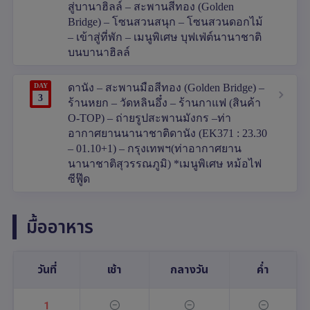
สู่บานาฮิลล์ – สะพานสีทอง (Golden
Bridge) – โซนสวนสนุก – โซนสวนดอกไม้
– เข้าสู่ที่พัก – เมนูพิเศษ บุฟเฟ่ต์นานาชาติ
บนบานาฮิลล์
DAY
ดานัง – สะพานมือสีทอง (Golden Bridge) –
3
ร้านหยก – วัดหลินอึ๋ง – ร้านกาแฟ (สินค้า
O-TOP) – ถ่ายรูปสะพานมังกร –ท่า
อากาศยานนานาชาติดานัง (EK371 : 23.30
– 01.10+1) – กรุงเทพฯ(ท่าอากาศยาน
นานาชาติสุวรรณภูมิ) *เมนูพิเศษ หม้อไฟ
ซีฟู๊ด
มื้ออาหาร
วันที่
เช้า
กลางวัน
ค่ำ
1