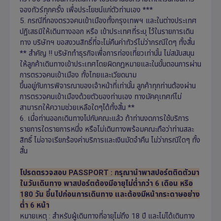
จองทัวร์ทุกครั้ง เพื่อประโยชน์แก่ตัวท่านเอง ***
5. กรณีที่กองตรวจคนเข้าเมืองทั้งกรุงเทพฯ และในต่างประเทศ
ปฏิเสธมิให้เดินทางออก หรือ เข้าประเทศที่ระบุ ไว้ในรายการเดิน
ทาง บริษัทฯ ขอสงวนสิทธิ์ที่จะไม่คืนค่าทัวร์ไม่ว่ากรณีใดๆ ทั้งสิ้น
** สำคัญ !! บริษัททำธุรกิจเพื่อการท่องเที่ยวเท่านั้น ไม่สนับสนุน
ให้ลูกค้าเดินทางเข้าประเทศโดยผิดกฎหมายและในขั้นตอนการผ่าน
การตรวจคนเข้าเมือง ทั้งไทยและเวียดนาม
ขึ้นอยู่กับการพิจารณาของเจ้าหน้าที่เท่านั้น ลูกค้าทุกท่านต้องผ่าน
การตรวจคนเข้าเมืองด้วยตัวของท่านเอง ทางมัคคุเทศก์ไม่
สามารถให้ความช่วยเหลือใดๆได้ทั้งสิ้น **
6. เมื่อท่านออกเดินทางไปกับคณะแล้ว ถ้าท่านงดการใช้บริการ
รายการใดรายการหนึ่ง หรือไม่เดินทางพร้อมคณะถือว่าท่านสละ
สิทธิ์ ไม่อาจเรียกร้องค่าบริการและเงินมัดจำคืน ไม่ว่ากรณีใดๆ ทั้ง
สิ้น
โปรดตรวจสอบ PASSPORT : กรุณานำพาสปอร์ตติดตัวมา
ในวันเดินทาง พาสปอร์ตต้องมีอายุไม่ต่ำกว่า 6 เดือน หรือ
180 วัน ขึ้นไปก่อนการเดินทาง และต้องมีหน้ากระดาษอย่าง
ต่ำ 6 หน้า
หมายเหตุ : สำหรับผู้เดินทางที่อายุไม่ถึง 18 ปี และไม่ได้เดินทาง