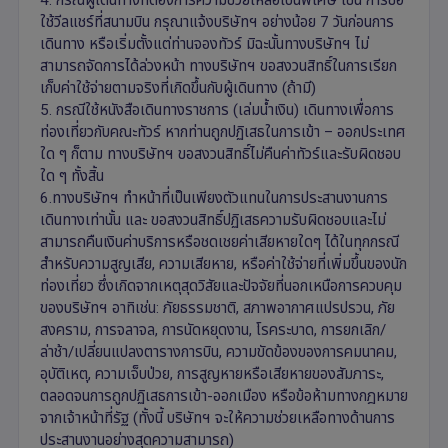
ใช้วีลแชร์ที่สนามบิน กรุณาแจ้งบริษัทฯ อย่างน้อย 7 วันก่อนการ
เดินทาง หรือเริ่มตั้งแต่ท่านจองทัวร์ มิฉะนั้นทางบริษัทฯ ไม่
สามารถจัดการได้ล่วงหน้า ทางบริษัทฯ ขอสงวนสิทธิ์ในการเรียก
เก็บค่าใช้จ่ายตามจริงที่เกิดขึ้นกับผู้เดินทาง (ถ้ามี)
5. กรณีใช้หนังสือเดินทางราชการ (เล่มน้ำเงิน) เดินทางเพื่อการ
ท่องเที่ยวกับคณะทัวร์ หากท่านถูกปฏิเสธในการเข้า – ออกประเทศ
ใด ๆ ก็ตาม ทางบริษัทฯ ขอสงวนสิทธิ์ไม่คืนค่าทัวร์และรับผิดชอบ
ใด ๆ ทั้งสิ้น
6.ทางบริษัทฯ ทำหน้าที่เป็นเพียงตัวแทนในการประสานงานการ
เดินทางเท่านั้น และ ขอสงวนสิทธิ์ปฏิเสธความรับผิดชอบและไม่
สามารถคืนเงินค่าบริการหรือชดเชยค่าเสียหายใดๆ ได้ในทุกกรณี
สำหรับความสูญเสีย, ความเสียหาย, หรือค่าใช้จ่ายที่เพิ่มขึ้นของนัก
ท่องเที่ยว ซึ่งเกิดจากเหตุสุดวิสัยและปัจจัยที่นอกเหนือการควบคุม
ของบริษัทฯ อาทิเช่น: ภัยธรรมชาติ, สภาพอากาศแปรปรวน, ภัย
สงคราม, การจลาจล, การนัดหยุดงาน, โรคระบาด, การยกเลิก/
ล่าช้า/เปลี่ยนแปลงตารางการบิน, ความขัดข้องของการคมนาคม,
อุบัติเหตุ, ความเจ็บป่วย, การสูญหายหรือเสียหายของสัมภาระ,
ตลอดจนการถูกปฏิเสธการเข้า-ออกเมือง หรือข้อห้ามทางกฎหมาย
จากเจ้าหน้าที่รัฐ (ทั้งนี้ บริษัทฯ จะให้ความช่วยเหลือทางด้านการ
ประสานงานอย่างสุดความสามารถ)