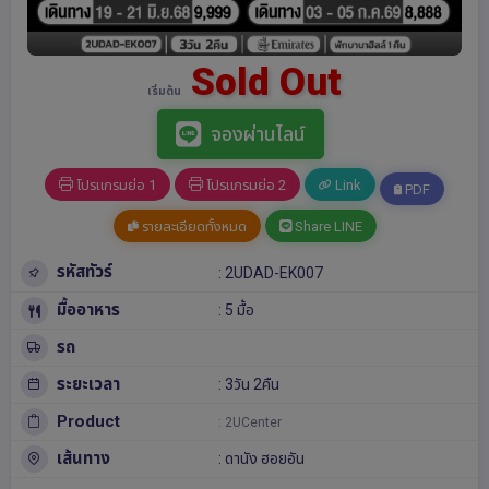
Sold Out
เริ่มต้น
จองผ่านไลน์
โปรแกรมย่อ 1
โปรแกรมย่อ 2
Link
PDF
รายละเอียดทั้งหมด
Share LINE
รหัสทัวร์
: 2UDAD-EK007
มื้ออาหาร
: 5 มื้อ
รถ
ระยะเวลา
: 3วัน 2คืน
Product
: 2UCenter
เส้นทาง
:
ดานัง
ฮอยอัน