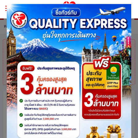
หน้าหลัก
ทัวร์ Vietnam
รายละเอียดทัวร์
คุณมาช้าไปแล้ว
สินค้าหมดแล้วค่ะ
แต่ไม่
ต้องห่วง! สอบถามสินค้าคล้ายกันได้ที่
โทร.
025113000
ราคาสุดคุ้ม เที่ยวครบทุกไฮไลต์
เวียดนามกลาง ดานัง ฮอยอัน บานาฮิลล์
พักบานาฮิลล์ 1 คืน 3 วัน 2คืน โดยสาย
การบิน Emirates (EK)
เข้าร้านช็อปปิ้ง