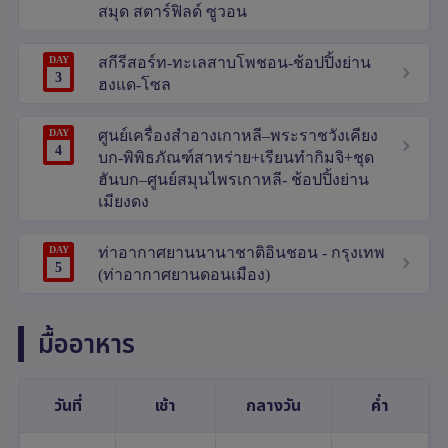
สมุด สตาร์ฟิลด์ ซูวอน
DAY
สกีรีสอร์ท-ทะเลสาบโพชอน-ช้อปปิ้งย่าน
3
ฮงแด-โซล
DAY
ศูนย์เครื่องสำอางเกาหลี–พระราชวังเคียง
4
บก-พิพิธภัณฑ์สาหร่าย+เรียนทำกิมจิ+ชุด
ฮันบก–ศูนย์สมุนไพรเกาหลี- ช้อปปิ้งย่าน
เมียงดง
DAY
ท่าอากาศยานนานาชาติอินชอน - กรุงเทพ
5
(ท่าอากาศยานดอนเมือง)
มื้ออาหาร
วันที่
เช้า
กลางวัน
ค่ำ