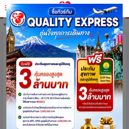
หน้าหลัก
ทัวร์ South Korea
รายละเอียดทัวร์
หนาวนี้ เล่นใหญ่ FUN WINTER 5 วัน 3
คืน โดยสายการบินแอร์เอเชีย (FD)
เข้าร้านช็อปปิ้ง
เกาหลีใต้
2034
share
รหัสโปรแกรม :
16134
ดูโปรแกรมทัวร์