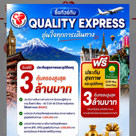
TOUR Pakistan
ทัวร์ ปากีสถาน
อิสลามาบัด
ซ่อน
ค้นหา
ตัวกรอง
(แตะเพื่อเปิด/ปิด)
ทัวร์ ปากีสถาน