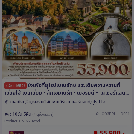
ใจเพ้อที่ยุโรปเบเนลักซ์ แวะเติมความหวานที่
รหัส : 16506
เซี่ยงไฮ้ เบลเยี่ยม - ลักเซมเบิร์ก - เยอรมนี – เนเธอร์แลนด์
แวะเที่ยวเซี่ยงไฮ้ทั้งไปและกลับ 10 วัน 5 คืน โดยสายการ
เบลเยียม,จีน,เยอรมนี,ลักเซมเบิร์ก,เนเธอร์แลนด์,ยุโรป โค
บิน Juneyao
โลญ,เซี่ยงไฮ้,อัมสเตอร์ดัม,บรัสเซลส์,ลักเซมเบิร์ก,แฟรงก์เฟิร์ต,เบลเยี่ยม-
: 10วัน 5คืน
: GO3BRU-HO001
(4 ดูช่วงเวลา)
ลักเซมเบิร์ก-เยอรมนี-เนเธอร์แลนด์,บรูกส์
Product: Go365Travel
฿ 55,900.-