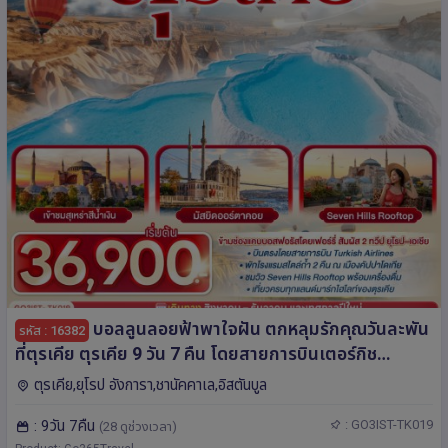
บอลลูนลอยฟ้าพาใจฝัน ตกหลุมรักคุณวันละพัน
รหัส : 16382
ที่ตุรเคีย ตุรเคีย 9 วัน 7 คืน โดยสายการบินเตอร์กิช
Turkish Airlines (TK)
ตุรเคีย,ยุโรป อังการา,ชานัคคาเล,อิสตันบูล
: 9วัน 7คืน
: GO3IST-TK019
(28 ดูช่วงเวลา)