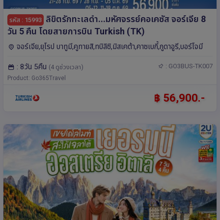
ลิขิตรักทะเลดำ...มหัศจรรย์คอเคซัส จอร์เจีย 8
รหัส : 15993
วัน 5 คืน โดยสายการบิน Turkish (TK)
จอร์เจีย,ยุโรป บาทูมี,คูทายสิ,ทบิลิซิ,มิสเคต้า,คาซเบกี้,กูดาอูรี,บอร์โจมี
: 8วัน 5คืน
: GO3BUS-TK007
(4 ดูช่วงเวลา)
Product: Go365Travel
฿ 56,900.-