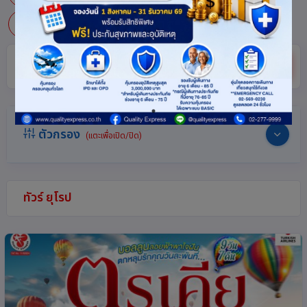
ออสเตรีย-เยอรมนี-สวิตเซอร์แลนด์
อิตาลี
ซ่อน
ค้นหา
ตัวกรอง
(แตะเพื่อเปิด/ปิด)
ทัวร์ ยุโรป