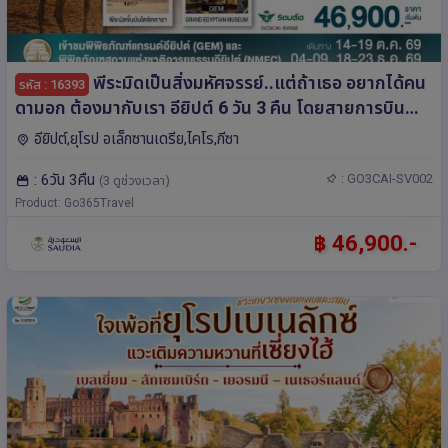
พีระมิดเป็นสิ่งมหัศจรรย์..แต่ถ้าเธอ อยากได้คน
รหัส : 16393
ดามอก ต้องมากับเรา อียิปต์ 6 วัน 3 คืน โดยสายการบิน
Saudia (SV)
อียิปต์,ยุโรป อเล็กซานเดรีย,ไคโร,กีซา
: 6วัน 3คืน
: GO3CAI-SV002
(3 ดูช่วงเวลา)
Product: Go365Travel
฿ 46,900.-