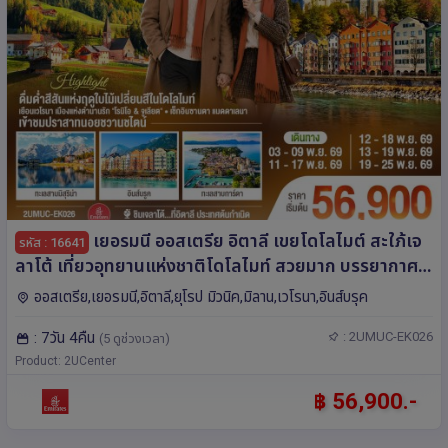
เยอรมนี ออสเตรีย อิตาลี เขยโดโลไมต์ สะใภ้เจ
รหัส : 16641
ลาโต้ เที่ยวอุทยานแห่งชาติโดโลไมท์ สวยมาก บรรยากาศ
ใบไม้เปลี่ยนสี ชิมไอติมเจลาโต้ที่อิตาลีประเทศต้นกำเนิด 7
ออสเตรีย,เยอรมนี,อิตาลี,ยุโรป มิวนิค,มิลาน,เวโรนา,อินส์บรุค
วัน 4 คืน โดยสายการบิน EMIRATES (EK)
: 7วัน 4คืน
: 2UMUC-EK026
(5 ดูช่วงเวลา)
Product: 2UCenter
฿ 56,900.-