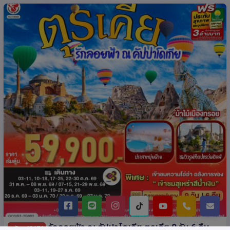
รักลอยฟ้า ณ คัปปาโดเกีย ตุรเคีย 9 วัน 6 คืน
รหัส : 13176