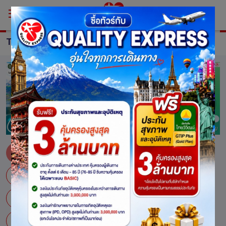
TOUR EUROPE
ทัวร์ ยุโรป
โครเอเชีย
นอร์เวย์
เนเธอร์แลนด์
เบลเยี่ยม
เบลเยี่ยม-ลักเซมเบิร์ก-เยอรมนี-เนเธอร์แลนด์
ฝรั่งเศส
เยอรมนี
ลิทัวเนีย ลัตเวีย เอสโตเนีย ฟินแลนด์
สแกนดิเนเวีย
สวิตเซอร์แลนด์
ออสเตรีย