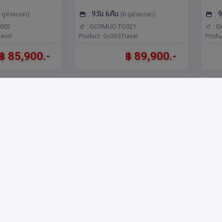
เซมเบิร์ก
Zugspitze ที่สูงที่สุดใน
อิตา
ักเซม
แลนด์,เยอรมนี,อิตาลี,ยุโรป มิวนิค,มิ
วนิค,
: 9วัน 6คืน
: 
เซอร์แลนด์ 8 วัน
เยอรมนี และตามรอย 007 ที่
การ
 ดูช่วงเวลา)
(6 ดูช่วงเวลา)
ด์,ยุโรป
ลาน,อินเตอร์ลาเคน,ซูริค,ลู
สเซลส์,ซูริค,ลักเซม
เซิร์น,โคโม,ซูก
Schilthorn 9 วัน 6 คืน โดย
002
: GO3MUC-TG021
: 
รงก์เฟิร์ต,ฟุสเซ่น,ซูก
avel
Product: Go365Travel
Produ
สายการบินไทย (TG)
฿ 85,900.-
฿ 89,900.-
ดาเปสต์แม่น้ำ
Bavaria Calling
รหัส : 15753
รหัส 
่คนข้างหน้า
& Tyrolean Melody
ลด์เ