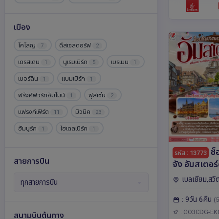
สเปน
สโลวาเกีย
สโลวีเนีย
4
12
1
เมือง
สวิตเซอร์แลนด์
สวีเดน
57
7
โคโลญ
ดึสเซลดอร์ฟ
7
2
สาธารณรัฐเชก
ออสเตรีย
15
30
เดรสเดน
นูเรมเบิร์ก
เบรเมน
1
5
1
อังกฤษ
อิตาลี
เอสโตเนีย
7
57
3
เบอร์ลิน
แบมเบิร์ก
1
1
ไอซ์แลนด์
ฮังการี
2
9
ฟรังค์ฟวร์ทอัมไมน์
ฟุสเซ่น
1
2
แฟรงก์เฟิร์ต
มิวนิค
11
23
ฮัมบูร์ก
ไฮเดลเบิร์ก
1
1
ช็
รหัส : 13773
สายการบิน
จัง อัมสเตอร์ดัมหวานใจ
ฝรั่งเศส – เบ
เบลเยียม,สวิ
ทุกสายการบิน
เนเธอร์แลนด์
แลนด์,เยอรมนี,ฝ
: 9วัน 6คืน
เซอร์แลนด์ 9 วัน 6 คืน โดย
(5
ด์,ยุโรป โคโลญ,
ลมาร์,สตรา
สายการบินเอม
: GO3CDG-EK
สนามบินต้นทาง