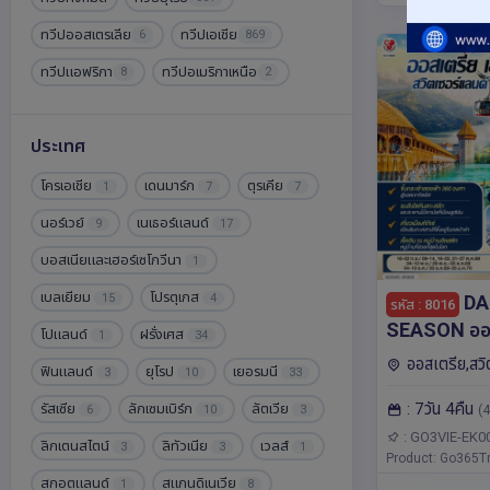
ทวีปออสเตรเลีย
ทวีปเอเชีย
6
869
ทวีปแอฟริกา
ทวีปอเมริกาเหนือ
8
2
ประเทศ
โครเอเชีย
เดนมาร์ก
ตุรเคีย
1
7
7
นอร์เวย์
เนเธอร์แลนด์
9
17
บอสเนียและเฮอร์เซโกวีนา
1
เบลเยียม
โปรตุเกส
DA
15
4
รหัส : 8016
SEASON ออส
โปแลนด์
ฝรั่งเศส
1
34
เยอรมนี - สว
ออสเตรีย,สวิ
ฟินแลนด์
ยุโรป
เยอรมนี
3
10
33
วัน 4 คืน โด
แลนด์,เยอรมนี,ยุ
: 7วัน 4คืน
EMIRATES 
รัสเซีย
ลักเซมเบิร์ก
ลัตเวีย
(4
ลาเคน,ซูริค,ลูเซิ
6
10
3
แลนด์,เยอรมนี,
: GO3VIE-EK0
ลิกเตนสไตน์
ลิทัวเนีย
เวลส์
3
3
1
วิตเซอร์แลนด์,ออ
Product: Go365Tr
สกอตแลนด์
สแกนดิเนเวีย
1
8