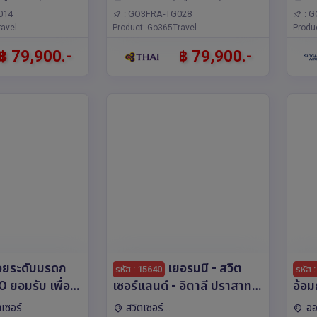
ป,บรัสเซลส์,ลักเซม
ปารีส,อัมสเตอร์ดัม,บรัสเซลส์,แฟ
014
: GO3FRA-TG028
: 
์ต,บรูกส์
avel
รงก์เฟิร์ต,ฟรังค์ฟวร์ทอัมไมน์,บรูกส์
Product: Go365Travel
Produ
฿ 79,900.-
฿ 79,900.-
ยระดับมรดก
เยอรมนี - สวิต
รหัส : 15640
รหัส 
ยอมรับ เพื่อน
เซอร์แลนด์ - อิตาลี ปราสาท
อ้อม
นเธอร์แลนด์
นอย คอยรัก พิชิตยอดเขา
ทะเล
ตเซอร์
สวิตเซอร์
ออ