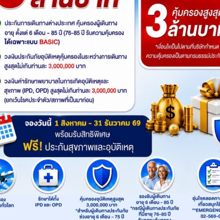
เพ้อที่ยุโรปเบเน
เยอรมนี ออสเตรีย
รหัส : 16641
รหัส 
มความหวานที่
อิตาลี เขยโดโลไมต์ สะใภ้เจ
กังห
ยี่ยม - ลักเซม
ลาโต้ เที่ยวอุทยานแห่งชาติโด
เนเธ
,เยอรมนี,ลักเซม
ออสเตรีย,เยอรมนี,อิตาลี,ยุโรป มิ
เบ
มนี –
โลไมท์ สวยมาก บรรยากาศ
เบิร์
นด์,ยุโรป โค
วนิค,มิลาน,เวโรนา,อินส์บรุค
เบิร์ก
: 7วัน 4คืน
: 
 แวะเที่ยว
ใบไม้เปลี่ยนสี ชิมไอติมเจลา
โดย
(4 ดูช่วงเวลา)
(5 ดูช่วงเวลา)
สเตอร์ดัม,บรัสเซลส์,
โลญ,อ
งก์เฟิร์ต,เบลเยี่ยม-
เบิร์ก
ไปและกลับ 10 วัน
โต้ที่อิตาลีประเทศต้นกำเนิด 7
(EK
001
: 2UMUC-EK026
: 
รมนี-
avel
Product: 2UCenter
Produ
ยการบิน
วัน 4 คืน โดยสายการบิน
กส์
EMIRATES (EK)
฿ 55,900.-
฿ 56,900.-