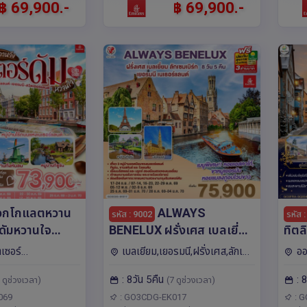
฿ 69,900.-
฿ 69,900.-
อกโกแลตหวาน
ALWAYS
รหัส : 9002
รหัส 
BENELUX ฝรั่งเศส เบลเยี่ยม
ทิตล
ลเยี่ยม -
ลักเซมเบิร์ก เยอรมนี
เซอร
ตเซอร์
เบลเยียม,เยอรมนี,ฝรั่งเศส,ลักเซม
ออ
 เยอรมนี - สวิต
เนเธอร์แลนด์ 8 วัน 5 คืน โดย
โดย
รั่งเศส,เนเธอร์แลน
เบิร์ก,เนเธอร์แลนด์,ยุโรป โค
แลนด์
: 8วัน 5คืน
: 
สายการบิน EMIRATES (EK)
(SQ
 ดูช่วงเวลา)
(7 ดูช่วงเวลา)
ดึสเซลดอร์ฟ,กอ
โลญ,ปารีส,อัมสเตอร์ดัม,บรัสเซลส์,ลัก
เบิร์ก
เซม
เบิร์ก
ิเรทซ์ (EK)
069
: GO3CDG-EK017
: 