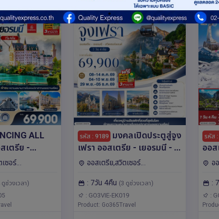
NCING ALL
มงคลเปิดประตูสู่จูง
รหัส : 9189
รหัส 
เตรีย -
เฟรา ออสเตรีย - เยอรมนี - ส
ออสเ
ิตเซอร์แลนด์ 7
วิตเซอร์แลนด์ 7วัน 4คืน โดย
เซอร
ตเซอร์
ออสเตรีย,สวิตเซอร์
ออ
ยสายการบิน
สายการบิน Emirates (EK)
การบ
โรป มิวนิค,อินเตอร์
แลนด์,เยอรมนี,ยุโรป มิวนิค,อินเตอร์
แลนด์
: 7วัน 4คืน
: 
(EK)
 ดูช่วงเวลา)
(3 ดูช่วงเวลา)
ร์น,เวียนนา,สวิตเซอร์
ลาเคน,ซูริค,ซาลซ์บูร์ก,ลู
วนิค,อ
ออสเตรีย-เยอรมนี-ส
เซิร์น,เวียนนา,ซูก
เซิร์น
05
: GO3VIE-EK019
: G
สเตรีย,ซูก
avel
Product: Go365Travel
Produ