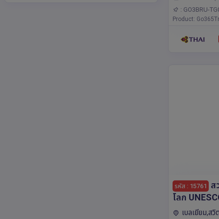
อร์ดัม,แอนต์เวิร์
: GO3BRU-TG
เบิร์ก,แฟรงก์เฟิร
Product: Go365Tr
สว
รหัส : 15761
โลก UNESCO 
บ้านยอมใจ เ
เบลเยียม,สวิ