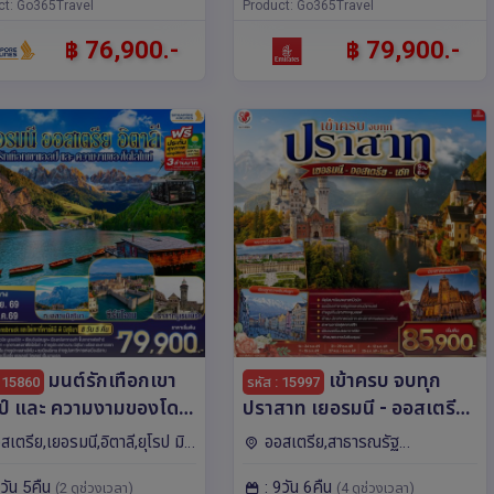
ct: Go365Travel
ก,เวียนนา,เซสกี ครุมลอฟ
Product: Go365Travel
฿ 76,900.-
฿ 79,900.-
มนต์รักเทือกเขา
เข้าครบ จบทุก
: 15860
รหัส : 15997
ป์ และ ความงามของโด
ปราสาท เยอรมนี - ออสเตรีย
ท์ เยอรมนี ออสเตรีย
– เชก 9วัน 6คืน โดยสายการ
สเตรีย,เยอรมนี,อิตาลี,ยุโรป มิ
ออสเตรีย,สาธารณรัฐ
ลี 8 วัน 5 คืน โดยสายการ
บิน Emirates (EK)
บลซาโน,มิลาน,อินส์บรุค,นูเรม
เชก,เยอรมนี,ยุโรป มิวนิค,เบอร์
8วัน 5คืน
: 9วัน 6คืน
 Singapore (SQ)
(2 ดูช่วงเวลา)
(4 ดูช่วงเวลา)
ก,แฟรงก์เฟิร์ต,โคโม
โน,ปราก,อินส์บรุค,ซาลซ์บูร์