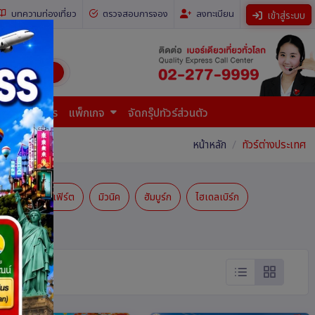
บทความท่องเที่ยว
ตรวจสอบการจอง
ลงทะเบียน
เข้าสู่ระบบ
ี่ยวทั่วโลก)
การยื่นเอกสาร
แพ็กเกจ
จัดกรุ๊ปทัวร์ส่วนตัว
หน้าหลัก
ทัวร์ต่างประเทศ
แฟรงก์เฟิร์ต
มิวนิค
ฮัมบูร์ก
ไฮเดลเบิร์ก