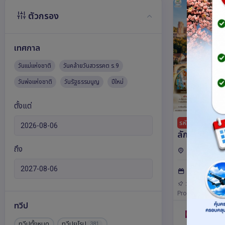
ตัวกรอง
เทศกาล
วันแม่แห่งชาติ
วันคล้ายวันสวรรคต ร.9
วันพ่อแห่งชาติ
วันรัฐธรรมนูญ
ปีใหม่
ตั้งแต่
ใจ
รหัส : 16506
ลักซ์ แวะเติ
เซี่ยงไฮ้ เบลเ
ถึง
เบลเยียม,จีน
เบิร์ก - เยอร
เบิร์ก,เนเธอร์แล
: 10วัน 5คืน
เนเธอร์แลนด์
โลญ,เซี่ยงไฮ้,อัม
ลักเซมเบิร์ก,แฟร
เซี่ยงไฮ้ทั้ง
: GO3BRU-HO
ลักเซมเบิร์ก-เยอ
Product: Go365Tr
5 คืน โดยสา
ทวีป
เนเธอร์แลนด์,บรู
Juneyao
ทวีปทั้งหมด
ทวีปยุโรป
381