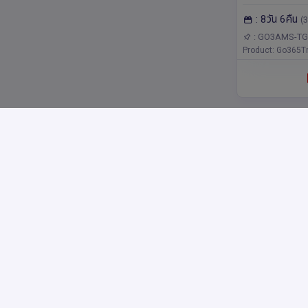
เบลเยี่ยม ลัก
แลนด์,เยอรมนี,ล
: 8วัน 6คืน
เยอรมนี สวิต
(3
เบิร์ก,เนเธอร์แลน
อัมสเตอร์ดัม,บรั
6 คืน โดยสายการบินไทย
: GO3AMS-TG
เบิร์ก,ลูเซิร์น,แฟ
Product: Go365Tr
(TG)
บู
รหัส : 15621
สวยบาดตา แต