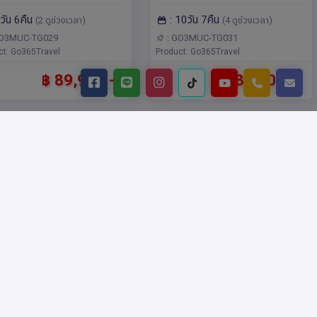
ลี 9 วัน 6 คืน โดยสาย
โดยสายการบินไทย (TG)
มิลาน,เวโรนา,อินส์บรุค,โคโม
เมน,เดรสเดน,ฮัมบูร์ก,มิ
9วัน 6คืน
: 10วัน 7คืน
บินไทย (TG)
(2 ดูช่วงเวลา)
(4 ดูช่วงเวลา)
วนิค,อัมสเตอร์ดัม,เบอร์ลิน,แบม
เบิร์ก,นูเรมเบิร์ก
GO3MUC-TG029
: GO3MUC-TG031
ct: Go365Travel
Product: Go365Travel
฿ 89,900.-
฿ 89,900.-
กรินเดลวา
ซบไหล่กับไอเฟล
: 16299
รหัส : 16329
ฟียส เอกิสฮอร์นเฟี้ยว ส
สบตากับโมนาลิซา เยอรมนี