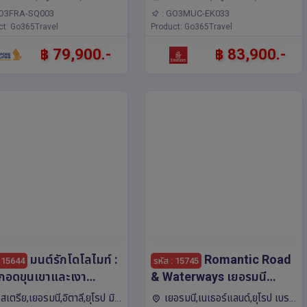
ก,เวียนนา,เซสกี ครุมลอฟ
GO3FRA-SQ003
: GO3MUC-EK033
ct: Go365Travel
Product: Go365Travel
฿ 79,900.-
฿ 83,900.-
มนต์รักโดโลไมท์ :
Romantic Road
: 15644
รหัส : 15745
กอดขุนเขาและเงา
& Waterways เยอรมนี
สาบเยอรมนี ออสเตรีย
เนเธอร์แลนด์ 10 วัน 7 คืน
สเตรีย,เยอรมนี,อิตาลี,ยุโรป มิ
เยอรมนี,เนเธอร์แลนด์,ยุโรป เบร