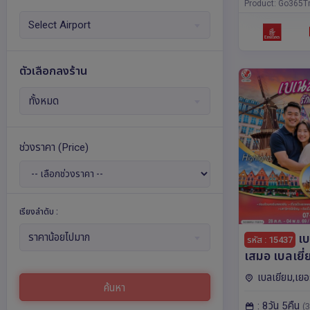
สบูร์ก,ปารีส,อัมส
Product: Go365Tr
ริค,ลูเซิร์น,แฟรง
Select Airport
ตัวเลือกลงร้าน
ทั้งหมด
ช่วงราคา
(Price)
เรียงลำดับ :
เบ
ราคาน้อยไปมาก
รหัส : 15437
เสมอ เบลเยี่
เยอรมนี เนเธ
เบลเยียม,เยอ
ค้นหา
คืน โดยสายก
เบิร์ก,เนเธอร์แล
: 8วัน 5คืน
(3
โลญ,อัมสเตอร์ด