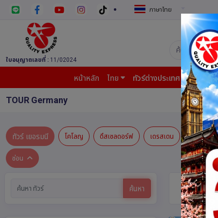
ภาษาไทย
บริษัท ควอล
ใบอนุญาตเลขที่ :
11/02024
หน้าหลัก
ไทย
ทัวร์ต่างประเทศ
บินต้น
TOUR Germany
ทัวร์ เยอรมนี
โคโลญ
ดึสเซลดอร์ฟ
เดรสเดน
นูเรมเบิร์ก
ซ่อน
ทัวร์ เยอร
ค้นหา