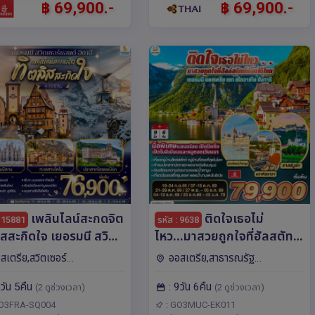
฿ 69,900.-
฿ 69,900.-
เพลินไลน์สะกดจิต
ติดใจเธอไม่
: 15881
รหัส : 9638
ิสสะกิดใจ เยอรมนี สวิต
ไหว...มาสวยถูกใจที่ฮัลสตัท
์แลนด์ อิตาลี 8 วัน 5 คืน
ก่อนได้ไหม เยอรมัน
สเตรีย,สวิตเซอร์
ออสเตรีย,สาธารณรัฐ
สายการบิน Singapore
ออสเตรีย เชก สโลวาเกีย
,เยอรมนี,อิตาลี,ยุโรป ไฮเดล
เชก,เยอรมนี,ฮังการี,สโลวาเกีย,ยุโรป
8วัน 5คืน
: 9วัน 6คืน
)
ฮังการี 9วัน 6คืน โดยสายการ
(2 ดูช่วงเวลา)
(2 ดูช่วงเวลา)
,มิลาน,ซูริค,ลูเซิร์น,นูเรม
มิวนิค,บราติสลาวา,คาร์โลวี
,แฟรงก์เฟิร์ต,ซูก
วารี,ปราก,บูดาเปสต์,ซาลซ์บูร์
บิน Emirates (EK)
GO3FRA-SQ004
: GO3MUC-EK011