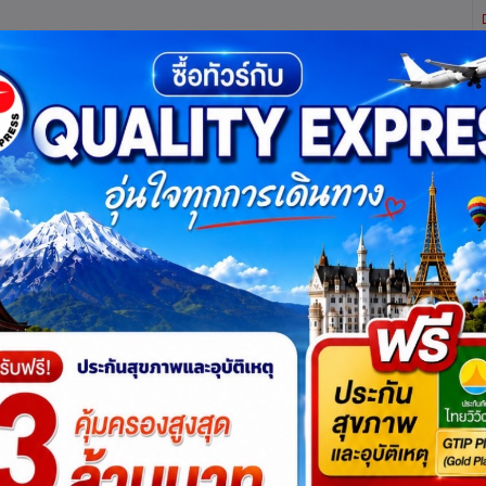
ิตี้ เอ็กซ์เพรส จำกัด ผู้เชี่ยวชาญด้านการท่องเที่ยว ทัวร์ ในประเทศ และ ต่างประเทศ (เท
ทาง
แพ็กเกจทัวร์
บัตรเข้าชม
JR Pass
เรือสำราญ
บริ
เบรเมน
เบอร์ลิน
แบมเบิร์ก
ฟรังค์ฟวร์ทอัมไมน์
ฟุสเซ่น
มนี