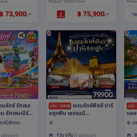
เตอร์ดัม,บรัสเซลส์,ซู
avel
เบิร์ก,ฝรั่งเศส,เบลเยี่ยม,เยอรมนี,เนเ
Product: Go365Travel
Produ
ก์เฟิร์ต,ซูก
ธอร์แลนด์,บรูกส์
฿ 73,900.-
฿ 75,900.-
เนลักซ์ รักเธอ
เบเนลักซ์ฟีลดี ปารี
รหัส : 15698
รหัส 
ยม ลักเซมเบิร์ก
สสุดฟิน เยอรมนี
แอล
อร์แลนด์ 8 วัน 5
เนเธอร์แลนด์ เบลเยี่ยม
โลไม
รมนี,ลักเซม
ออ
ารบินไทย (TG)
ฝรั่งเศส 9 วัน 6 คืน โดยสาย
อิตา
นด์,ยุโรป โค
เบลเยียม,เยอรมนี,ฝรั่งเศส,เนเธอร์แ
วนิค,โ
: 9วัน 6คืน
: 
การบินไทย (TG)
บิน
 ดูช่วงเวลา)
(7 ดูช่วงเวลา)
ัม,รอตเต
ลนด์,ยุโรป
เบิร์