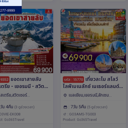
ยอดเขาสายลับ
เที่ยวละไม สโลว์
: 9352
รหัส : 15770
ตรีย - เยอรมนี - สวิต
ไลฟ์เบเนลักซ์ เนเธอร์แลนด์
์แลนด์ 7วัน 4คืน โดยสาย
เยอรมนี ลักเซมเบิร์ก
สเตรีย,สวิตเซอร์
เบลเยียม,เยอรมนี,ลักเซม
ิน Emirates (EK)
เบลเยี่ยม 7 วัน 5 คืน โดยสาย
,เยอรมนี,ลิกเตนสไตน์,ยุโรป มิ
เบิร์ก,เนเธอร์แลนด์,ยุโรป โค
7วัน 4คืน
: 7วัน 5คืน
การบินไทย (TG) บินตรงสู่
(3 ดูช่วงเวลา)
(5 ดูช่วงเวลา)
ินเตอร์ลาเคน,ซูริค,อินส์บรุค,ลู
โลญ,อัมสเตอร์ดัม,รอตเต
,เบิร์น,เวียนนา,ซูก,วาดุซ
อร์ดัม,บรัสเซลส์,ลักเซมเบิร์ก,แฟ
นครอัมสเตอร์ดัม
O3VIE-EK008
: GO3AMS-TG003
ct: Go365Travel
รงก์เฟิร์ต
Product: Go365Travel