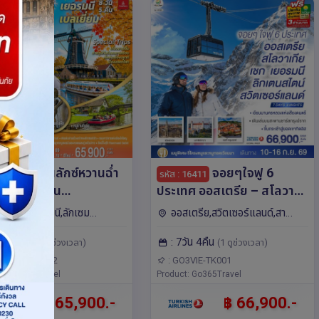
เบเนลักซ์หวานฉ่ำ
จอยๆใจฟู 6
: 16061
รหัส : 16411
ันหวานละมุน
ประเทศ ออสเตรีย – สโลวา
อร์แลนด์ เยอรมนี ลักเซม
เกีย - เชก - เยอรมนี – ลิก
ลเยียม,เยอรมนี,ลักเซม
ออสเตรีย,สวิตเซอร์แลนด์,สา
ก เบลเยี่ยม 8 วัน 5 คืน
เตนสไตน์ - สวิตเซอร์แลนด์ 7
,เนเธอร์แลนด์,ยุโรป โค
ธารณรัฐเชก,เยอรมนี,ลิกเตนส
8วัน 5คืน
: 7วัน 4คืน
สายการบิน Emirates
วัน 4 คืน โดยสายการบิน
(4 ดูช่วงเวลา)
(1 ดูช่วงเวลา)
ัมสเตอร์ดัม,บรัสเซลส์,ลักเซม
ไตน์,สโลวาเกีย,ยุโรป มิวนิค,ซูริค,บราติ
,แฟรงก์เฟิร์ต,บรูกส์
สลาวา,ปราก,ลูเซิร์น,เวียนนา,เซสกี ครุ
)
TURKISH (TK)
GO3AMS-EK002
: GO3VIE-TK001
ct: Go365Travel
มลอฟ,ซูก,วาดุซ
Product: Go365Travel
฿ 65,900.-
฿ 66,900.-