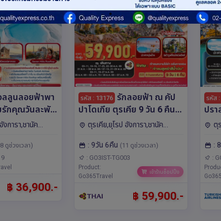
ลลูนลอยฟ้าพา
รักลอยฟ้า ณ คัป
รหัส : 13176
รหัส 
มรักคุณวันละพัน
ปาโดเกีย ตุรเคีย 9 วัน 6 คืน
ปราส
คีย 9 วัน 7 คืน
โดยสายการบินไทย (TG)
ทรอย
 อังการา,ชานัค
ตุรเคีย,ยุโรป อังการา,ชานัค
ตุ
นเตอร์กิช
โรงแ
คาเล,อิสตันบูล,คอนยา
คาเล,
: 9วัน 6คืน
: 
lines (TK)
สาย
8 ดูช่วงเวลา)
(11 ดูช่วงเวลา)
ไฮร์,ต
19
: GO3IST-TG003
: G
avel
Product:
Produ
เข้าร้านช็อปปิ้ง
Go365Travel
Go365
฿ 36,900.-
฿ 59,900.-