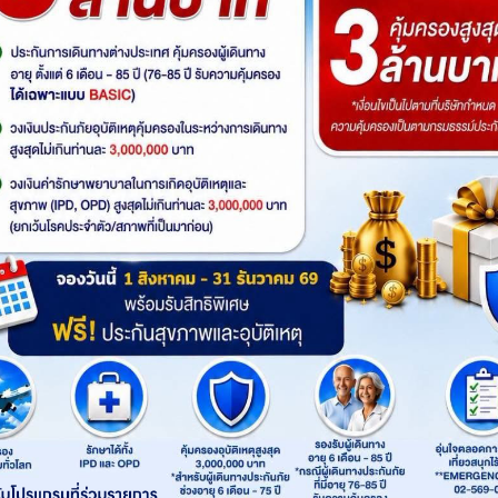
เซไฮร์
บูร์ซา
อังการา
อาดานา
อิสตันบูล
ซ่อน
ย