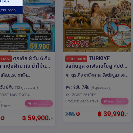
ตุรเคีย 8 วัน 6 คืน
TURKIYE
: 14567
รหัส : 16078
าทปุยฝ้าย กับ ม้าไม้แห่ง
อิสตันบูล ซาฟรานโบลู คัปปา
 บินภายใน 1 ขา - พัก
โดเกีย ปามุคคาเล ซานัคคาเล
รเคีย,ยุโรป ชานัค
ตุรเคีย ชานัคคาเล,อิสตันบูล,คอน
รมสไตล์ถ้ำ 1 คืน โดย
(พักโรงแรมสไตล์ถ้ำ 2 คืน)
อิสตันบูล,ไคเซรี,คอนยา,เนฟเซ
ยา
8วัน 6คืน
: 9วัน 7คืน
การบิน TURKISH (TK)
9วัน 7คืน โดยสายการบิน
(12 ดูช่วงเวลา)
(4 ดูช่วงเวลา)
ุรเคีย
Turkish Airlines (TK)
O3IST-NAV-TK004
: ZGIST-2610TK
ct:
Product: Zego Travel
เข้าร้านช็อปปิ้ง
เข้าร้านช็อปปิ้ง
Travel
฿ 39,990.-
฿ 59,900.-