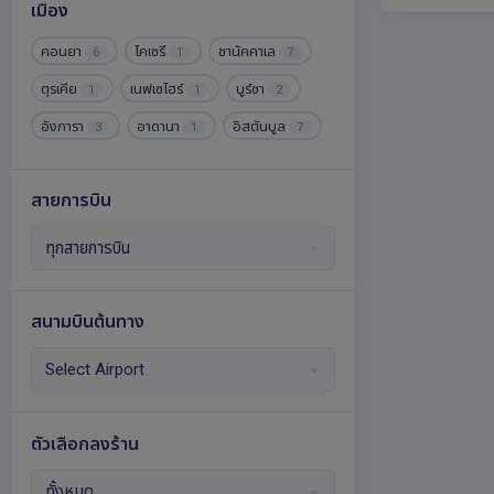
เมือง
สวิตเซอร์แลนด์
สวีเดน
59
7
คอนยา
ไคเซรี
ชานัคคาเล
6
1
7
สาธารณรัฐเชก
ออสเตรีย
15
31
ตุรเคีย
เนฟเซไฮร์
บูร์ซา
1
1
2
อังกฤษ
อิตาลี
เอสโตเนีย
7
58
3
อังการา
อาดานา
อิสตันบูล
3
1
7
ไอซ์แลนด์
ฮังการี
2
9
สายการบิน
ทุกสายการบิน
สนามบินต้นทาง
Select Airport
ตัวเลือกลงร้าน
ทั้งหมด