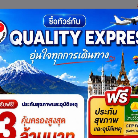
ิตี้ เอ็กซ์เพรส จำกัด ผู้เชี่ยวชาญด้านการท่องเที่ยว ทัวร์ ในประเทศ และ ต่างประเทศ (เท
ทาง
แพ็กเกจทัวร์
บัตรเข้าชม
JR Pass
เรือสำราญ
บริ