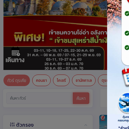
ทัวร์ ตุรเคีย
คอนยา
ไคเซรี
ชานัคคาเล
ตุรเคีย
เนฟ
ทัวร์ ตุรเคี
ค้นหา
ตัวกรอง