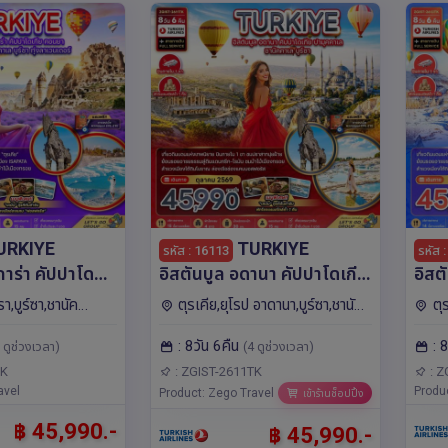
URKIYE
TURKIYE
รหัส : 16113
รหัส 
การ่า คัปปาโด
อิสตันบูล อดานา คัปปาโดเกีย
อิสต
ปามุคคาเล ซานัค
ปามุคคาเล ซานัคคาเล บูร์ซา
ปามุ
รา,บูร์ซา,ชานัค
ตุรเคีย,ยุโรป อาดานา,บูร์ซา,ชานัค
ตุ
ทุ่งลาเวนเดอร์)
(บินภายใน) 8วัน 6คืน โดย
ภายใ
คอนยา
คาเล,อิสตันบูล,คอนยา
ยา
: 8วัน 6คืน
: 
ดยสายการบิน
สายการบิน Turkish
การบ
 ดูช่วงเวลา)
(4 ดูช่วงเวลา)
lines (TK)
Airlines (TK)
(TK
TK
: ZGIST-2611TK
: Z
avel
Produ
Product: Zego Travel
เข้าร้านช็อปปิ้ง
฿ 45,990.-
฿ 45,990.-