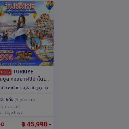
TURKIYE
: 16302
ันบูล คอนยา คัปปาโดเกีย
คคาเล ซานัคคาเล (บิน
รเคีย ชานัคคาเล,อิสตันบูล,คอน
น) 8วัน 6คืน โดยสาย
8วัน 6คืน
ิน Turkish Airlines
(9 ดูช่วงเวลา)
)
GIST-2612TK
ct: Zego Travel
฿ 45,990.-