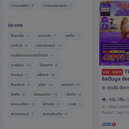
ทวีปแอฟริกา
ทวีปอเมริกาเหนือ
8
2
ประเทศ
โครเอเชีย
เดนมาร์ก
ตุรเคีย
1
7
7
นอร์เวย์
เนเธอร์แลนด์
9
17
บอสเนียและเฮอร์เซโกวีนา
1
เบลเยียม
โปรตุเกส
15
4
T
รหัส : 15675
โปแลนด์
ฝรั่งเศส
1
36
อิสตันบูล อัง
ฟินแลนด์
ยุโรป
เยอรมนี
เกีย คอนยา 
3
10
34
ตุรเคีย อังกา
คาเล บูร์ซา (
คาเล,อิสตันบูล,
รัสเซีย
ลักเซมเบิร์ก
ลัตเวีย
6
10
3
: 9วัน 7คืน
9วัน 7คืน โ
(1
ลิกเตนสไตน์
ลิทัวเนีย
เวลส์
3
3
1
Turkisk Air
: ZGIST-2609
Product: Zego Tr
สกอตแลนด์
สแกนดิเนเวีย
1
8
สเปน
สโลวาเกีย
สโลวีเนีย
4
12
1