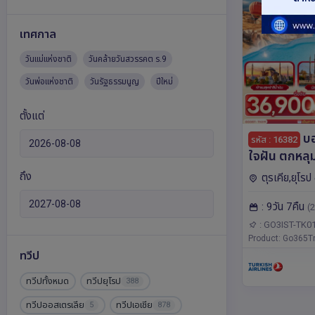
เทศกาล
วันแม่แห่งชาติ
วันคล้ายวันสวรรคต ร.9
วันพ่อแห่งชาติ
วันรัฐธรรมนูญ
ปีใหม่
ตั้งแต่
บอ
รหัส : 16382
ใจฝัน ตกหลุ
ที่ตุรเคีย ตุรเ
ถึง
ตุรเคีย,ยุโรป
โดยสายการบิ
คาเล,อิสตันบูล
: 9วัน 7คืน
Turkish Air
(2
: GO3IST-TK0
Product: Go365Tr
ทวีป
ทวีปทั้งหมด
ทวีปยุโรป
388
ทวีปออสเตรเลีย
ทวีปเอเชีย
5
878